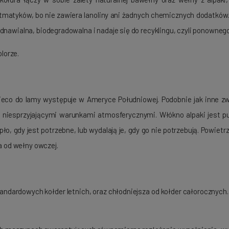
astmatyków, bo nie zawiera lanoliny ani żadnych chemicznych dodatków.
dnawialna, biodegradowalna i nadaje się do recyklingu, czyli ponowneg
lorze.
eco do lamy występuje w Ameryce Południowej. Podobnie jak inne zwie
d niesprzyjającymi warunkami atmosferycznymi. Włókno alpaki jest p
ło, gdy jest potrzebne, lub wydalają je, gdy go nie potrzebują. Powietr
za od wełny owczej.
standardowych kołder letnich, oraz chłodniejsza od kołder całorocznych