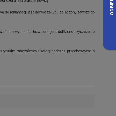
kończona jest białą lamówką.
awą do reklamacji jest dowód zakupu dołączony zawsze do
wać, nie wybielać. Dozwolone jest delikatne czyszczenie
e wszystkim zabezpieczają kołdrę podczas przechowywania