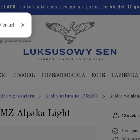
m:
LATO
- do końca kalendarzowego lata pozostało
44 dni
17 g
04 104
ZKI
POŚCIEL
PRZEŚCIERADŁA
KOCE
ŁAZIENKA
alne wg rozmiaru
Kołdry naturalne 135x200
Kołdra wełnia
AMZ Alpaka Light
10
osób
k
Dostępno
Wysyłka w