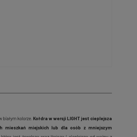
w białym kolorze.
Kołdra w wersji LIGHT jest cieplejsza
ch mieszkań miejskich lub dla osób z mniejszym
tóra jest trwalsza oraz lżejsza i cieplejsza od wełny z