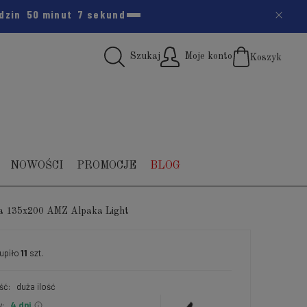
odzin
50 minut
6 sekund
Szukaj
Moje konto
Koszyk
(pus
NOWOŚCI
PROMOCJE
BLOG
na 135x200 AMZ Alpaka Light
upiło
11
szt.
ść:
duża ilość
:
4 dni