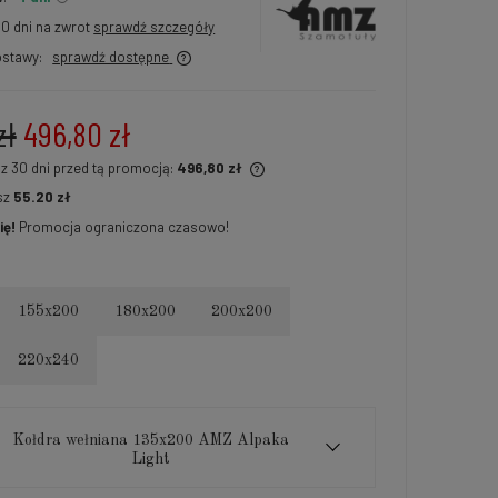
30 dni na zwrot
sprawdź szczegóły
stawy:
sprawdź dostępne
zł
496,80 zł
 z 30 dni przed tą promocją:
496,80 zł
sz
55.20 zł
i produkt jest sprzedawany krócej niż
ię!
Promocja ograniczona czasowo!
i, wyświetlana jest najniższa cena od
tu, kiedy produkt pojawił się w
daży.
155x200
180x200
200x200
220x240
Kołdra wełniana 135x200 AMZ Alpaka
Light