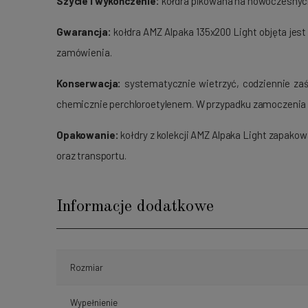
Szycie i wykończenie:
kołdra pikowana na nowoczesnych
Gwarancja:
kołdra AMZ Alpaka 135x200 Light objęta jes
zamówienia.
Konserwacja:
systematycznie wietrzyć, codziennie zaśc
chemicznie perchloroetylenem. W przypadku zamoczenia 
Opakowanie:
kołdry z kolekcji AMZ Alpaka Light zapak
oraz transportu.
Informacje dodatkowe
Rozmiar
Wypełnienie