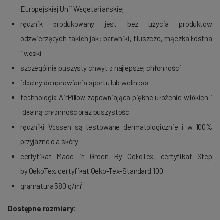
Europejskiej Unii Wegetariańskiej
ręcznik produkowany jest bez użycia produktów
odzwierzęcych takich jak: barwniki, tłuszcze, mączka kostna
i woski
szczególnie puszysty chwyt o najlepszej chłonności
idealny do uprawiania sportu lub wellness
technologia
AirPillow
zapewniająca piękne ułożenie włókien i
idealną chłonność oraz puszystość
ręczniki
Vossen
są testowane dermatologicznie i w 100%
przyjazne dla skóry
certyfikat Made in Green By
OekoTex
, certyfikat Step
by
OekoTex
, certyfikat
Oeko-Tex-Standard
100
gramatura 580 g/m²
Dostępne rozmiary: