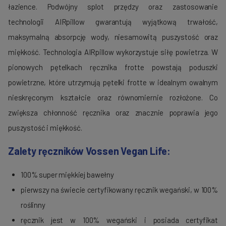
łazience.
Podwójny splot przędzy oraz zastosowanie
technologii
AIRpillow
gwarantują wyjątkową trwałość,
maksymalną absorpcję wody, niesamowitą puszystość oraz
miękkość.
Technologia
AIRpillow
wykorzystuje siłę powietrza.
W
pionowych pętelkach ręcznika
frotte
powstają poduszki
powietrzne, które utrzymują pętelki
frotte
w idealnym owalnym
nieskręconym kształcie oraz równomiernie rozłożone.
Co
zwiększa chłonność ręcznika oraz znacznie poprawia jego
puszystość i miękkość.
Zalety ręczników
Vossen
Vegan Life:
100% super miękkiej bawełny
pierwszy na świecie certyfikowany ręcznik wegański, w 100%
roślinny
ręcznik jest w 100% wegański i posiada certyfikat