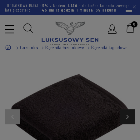
DODATKOWY RABAT
-5%
z kodem:
LATO
- do końca kalendarzowego
lata pozostało
45 dni
13 godzin
1 minuta
34 sekundy
Łazienka
Ręczniki łazienkowe
Ręczniki kąpielowe