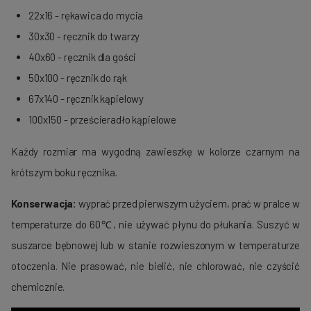
22x16
- rękawica do mycia
30x30
- ręcznik do twarzy
40x60
- ręcznik dla gości
50x100
- ręcznik do rąk
67x140
- ręcznik kąpielowy
100x150
- prześcieradło kąpielowe
Każdy rozmiar ma wygodną zawieszkę w kolorze czarnym na
krótszym boku ręcznika.
Konserwacja:
wyprać przed pierwszym użyciem, prać w pralce w
temperaturze do 60℃, nie używać płynu do płukania.
Suszyć w
suszarce bębnowej lub w stanie rozwieszonym w temperaturze
otoczenia. Nie prasować, nie bielić, nie chlorować, nie czyścić
chemicznie.