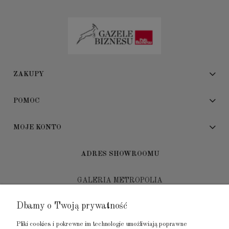
ZAKUPY
POMOC
MOJE KONTO
ADRES SHOWROOMU
GALERIA METROPOLIA
ul. Jana Kilińskiego 4
Dbamy o Twoją prywatność
80-452 Gdańsk
Pliki cookies i pokrewne im technologie umożliwiają poprawne
tel.: 502 104 104