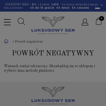
DODATKOWY RABAT
-5%
z kodem:
LATO
- do końca kalendarzowego
lata pozostało
46 dni
18 godzin
45 minut
54 sekundy
Powrót negatywny
POWRÓT NEGATYWNY
Wniosek został odrzucony. Skontaktuj się ze sklepem i
wybierz inną metodę płatności.