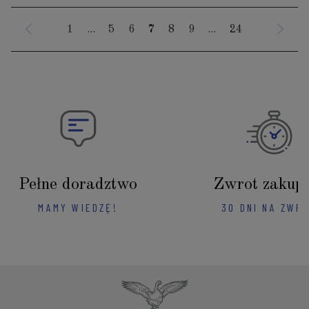
1
...
5
6
7
8
9
...
24
Pełne doradztwo
Zwrot zakup
MAMY WIEDZĘ!
30 DNI NA ZWR