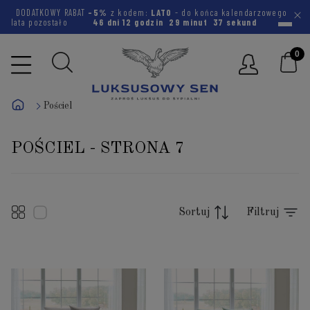
DODATKOWY RABAT
-5%
z kodem:
LATO
- do końca kalendarzowego
lata pozostało
46 dni
12 godzin
29 minut
36 sekund
Pościel
POŚCIEL - STRONA 7
Sortuj
Filtruj