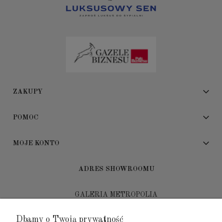
ZAKUPY
POMOC
MOJE KONTO
ADRES SHOWROOMU
GALERIA METROPOLIA
ul. Jana Kilińskiego 4
Dbamy o Twoją prywatność