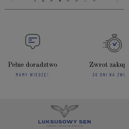
1
2
3
4
5
6
...
9
Pełne doradztwo
Zwrot zakup
MAMY WIEDZĘ!
30 DNI NA ZWR