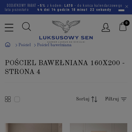
DODATKOWY RABAT
-5%
z kodem:
LATO
- do końca kalendarzowego
lata pozostało
44 dni
14 godzin
18 minut
21 sekund
Pościel
Pościel bawełniana
POŚCIEL BAWEŁNIANA 160X200 -
STRONA 4
Sortuj
Filtruj