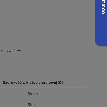
tury waflowej).
Szerokość w klatce piersiowej (C)
54 cm
58 cm