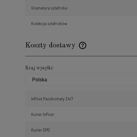
Gramatura szlafroka
Kolekcja szlafroków
Koszty dostawy
Cena nie zawiera ewentualnyc
Kraj wysyłki:
płatności
InPost Paczkomaty 24/7
Kurier InPost
Kurier DPD