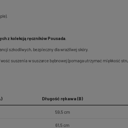
le).
ych z kolekcją ręczników Pousada
.
ncji szkodliwych, bezpieczny dla wrażliwej skóry.
liwość suszenia w suszarce bębnowej (pomaga utrzymać miękkość struk
)
Długość rękawa (B)
59,5 cm
61,5 cm