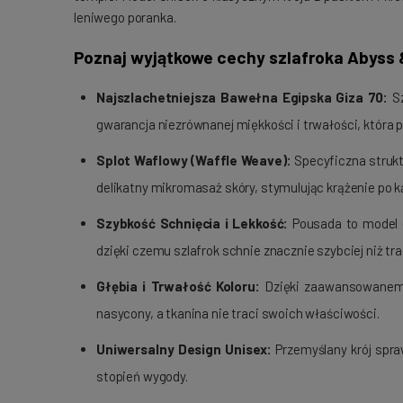
leniwego poranka.
Poznaj wyjątkowe cechy szlafroka Abyss
Najszlachetniejsza Bawełna Egipska Giza 70:
Sz
gwarancja niezrównanej miękkości i trwałości, która 
Splot Waflowy (Waffle Weave):
Specyficzna strukt
delikatny mikromasaż skóry, stymulując krążenie po ką
Szybkość Schnięcia i Lekkość:
Pousada to model d
dzięki czemu szlafrok schnie znacznie szybciej niż tr
Głębia i Trwałość Koloru:
Dzięki zaawansowanemu 
nasycony, a tkanina nie traci swoich właściwości.
Uniwersalny Design Unisex:
Przemyślany krój spra
stopień wygody.