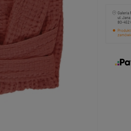
Galeria 
ul. Jan
80-452
Produkt
zamówi