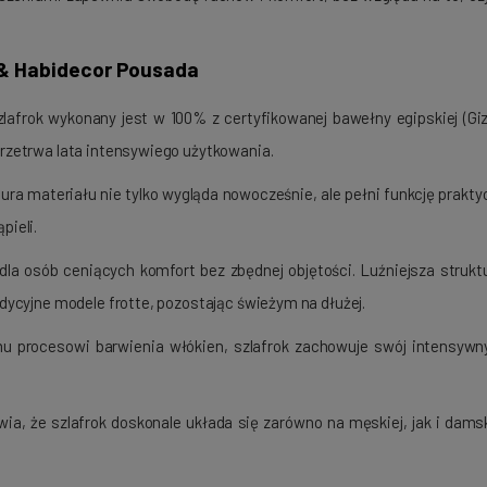
 & Habidecor Pousada
lafrok wykonany jest w 100% z certyfikowanej bawełny egipskiej (Giz
przetrwa lata intensywiego użytkowania.
ura materiału nie tylko wygląda nowocześnie, ale pełni funkcję prakt
pieli.
la osób ceniących komfort bez zbędnej objętości. Luźniejsza struk
adycyjne modele frotte, pozostając świeżym na dłużej.
procesowi barwienia włókien, szlafrok zachowuje swój intensywny 
wia, że szlafrok doskonale układa się zarówno na męskiej, jak i dams