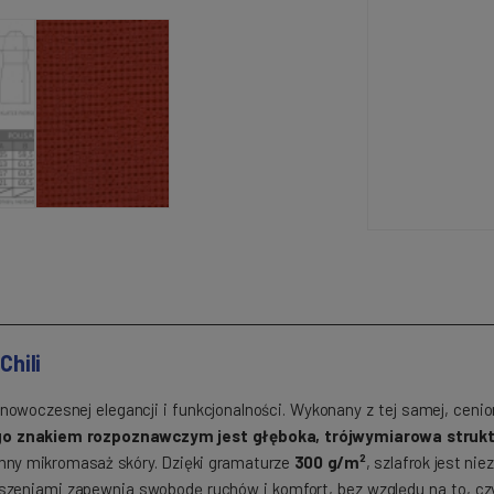
Chili
owoczesnej elegancji i funkcjonalności. Wykonany z tej samej, cenion
o znakiem rozpoznawczym jest głęboka, trójwymiarowa struktu
emny mikromasaż skóry. Dzięki gramaturze
300 g/m²
, szlafrok jest ni
eszeniami zapewnia swobodę ruchów i komfort, bez względu na to, czy