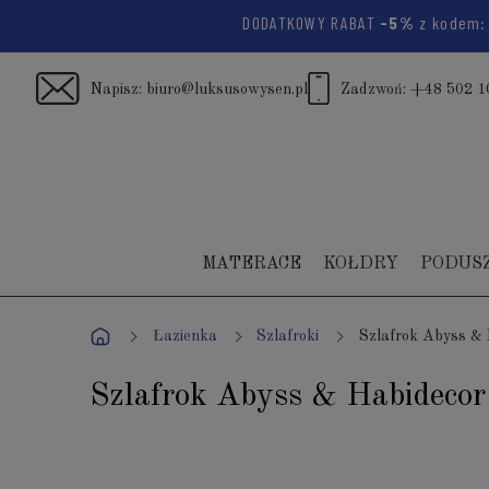
DODATKOWY RABAT
-5%
z kodem
Napisz:
biuro@luksusowysen.pl
Zadzwoń:
+48 502 1
MATERACE
KOŁDRY
PODUS
Łazienka
Szlafroki
Szlafrok Abyss & 
Szlafrok Abyss & Habidecor