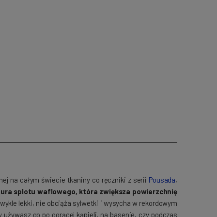
ej na całym świecie tkaniny co ręczniki z serii
Pousada
,
ra splotu waflowego, która zwiększa powierzchnię
ezwykle lekki, nie obciąża sylwetki i wysycha w rekordowym
 używasz go po gorącej kąpieli, na basenie, czy podczas