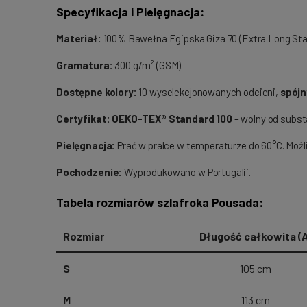
Specyfikacja i Pielęgnacja:
Materiał:
100% Bawełna Egipska Giza 70 (Extra Long Stap
Gramatura:
300 g/m² (GSM).
Dostępne kolory:
10 wyselekcjonowanych odcieni,
spójn
Certyfikat:
OEKO-TEX® Standard 100
– wolny od substa
Pielęgnacja:
Prać w pralce w temperaturze do 60°C. Moż
Pochodzenie:
Wyprodukowano w Portugalii.
Tabela rozmiarów szlafroka Pousada:
Rozmiar
Długość całkowita (A
S
105 cm
M
113 cm