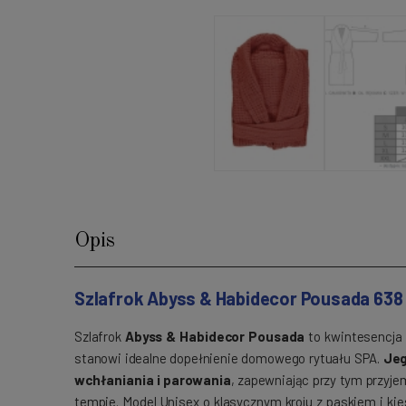
Opis
Szlafrok Abyss & Habidecor Pousada 638 
Szlafrok
Abyss & Habidecor Pousada
to kwintesencja n
stanowi idealne dopełnienie domowego rytuału SPA.
Jeg
wchłaniania i parowania
, zapewniając przy tym przyj
tempie. Model Unisex o klasycznym kroju z paskiem i ki