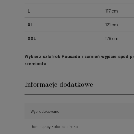
L
117 cm
XL
121 cm
XXL
126 cm
Wybierz szlafrok Pousada i zamień wyjście spod p
rzemiosła.
Informacje dodatkowe
Wyprodukowano
Dominujący kolor szlafroka