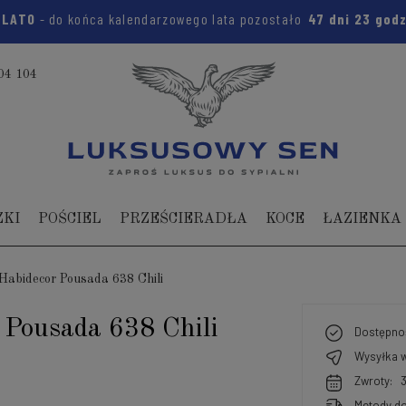
:
LATO
- do końca kalendarzowego lata pozostało
47 dni
23 go
04 104
ZKI
POŚCIEL
PRZEŚCIERADŁA
KOCE
ŁAZIENKA
Habidecor Pousada 638 Chili
 Pousada 638 Chili
Dostępno
Wysyłka w
Zwroty:
Metody do