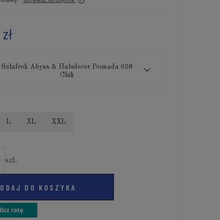
 zł
Szlafrok Abyss & Habidecor Pousada 638
Chili
L
XL
XXL
szt.
ODAJ DO KOSZYKA