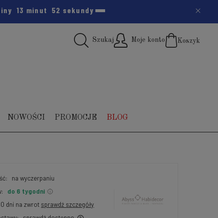
dziny
13 minut
51 sekund
Szukaj
Moje konto
Koszyk
(pus
NOWOŚCI
PROMOCJE
BLOG
ść:
na wyczerpaniu
:
do 6 tygodni
30 dni na zwrot
sprawdź szczegóły
stawy:
sprawdź dostępne