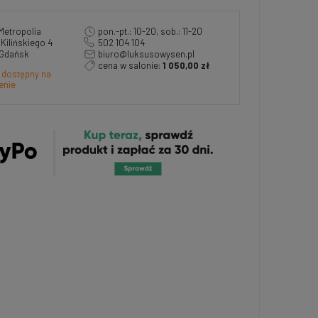
Metropolia
pon.-pt.: 10-20, sob.: 11-20
a Kilińskiego 4
502 104 104
 Gdańsk
biuro@luksusowysen.pl
cena w salonie:
1 050,00 zł
 dostępny na
enie