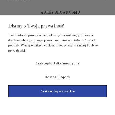
ADRES SHOWROOMU
Dbamy o Twoją prywatność
GALERIA METROPOLIA
ul. Jana Kilińskiego 4
Pliki cookies i pokrewne im technologie umożliwiają poprawne
80-452 Gdańsk
działanie strony i pomagają nam dostosować ofertę do Twoich
potrzeb. Więcej o plikach cookies przeczytasz w naszej
Polityce
tel.: 502 104 104
prywatności.
mail: biuro@luksusowysen.pl
Zaakceptuj tylko niezbędne
Dostosuj zgody
Zaakceptuj wszystkie
© 2011-2026 LuksusowySen.pl
Shoper Premium
Made with
by mamezi.pl