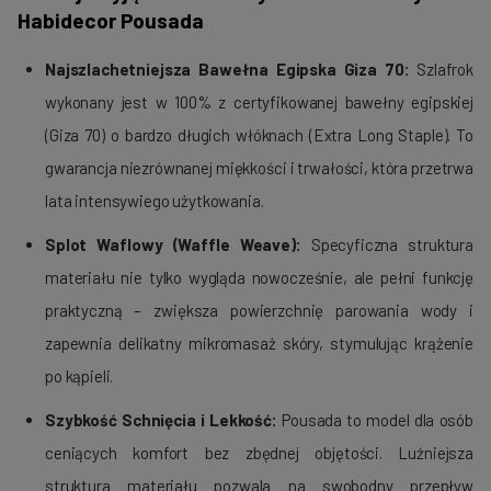
Habidecor Pousada
Najszlachetniejsza Bawełna Egipska Giza 70:
Szlafrok
wykonany jest w 100% z certyfikowanej bawełny egipskiej
(Giza 70) o bardzo długich włóknach (Extra Long Staple). To
gwarancja niezrównanej miękkości i trwałości, która przetrwa
lata intensywiego użytkowania.
Splot Waflowy (Waffle Weave):
Specyficzna struktura
materiału nie tylko wygląda nowocześnie, ale pełni funkcję
praktyczną – zwiększa powierzchnię parowania wody i
zapewnia delikatny mikromasaż skóry, stymulując krążenie
po kąpieli.
Szybkość Schnięcia i Lekkość:
Pousada to model dla osób
ceniących komfort bez zbędnej objętości. Luźniejsza
struktura materiału pozwala na swobodny przepływ