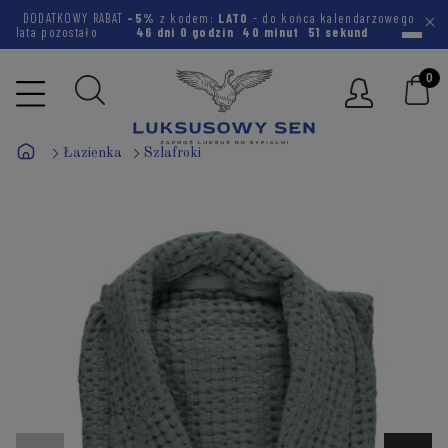
DODATKOWY RABAT
-5%
z kodem:
LATO
- do końca kalendarzowego
lata pozostało
46 dni
0 godzin
40 minut
50 sekund
Łazienka
Szlafroki