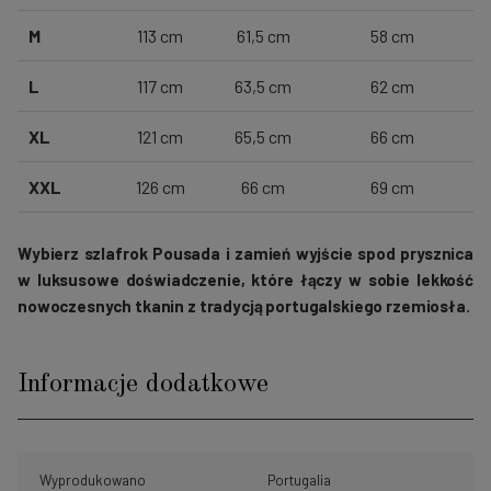
M
113 cm
61,5 cm
58 cm
L
117 cm
63,5 cm
62 cm
XL
121 cm
65,5 cm
66 cm
XXL
126 cm
66 cm
69 cm
Wybierz szlafrok Pousada i zamień wyjście spod prysznica
w luksusowe doświadczenie, które łączy w sobie lekkość
nowoczesnych tkanin z tradycją portugalskiego rzemiosła.
Informacje dodatkowe
Wyprodukowano
Portugalia