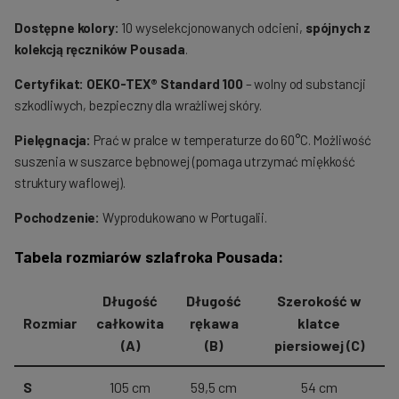
Dostępne kolory:
10 wyselekcjonowanych odcieni,
spójnych z
kolekcją ręczników Pousada
.
Certyfikat:
OEKO-TEX® Standard 100
– wolny od substancji
szkodliwych, bezpieczny dla wrażliwej skóry.
Pielęgnacja:
Prać w pralce w temperaturze do 60°C. Możliwość
suszenia w suszarce bębnowej (pomaga utrzymać miękkość
struktury waflowej).
Pochodzenie:
Wyprodukowano w Portugalii.
Tabela rozmiarów szlafroka Pousada:
Długość
Długość
Szerokość w
Rozmiar
całkowita
rękawa
klatce
(A)
(B)
piersiowej (C)
S
105 cm
59,5 cm
54 cm