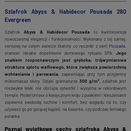
Szlafrok Abyss & Habidecor Pousada 280
Evergreen
Szlafrok
Abyss & Habidecor Pousada
to kwintesencja
nowoczesnej elegancji i funkcjonalności. Wykonany z tej samej,
cenionej na całym świecie tkaniny co ręczniki z serii
Pousada
,
stanowi idealne dopełnienie domowego rytuału SPA.
Jego
znakiem rozpoznawczym jest głęboka, trójwymiarowa
struktura splotu waflowego, która zwiększa powierzchnię
wchłaniania i parowania
, zapewniając przy tym przyjemny
mikromasaż skóry. Dzięki gramaturze
300 g/m²
, szlafrok jest
niezwykle lekki, nie obciąża sylwetki i wysycha w rekordowym
tempie. Model Unisex o klasycznym kroju z paskiem i kieszeniami
zapewnia swobodę ruchów i komfort, bez względu na to, czy
używasz go po gorącej kąpieli, na basenie, czy podczas leniwego
poranka.
Poznaj wyjątkowe cechy szlafroka Abyss &