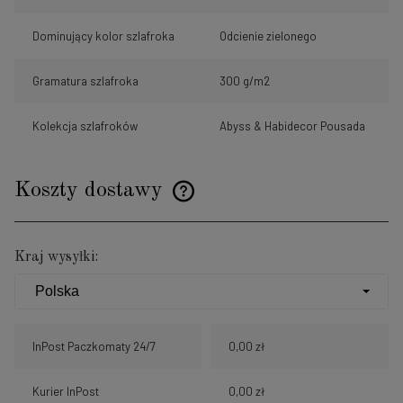
Dominujący kolor szlafroka
Odcienie zielonego
Gramatura szlafroka
300 g/m2
Kolekcja szlafroków
Abyss & Habidecor Pousada
Koszty dostawy
Cena nie zawiera ewentualnych kosztów płatności
Kraj wysyłki:
InPost Paczkomaty 24/7
0,00 zł
Kurier InPost
0,00 zł