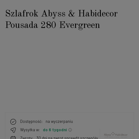
Szlafrok Abyss & Habidecor
Pousada 280 Evergreen
Dostępność:
na wyczerpaniu
Wysyłka w:
do 6 tygodni
Zwroty:
30 dni na zwrot
sprawdź szczegóły