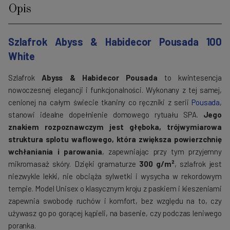
Opis
Szlafrok Abyss & Habidecor Pousada 100
White
Szlafrok
Abyss & Habidecor Pousada
to kwintesencja
nowoczesnej elegancji i funkcjonalności. Wykonany z tej samej,
cenionej na całym świecie tkaniny co ręczniki z serii
Pousada
,
stanowi idealne dopełnienie domowego rytuału SPA.
Jego
znakiem rozpoznawczym jest głęboka, trójwymiarowa
struktura splotu waflowego, która zwiększa powierzchnię
wchłaniania i parowania
, zapewniając przy tym przyjemny
mikromasaż skóry. Dzięki gramaturze
300 g/m²
, szlafrok jest
niezwykle lekki, nie obciąża sylwetki i wysycha w rekordowym
tempie. Model Unisex o klasycznym kroju z paskiem i kieszeniami
zapewnia swobodę ruchów i komfort, bez względu na to, czy
używasz go po gorącej kąpieli, na basenie, czy podczas leniwego
poranka.