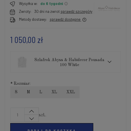
Wysyłka w:
do 6 tygodni
Zwroty:
30 dni na zwrot
sprawdź szczegóły
Metody dostawy:
sprawdź dostępne
1 050,00 zł
Szlafrok Abyss & Habidecor Pousada
100 White
*
Rozmiar:
S
M
L
XL
XXL
szt.
DODAJ DO KOSZYKA