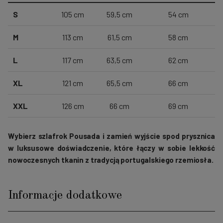
S
105 cm
59,5 cm
54 cm
M
113 cm
61,5 cm
58 cm
L
117 cm
63,5 cm
62 cm
XL
121 cm
65,5 cm
66 cm
XXL
126 cm
66 cm
69 cm
Wybierz szlafrok Pousada i zamień wyjście spod prysznica
w luksusowe doświadczenie, które łączy w sobie lekkość
nowoczesnych tkanin z tradycją portugalskiego rzemiosła.
Informacje dodatkowe