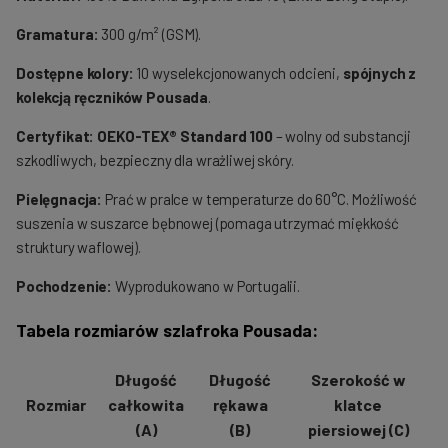
Gramatura:
300 g/m² (GSM).
Dostępne kolory:
10 wyselekcjonowanych odcieni,
spójnych z
kolekcją ręczników Pousada
.
Certyfikat:
OEKO-TEX® Standard 100
– wolny od substancji
szkodliwych, bezpieczny dla wrażliwej skóry.
Pielęgnacja:
Prać w pralce w temperaturze do 60°C. Możliwość
suszenia w suszarce bębnowej (pomaga utrzymać miękkość
struktury waflowej).
Pochodzenie:
Wyprodukowano w Portugalii.
Tabela rozmiarów szlafroka Pousada:
Długość
Długość
Szerokość w
Rozmiar
całkowita
rękawa
klatce
(A)
(B)
piersiowej (C)