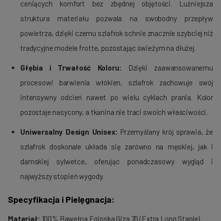
ceniących komfort bez zbędnej objętości. Luźniejsza
struktura materiału pozwala na swobodny przepływ
powietrza, dzięki czemu szlafrok schnie znacznie szybciej niż
tradycyjne modele frotte, pozostając świeżym na dłużej.
Głębia i Trwałość Koloru:
Dzięki zaawansowanemu
procesowi barwienia włókien, szlafrok zachowuje swój
intensywny odcień nawet po wielu cyklach prania. Kolor
pozostaje nasycony, a tkanina nie traci swoich właściwości.
Uniwersalny Design Unisex:
Przemyślany krój sprawia, że
szlafrok doskonale układa się zarówno na męskiej, jak i
damskiej sylwetce, oferując ponadczasowy wygląd i
najwyższy stopień wygody.
Specyfikacja i Pielęgnacja:
Materiał:
100% Bawełna Egipska Giza 70 (Extra Long Staple).