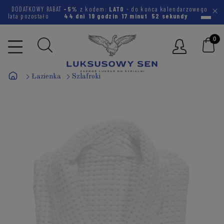
DODATKOWY RABAT
-5%
z kodem:
LATO
- do końca kalendarzowego
lata pozostało
44 dni
19 godzin
17 minut
51 sekund
Łazienka
Szlafroki