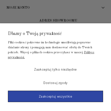
MOJE KONTO
ADRES SHOWROOMU
Dbamy o Twoją prywatność
GALERIA METROPOLIA
ul. Jana Kilińskiego 4
Pliki cookies i pokrewne im technologie umożliwiają poprawne
80-452 Gdańsk
działanie strony i pomagają nam dostosować ofertę do Twoich
potrzeb. Więcej o plikach cookies przeczytasz w naszej
Polityce
tel.: 502 104 104
prywatności.
mail: biuro@luksusowysen.pl
Zaakceptuj tylko niezbędne
Dostosuj zgody
Zaakceptuj wszystkie
© 2011-2026 LuksusowySen.pl