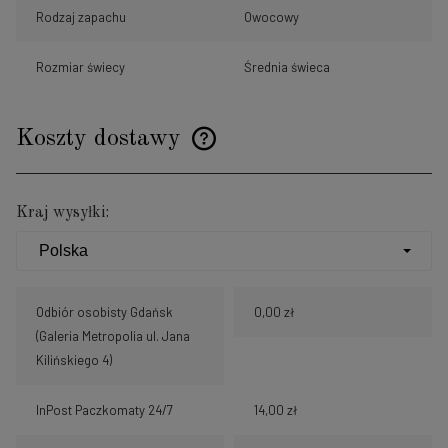
Rodzaj zapachu
Owocowy
Rozmiar świecy
Średnia świeca
Koszty dostawy
Cena nie zawiera ewentualnych kosztów płatności
Kraj wysyłki:
Odbiór osobisty Gdańsk
0,00 zł
(Galeria Metropolia ul. Jana
Kilińskiego 4)
InPost Paczkomaty 24/7
14,00 zł