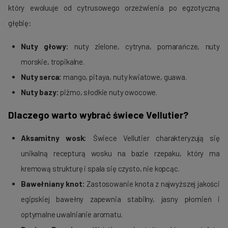
który ewoluuje od cytrusowego orzeźwienia po egzotyczną
głębię:
Nuty głowy:
nuty zielone, cytryna, pomarańcze, nuty
morskie, tropikalne.
Nuty serca:
mango, pitaya, nuty kwiatowe, guawa.
Nuty bazy:
piżmo, słodkie nuty owocowe.
Dlaczego warto wybrać świece Vellutier?
Aksamitny wosk:
Świece Vellutier charakteryzują się
unikalną recepturą wosku na bazie rzepaku, który ma
kremową strukturę i spala się czysto, nie kopcąc.
Bawełniany knot:
Zastosowanie knota z najwyższej jakości
egipskiej bawełny zapewnia stabilny, jasny płomień i
optymalne uwalnianie aromatu.