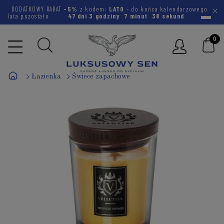
DODATKOWY RABAT
-5%
z kodem:
LATO
- do końca kalendarzowego
lata pozostało
47 dni
3 godziny
7 minut
38 sekund
Łazienka
Świece zapachowe