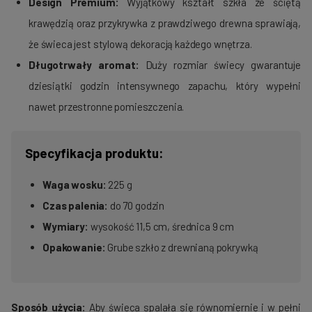
Design Premium:
Wyjątkowy kształt szkła ze ściętą
krawędzią oraz przykrywka z prawdziwego drewna sprawiają,
że świeca jest stylową dekoracją każdego wnętrza.
Długotrwały aromat:
Duży rozmiar świecy gwarantuje
dziesiątki godzin intensywnego zapachu, który wypełni
nawet przestronne pomieszczenia.
Specyfikacja produktu:
Waga wosku:
225 g
Czas palenia:
do 70 godzin
Wymiary:
wysokość 11,5 cm, średnica 9 cm
Opakowanie:
Grube szkło z drewnianą pokrywką
Sposób użycia:
Aby świeca spalała się równomiernie i w pełni