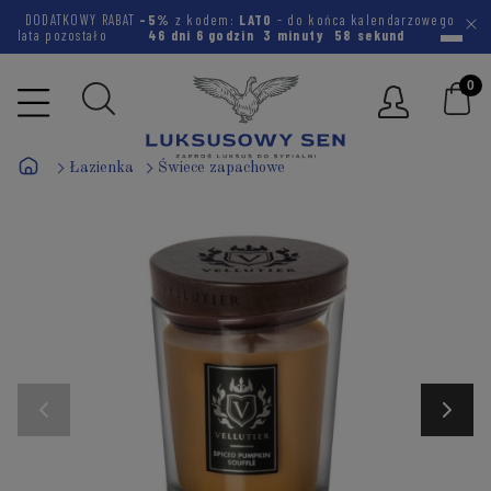
DODATKOWY RABAT
-5%
z kodem:
LATO
- do końca kalendarzowego
lata pozostało
46 dni
6 godzin
3 minuty
58 sekund
Łazienka
Świece zapachowe