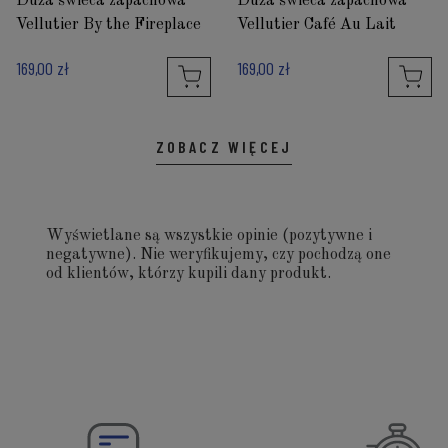
Duża świeca zapachowa
Duża świeca zapachowa
Vellutier By the Fireplace
Vellutier Café Au Lait
169,00 zł
169,00 zł
ZOBACZ WIĘCEJ
Wyświetlane są wszystkie opinie (pozytywne i
negatywne). Nie weryfikujemy, czy pochodzą one
od klientów, którzy kupili dany produkt.