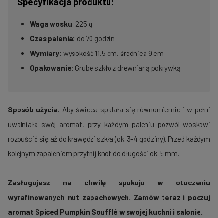
Specyfikacja produktu:
Waga wosku:
225 g
Czas palenia:
do 70 godzin
Wymiary:
wysokość 11,5 cm, średnica 9 cm
Opakowanie:
Grube szkło z drewnianą pokrywką
Sposób użycia:
Aby świeca spalała się równomiernie i w pełni
uwalniała swój aromat, przy każdym paleniu pozwól woskowi
rozpuścić się aż do krawędzi szkła (ok. 3-4 godziny). Przed każdym
kolejnym zapaleniem przytnij knot do długości ok. 5 mm.
Zasługujesz na chwilę spokoju w otoczeniu
wyrafinowanych nut zapachowych. Zamów teraz i poczuj
aromat Spiced Pumpkin Soufflé w swojej kuchni i salonie.