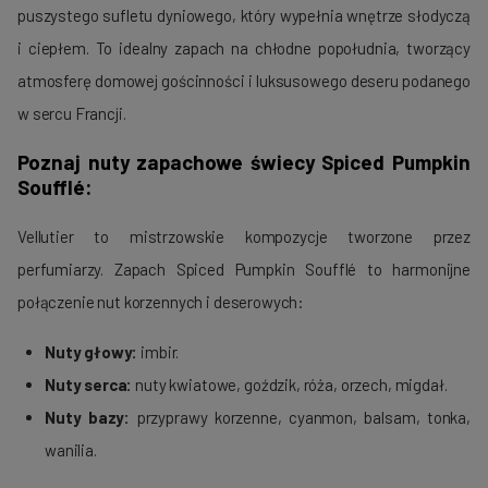
puszystego sufletu dyniowego, który wypełnia wnętrze słodyczą
i ciepłem. To idealny zapach na chłodne popołudnia, tworzący
atmosferę domowej gościnności i luksusowego deseru podanego
w sercu Francji.
Poznaj nuty zapachowe świecy Spiced Pumpkin
Soufflé:
Vellutier to mistrzowskie kompozycje tworzone przez
perfumiarzy. Zapach Spiced Pumpkin Soufflé to harmonijne
połączenie nut korzennych i deserowych:
Nuty głowy:
imbir.
Nuty serca:
nuty kwiatowe, goździk, róża, orzech, migdał.
Nuty bazy:
przyprawy korzenne, cyanmon, balsam, tonka,
wanilia.