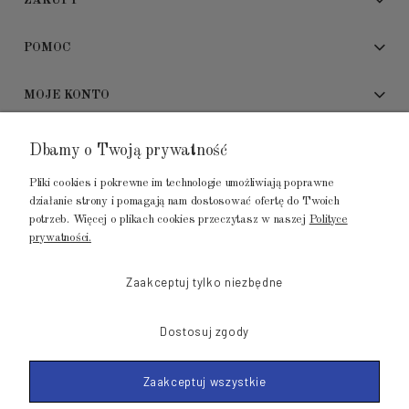
ZAKUPY
POMOC
MOJE KONTO
ADRES SHOWROOMU
Dbamy o Twoją prywatność
Pliki cookies i pokrewne im technologie umożliwiają poprawne
GALERIA METROPOLIA
działanie strony i pomagają nam dostosować ofertę do Twoich
ul. Jana Kilińskiego 4
potrzeb. Więcej o plikach cookies przeczytasz w naszej
Polityce
prywatności.
80-452 Gdańsk
tel.: 502 104 104
Zaakceptuj tylko niezbędne
mail: biuro@luksusowysen.pl
Dostosuj zgody
Zaakceptuj wszystkie