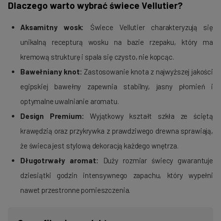
Dlaczego warto wybrać świece Vellutier?
Aksamitny wosk:
Świece Vellutier charakteryzują się
unikalną recepturą wosku na bazie rzepaku, który ma
kremową strukturę i spala się czysto, nie kopcąc.
Bawełniany knot:
Zastosowanie knota z najwyższej jakości
egipskiej bawełny zapewnia stabilny, jasny płomień i
optymalne uwalnianie aromatu.
Design Premium:
Wyjątkowy kształt szkła ze ściętą
krawędzią oraz przykrywka z prawdziwego drewna sprawiają,
że świeca jest stylową dekoracją każdego wnętrza.
Długotrwały aromat:
Duży rozmiar świecy gwarantuje
dziesiątki godzin intensywnego zapachu, który wypełni
nawet przestronne pomieszczenia.