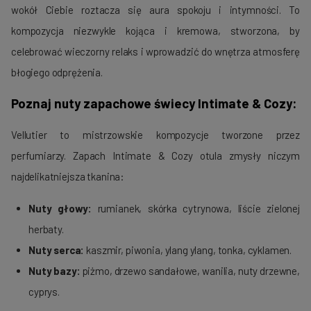
wokół Ciebie roztacza się aura spokoju i intymności. To
kompozycja niezwykle kojąca i kremowa, stworzona, by
celebrować wieczorny relaks i wprowadzić do wnętrza atmosferę
błogiego odprężenia.
Poznaj nuty zapachowe świecy Intimate & Cozy:
Vellutier to mistrzowskie kompozycje tworzone przez
perfumiarzy. Zapach Intimate & Cozy otula zmysły niczym
najdelikatniejsza tkanina:
Nuty głowy:
rumianek, skórka cytrynowa, liście zielonej
herbaty.
Nuty serca:
kaszmir, piwonia, ylang ylang, tonka, cyklamen.
Nuty bazy:
piżmo, drzewo sandałowe, wanilia, nuty drzewne,
cyprys.