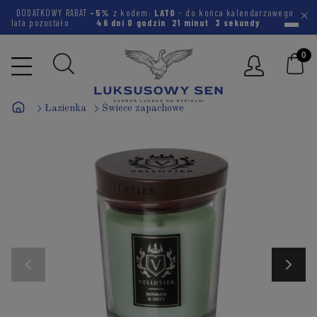
DODATKOWY RABAT
-5%
z kodem:
LATO
- do końca kalendarzowego
lata pozostało
46 dni
0 godzin
21 minut
2 sekundy
Łazienka
Świece zapachowe