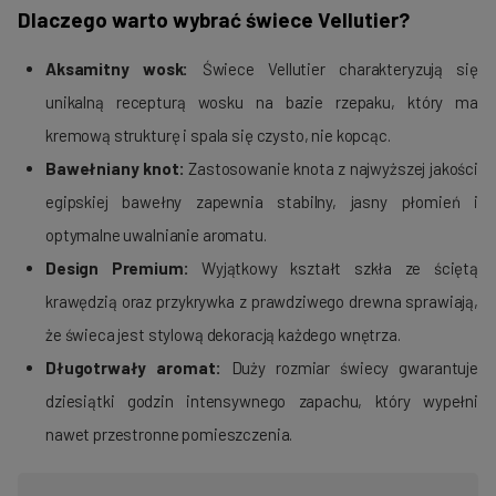
Dlaczego warto wybrać świece Vellutier?
Aksamitny wosk:
Świece Vellutier charakteryzują się
unikalną recepturą wosku na bazie rzepaku, który ma
kremową strukturę i spala się czysto, nie kopcąc.
Bawełniany knot:
Zastosowanie knota z najwyższej jakości
egipskiej bawełny zapewnia stabilny, jasny płomień i
optymalne uwalnianie aromatu.
Design Premium:
Wyjątkowy kształt szkła ze ściętą
krawędzią oraz przykrywka z prawdziwego drewna sprawiają,
że świeca jest stylową dekoracją każdego wnętrza.
Długotrwały aromat:
Duży rozmiar świecy gwarantuje
dziesiątki godzin intensywnego zapachu, który wypełni
nawet przestronne pomieszczenia.