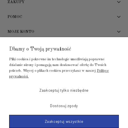
ZAKUPY
POMOC
MOJE KONTO
ADRES SHOWROOMU
Dbamy o Twoją prywatność
Pliki cookies i pokrewne im technologie umożliwiają poprawne
GALERIA METROPOLIA
działanie strony i pomagają nam dostosować ofertę do Twoich
ul. Jana Kilińskiego 4
potrzeb. Więcej o plikach cookies przeczytasz w naszej
Polityce
prywatności.
80-452 Gdańsk
tel.: 502 104 104
Zaakceptuj tylko niezbędne
mail: biuro@luksusowysen.pl
Dostosuj zgody
Zaakceptuj wszystkie