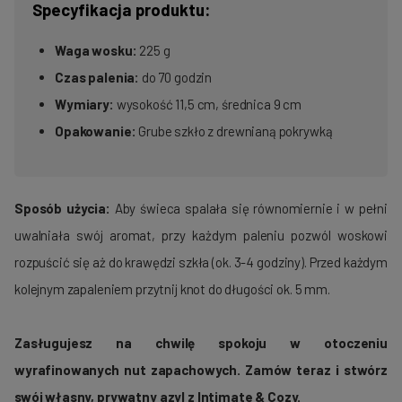
Specyfikacja produktu:
Waga wosku:
225 g
Czas palenia:
do 70 godzin
Wymiary:
wysokość 11,5 cm, średnica 9 cm
Opakowanie:
Grube szkło z drewnianą pokrywką
Sposób użycia:
Aby świeca spalała się równomiernie i w pełni
uwalniała swój aromat, przy każdym paleniu pozwól woskowi
rozpuścić się aż do krawędzi szkła (ok. 3-4 godziny). Przed każdym
kolejnym zapaleniem przytnij knot do długości ok. 5 mm.
Zasługujesz na chwilę spokoju w otoczeniu
wyrafinowanych nut zapachowych. Zamów teraz i stwórz
swój własny, prywatny azyl z Intimate & Cozy.