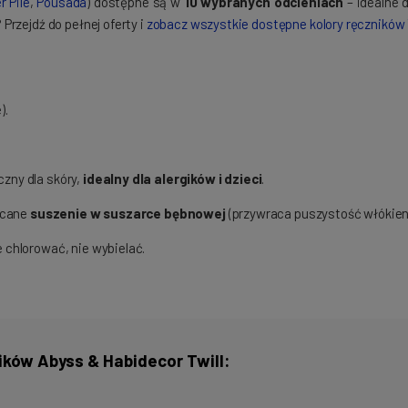
r Pile
,
Pousada
) dostępne są w
10 wybranych odcieniach
– idealne 
rzejdź do pełnej oferty i
zobacz wszystkie dostępne kolory ręczników 
).
czny dla skóry,
idealny dla alergików i dzieci
.
ecane
suszenie w suszarce bębnowej
(przywraca puszystość włókien
chlorować, nie wybielać.
ików Abyss & Habidecor Twill: