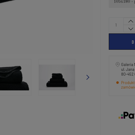
105x180 - 
D
Galeria 
ul. Jan
80-452
Produkt
zamówi