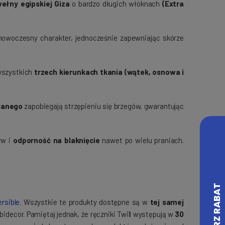
ełny egipskiej Giza
o bardzo długich włóknach
(Extra
.
owoczesny charakter, jednocześnie zapewniając skórze
wszystkich
trzech kierunkach tkania (wątek, osnowa i
ianego
zapobiegają strzępieniu się brzegów, gwarantując
rw i
odporność na blaknięcie
nawet po wielu praniach.
rsible
. Wszystkie te produkty dostępne są w
tej samej
decor. Pamiętaj jednak, że ręczniki Twill występują w
30