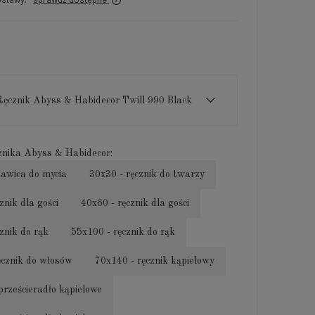
Ręcznik Abyss & Habidecor Twill 990 Black
znika Abyss & Habidecor:
kawica do mycia
30x30 - ręcznik do twarzy
znik dla gości
40x60 - ręcznik dla gości
znik do rąk
55x100 - ręcznik do rąk
ęcznik do włosów
70x140 - ręcznik kąpielowy
prześcieradło kąpielowe