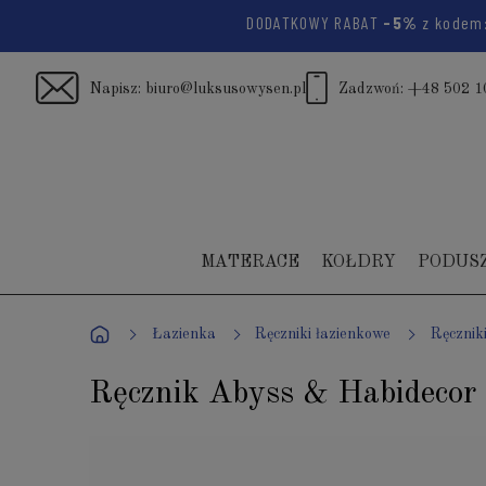
DODATKOWY RABAT
-5%
z kodem
Napisz:
biuro@luksusowysen.pl
Zadzwoń:
+48 502 1
MATERACE
KOŁDRY
PODUS
Łazienka
Ręczniki łazienkowe
Ręcznik
Ręcznik Abyss & Habidecor 