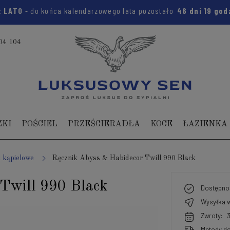
:
LATO
- do końca kalendarzowego lata pozostało
46 dni
19 god
04 104
ZKI
POŚCIEL
PRZEŚCIERADŁA
KOCE
ŁAZIENKA
i kąpielowe
Ręcznik Abyss & Habidecor Twill 990 Black
Twill 990 Black
Dostępno
Wysyłka w
Zwroty:
Metody do