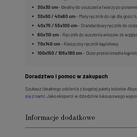
30x30
cm
- Idealny do osuszania twarzy po porannej
30x50 / 40x60 cm
- Mały ręcznik do rąk dla gości
40x75 / 55x100 cm
- Standardowy ręcznik do codz
60x110
cm
- Ręcznik do suszenia włosów ze względ
70x140
cm
- Klasyczny ręcznik kąpielowy.
100x150 / 105x180 cm
- Duże prześcieradła kąpielo
Doradztwo i pomoc w zakupach
Szukasz idealnego odcienia z bogatej palety kolorów Ab
się z nami
. Jako eksperci w dziedzinie luksusowego wyp
Informacje dodatkowe