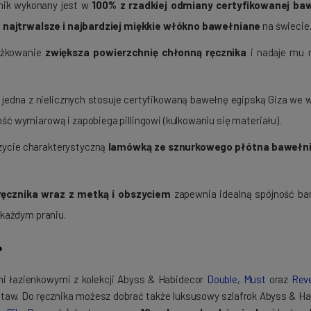
ik wykonany jest w
100% z rzadkiej odmiany certyfikowanej baw
o
najtrwalsze i najbardziej miękkie włókno bawełniane
na świecie
ążkowanie
zwiększa powierzchnię chłonną ręcznika
i nadaje mu n
jedna z nielicznych stosuje certyfikowaną bawełnę egipską Giza we 
ść wymiarową i zapobiega pillingowi (kulkowaniu się materiału).
zycie charakterystyczną
lamówką ze sznurkowego płótna bawełn
ęcznika wraz z metką i obszyciem
zapewnia idealną spójność ba
 każdym praniu.
?
mi łazienkowymi z kolekcji Abyss & Habidecor
Double
,
Must
oraz
Reve
taw. Do ręcznika możesz dobrać także luksusowy szlafrok Abyss & Habi