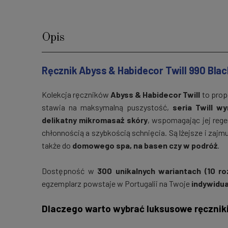
Opis
Ręcznik Abyss & Habidecor Twill 990 Bl
Kolekcja ręczników
Abyss & Habidecor Twill
to prop
stawia na maksymalną puszystość,
seria Twill w
delikatny mikromasaż skóry
, wspomagając jej reg
chłonnością a szybkością schnięcia. Są lżejsze i zajm
także do
domowego spa, na basen czy w podróż
.
Dostępność w
300 unikalnych wariantach (10 r
egzemplarz powstaje w Portugalii na Twoje
indywidu
Dlaczego warto wybrać luksusowe ręczniki