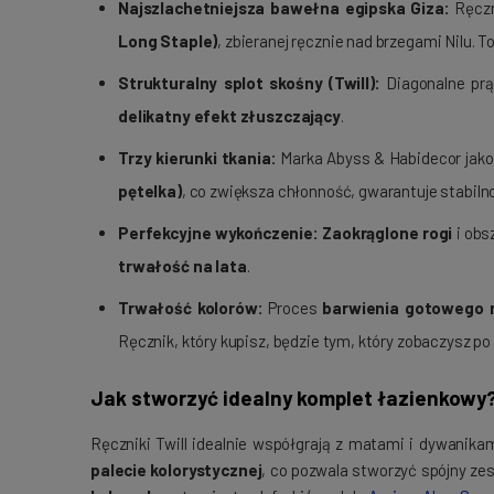
Najszlachetniejsza bawełna egipska Giza:
Ręczn
Long Staple)
, zbieranej ręcznie nad brzegami Nilu. T
Strukturalny splot skośny (Twill):
Diagonalne pr
delikatny efekt złuszczający
.
Trzy kierunki tkania:
Marka Abyss & Habidecor jako 
pętelka)
, co zwiększa chłonność, gwarantuje stabilno
Perfekcyjne wykończenie:
Zaokrąglone rogi
i obs
trwałość na lata
.
Trwałość kolorów:
Proces
barwienia gotowego r
Ręcznik, który kupisz, będzie tym, który zobaczysz po
Jak stworzyć idealny komplet łazienkowy
Ręczniki Twill idealnie współgrają z matami i dywanika
palecie kolorystycznej
, co pozwala stworzyć spójny zes