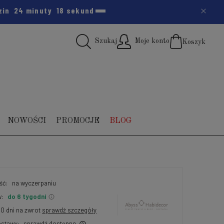
zin
24 minuty
18 sekund
Szukaj
Moje konto
Koszyk
(pus
NOWOŚCI
PROMOCJE
BLOG
ść:
na wyczerpaniu
:
do 6 tygodni
30 dni na zwrot
sprawdź szczegóły
stawy:
sprawdź dostępne