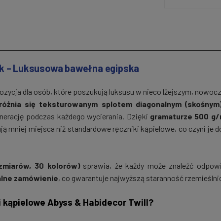
ack – Luksusowa bawełna egipska
ozycja dla osób, które poszukują luksusu w nieco lżejszym, nowoc
yróżnia się teksturowanym splotem diagonalnym (skośnym
enerację podczas każdego wycierania. Dzięki
gramaturze 500 g/
ują mniej miejsca niż standardowe ręczniki kąpielowe, co czyni je
ozmiarów, 30 kolorów)
sprawia, że każdy może znaleźć odpowie
alne zamówienie
, co gwarantuje najwyższą staranność rzemieśln
 kąpielowe Abyss & Habidecor Twill?