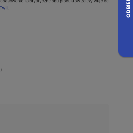
dopasowanie kolorystyczne obu produktów zależy więc od
Twill
.
).