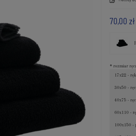
70,00 zł
*
rozmiar ręc
17x22 - rę
30x50 - ręc
40x75 - ręc
60x110 - r
100x150 - 