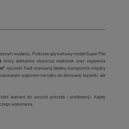
zesnym wydaniu. Podczas gdy kultowy model Super Pile
)
, który delikatnie złuszcza naskórek oraz zapewnia
m²
, ręczniki Twill stanowią idealny kompromis między
 doskonałym wyborem nie tylko do domowej łazienki, ale
dni wariant do swoich potrzeb i preferencji. Każdy
iczego wykonania.