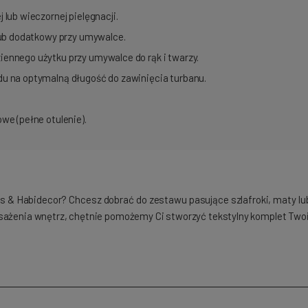
 lub wieczornej pielęgnacji.
 lub dodatkowy przy umywalce.
iennego użytku przy umywalce do rąk i twarzy.
u na optymalną długość do zawinięcia turbanu.
we (pełne otulenie).
yss & Habidecor? Chcesz dobrać do zestawu pasujące szlafroki, maty 
osażenia wnętrz, chętnie pomożemy Ci stworzyć tekstylny komplet Two