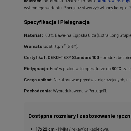
kolorach
, natomiast szlafroki (modele
Amigo
,
Alex
,
Supe
wybranego wariantu. Planujesz stworzyć własny komplet? P
Specyfikacja i Pielęgnacja
Materiał:
100% Bawełna Egipska Giza (Extra Long Staple
Gramatura:
500 g/m² (GSM).
Certyfikat:
OEKO-TEX® Standard 100
– produkt bezpie
Pielęgnacja:
Prać w pralce w temperaturze do
60°C
, zal
Czego unikać:
Nie stosować płynów zmiękczających, nie 
Pochodzenie:
Wyprodukowano w Portugalii.
Dostępne rozmiary i zastosowanie ręczn
17x22 cm
- Myjka / rękawica kąpielowa.