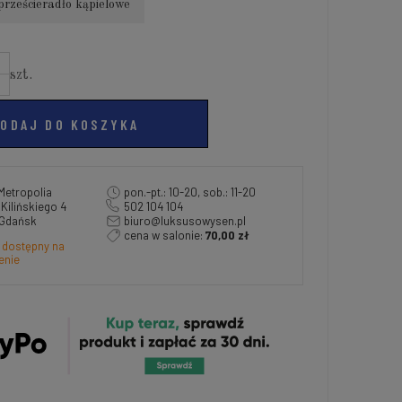
prześcieradło kąpielowe
szt.
ODAJ DO KOSZYKA
Metropolia
pon.-pt.: 10-20, sob.: 11-20
a Kilińskiego 4
502 104 104
 Gdańsk
biuro@luksusowysen.pl
cena w salonie:
70,00 zł
 dostępny na
enie