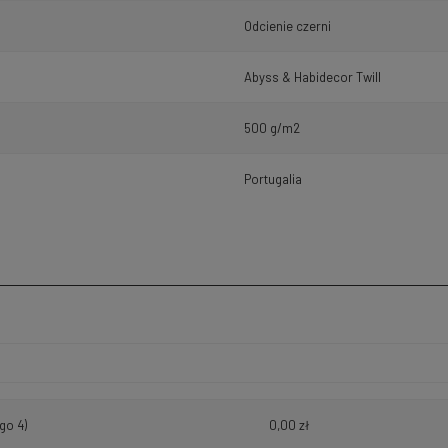
Odcienie czerni
Abyss & Habidecor Twill
500 g/m2
Portugalia
h kosztów
go 4)
0,00 zł