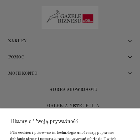
ZAKUPY
POMOC
MOJE KONTO
ADRES SHOWROOMU
GALERIA METROPOLIA
ul. Jana Kilińskiego 4
Dbamy o Twoją prywatność
80-452 Gdańsk
Pliki cookies i pokrewne im technologie umożliwiają poprawne
tel.: 502 104 104
działanie strony i pomagają nam dostosować ofertę do Twoich