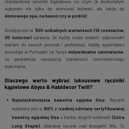
standardowe ręczniki kąpielowe, co czyni je doskonałym
wyborem nie tylko do domowej łazienki, ale także do
domowego spa, na basen czy w podróż
.
Dostępność w
300 unikalnych wariantach (10 rozmiarów,
30 kolorów)
sprawia, że każdy może znaleźć odpowiedni
wariant do swoich potrzeb i preferencji. Każdy egzemplarz
powstaje w Portugalii na Twoje
indywidualne zamówienie
,
co gwarantuje najwyższą staranność rzemieślniczego
wykonania.
Dlaczego warto wybrać luksusowe ręczniki
kąpielowe Abyss & Habidecor Twill?
Najszlachetniejsza bawełna egipska Giza:
Ręcznik
wykonany jest w
100% z rzadkiej odmiany certyfikowanej
bawełny egipskiej Giza
o bardzo długich włóknach
(Extra
Long Staple)
, zbieranej ręcznie nad brzegami Nilu. To