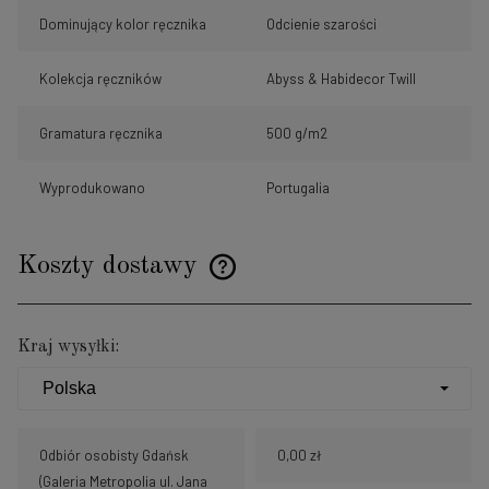
Dominujący kolor ręcznika
Odcienie szarości
Kolekcja ręczników
Abyss & Habidecor Twill
Gramatura ręcznika
500 g/m2
Wyprodukowano
Portugalia
Koszty dostawy
Cena nie zawiera ewentualnych kosztów płatności
Kraj wysyłki:
Odbiór osobisty Gdańsk
0,00 zł
(Galeria Metropolia ul. Jana