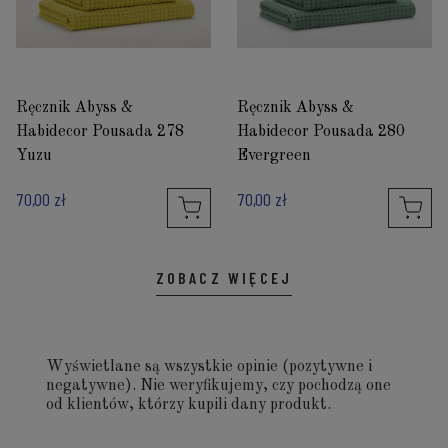
Ręcznik Abyss &
Ręcznik Abyss &
Habidecor Pousada 278
Habidecor Pousada 280
Yuzu
Evergreen
70,00 zł
70,00 zł
ZOBACZ WIĘCEJ
Wyświetlane są wszystkie opinie (pozytywne i
negatywne). Nie weryfikujemy, czy pochodzą one
od klientów, którzy kupili dany produkt.