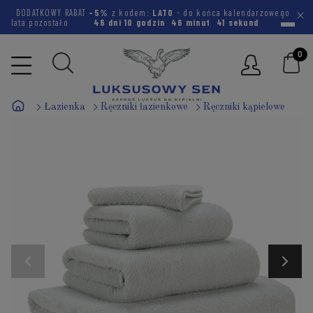
DODATKOWY RABAT
-5%
z kodem:
LATO
- do końca kalendarzowego
lata pozostało
46 dni
10 godzin
46 minut
40 sekund
Łazienka
Ręczniki łazienkowe
Ręczniki kąpielowe