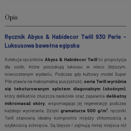
Opis
Ręcznik Abyss & Habidecor Twill 930 Perle –
Luksusowa bawełna egipska
Kolekcja ręczników
Abyss & Habidecor Twill
to propozycja
dla osób, które poszukują luksusu w nieco lżejszym,
nowoczesnym wydaniu. Podczas gdy kultowy model Super
Pile stawia na maksymalną puszystość,
seria Twill wyróżnia
się teksturowanym splotem diagonalnym (skośnym)
,
który delikatnie złuszcza naskórek oraz zapewnia
delikatny
mikromasaż skóry
, wspomagając jej regenerację podczas
każdego wycierania. Dzięki
gramaturze 500 g/m²
, ręczniki
Twill stanowią idealny kompromis między chłonnością a
szybkością schnięcia. Są lżejsze i zajmują mniej miejsca niż