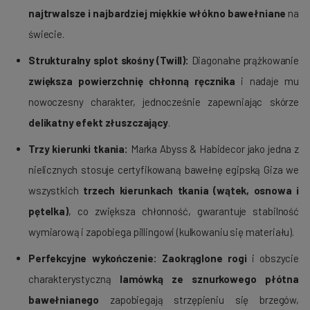
najtrwalsze i najbardziej miękkie włókno bawełniane
na
świecie.
Strukturalny splot skośny (Twill):
Diagonalne prążkowanie
zwiększa powierzchnię chłonną ręcznika
i nadaje mu
nowoczesny charakter, jednocześnie zapewniając skórze
delikatny efekt złuszczający
.
Trzy kierunki tkania:
Marka Abyss & Habidecor jako jedna z
nielicznych stosuje certyfikowaną bawełnę egipską Giza we
wszystkich
trzech kierunkach tkania (wątek, osnowa i
pętelka)
, co zwiększa chłonność, gwarantuje stabilność
wymiarową i zapobiega pillingowi (kulkowaniu się materiału).
Perfekcyjne wykończenie:
Zaokrąglone rogi
i obszycie
charakterystyczną
lamówką ze sznurkowego płótna
bawełnianego
zapobiegają strzępieniu się brzegów,