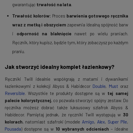
gwarantując
trwałość na lata
.
Trwałość kolorów:
Proces
barwienia gotowego ręcznika
wraz z metką i obszyciem
zapewnia idealną spójność barw
i
odporność na blaknięcie
nawet po wielu praniach.
Ręcznik, który kupisz, będzie tym, który zobaczysz po każdym
praniu.
Jak stworzyć idealny komplet łazienkowy?
Ręczniki Twill idealnie współgrają z matami i dywanikami
łazienkowymi z kolekcji Abyss & Habidecor
Double
,
Must
oraz
Reversible
. Wszystkie te produkty dostępne są w
tej samej
palecie kolorystycznej
, co pozwala stworzyć spójny zestaw. Do
ręcznika możesz dobrać także luksusowy szlafrok Abyss &
Habidecor. Pamiętaj jednak, że ręczniki Twill występują w
30
kolorach
, natomiast szlafroki (modele
Amigo
,
Alex
,
Super Pile
,
Pousada
) dostępne są w
10 wybranych odcieniach
– idealne