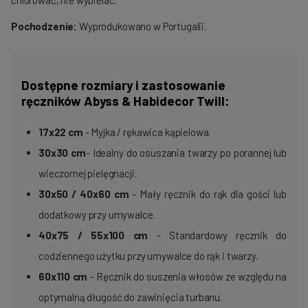
chlorować, nie wybielać.
Pochodzenie:
Wyprodukowano w Portugalii.
Dostępne rozmiary i zastosowanie
ręczników Abyss & Habidecor Twill:
17x22 cm
- Myjka / rękawica kąpielowa.
30x30
cm
- Idealny do osuszania twarzy po porannej lub
wieczornej pielęgnacji.
30x50 / 40x60 cm
- Mały ręcznik do rąk dla gości lub
dodatkowy przy umywalce.
40x75 / 55x100 cm
- Standardowy ręcznik do
codziennego użytku przy umywalce do rąk i twarzy.
60x110
cm
- Ręcznik do suszenia włosów ze względu na
optymalną długość do zawinięcia turbanu.