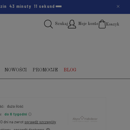
dzin
43 minuty
9 sekund
Szukaj
Moje konto
Koszyk
(pus
NOWOŚCI
PROMOCJE
BLOG
ść:
duża ilość
:
do 6 tygodni
30 dni na zwrot
sprawdź szczegóły
stawy:
sprawdź dostępne