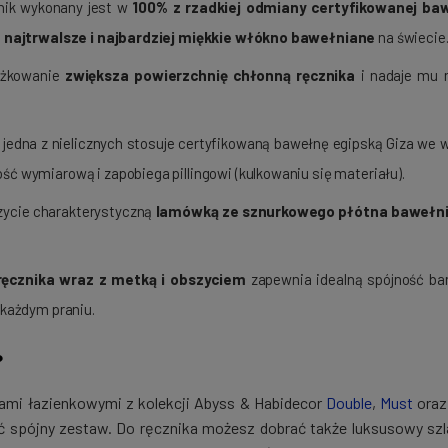
ik wykonany jest w
100% z rzadkiej odmiany certyfikowanej baw
o
najtrwalsze i najbardziej miękkie włókno bawełniane
na świecie
ążkowanie
zwiększa powierzchnię chłonną ręcznika
i nadaje mu n
jedna z nielicznych stosuje certyfikowaną bawełnę egipską Giza we 
ść wymiarową i zapobiega pillingowi (kulkowaniu się materiału).
zycie charakterystyczną
lamówką ze sznurkowego płótna bawełn
ęcznika wraz z metką i obszyciem
zapewnia idealną spójność ba
 każdym praniu.
?
ikami łazienkowymi z kolekcji Abyss & Habidecor
Double
,
Must
ora
ć spójny zestaw. Do ręcznika możesz dobrać także luksusowy szla