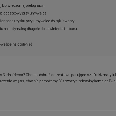
 lub wieczornej pielęgnacji.
 lub dodatkowy przy umywalce.
iennego użytku przy umywalce do rąk i twarzy.
u na optymalną długość do zawinięcia turbanu.
we (pełne otulenie).
yss & Habidecor? Chcesz dobrać do zestawu pasujące szlafroki, maty 
osażenia wnętrz, chętnie pomożemy Ci stworzyć tekstylny komplet Two