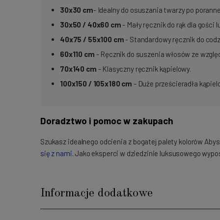
30x30
cm
- Idealny do osuszania twarzy po porannej
30x50 / 40x60 cm
- Mały ręcznik do rąk dla gości
40x75 / 55x100 cm
- Standardowy ręcznik do codz
60x110
cm
- Ręcznik do suszenia włosów ze względ
70x140
cm
- Klasyczny ręcznik kąpielowy.
100x150 / 105x180 cm
- Duże prześcieradła kąpielo
Doradztwo i pomoc w zakupach
Szukasz idealnego odcienia z bogatej palety kolorów Ab
się z nami
. Jako eksperci w dziedzinie luksusowego wyp
Informacje dodatkowe