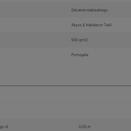
Odcienie niebieskiego
Abyss & Habidecor Twill
500 g/m2
Portugalia
h kosztów
go 4)
0,00 zł