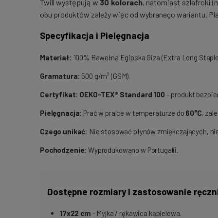
Twill występują w
30 kolorach
, natomiast szlafroki 
obu produktów zależy więc od wybranego wariantu. Pla
Specyfikacja i Pielęgnacja
Materiał:
100% Bawełna Egipska Giza (Extra Long Staple
Gramatura:
500 g/m² (GSM).
Certyfikat:
OEKO-TEX® Standard 100
– produkt bezpie
Pielęgnacja:
Prać w pralce w temperaturze do
60°C
, zal
Czego unikać:
Nie stosować płynów zmiękczających, nie 
Pochodzenie:
Wyprodukowano w Portugalii.
Dostępne rozmiary i zastosowanie ręczn
17x22 cm
- Myjka / rękawica kąpielowa.