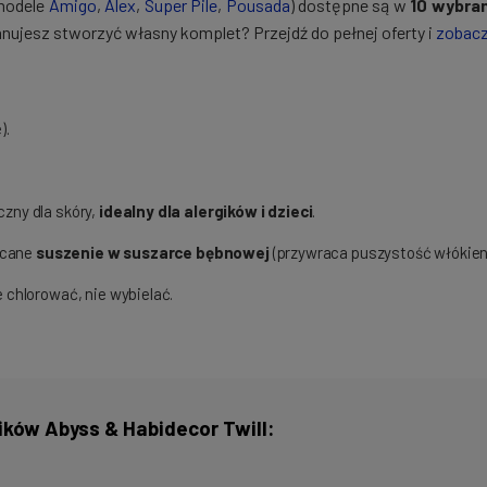
(modele
Amigo
,
Alex
,
Super Pile
,
Pousada
) dostępne są w
10 wybra
nujesz stworzyć własny komplet? Przejdź do pełnej oferty i
zobacz
).
czny dla skóry,
idealny dla alergików i dzieci
.
ecane
suszenie w suszarce bębnowej
(przywraca puszystość włókien
chlorować, nie wybielać.
ików Abyss & Habidecor Twill: