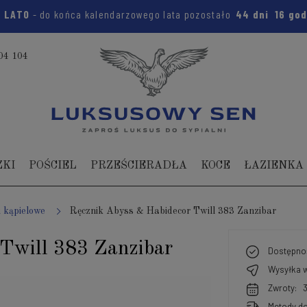
:
LATO
- do końca kalendarzowego lata pozostało
44 dni
16 go
04 104
ZKI
POŚCIEL
PRZEŚCIERADŁA
KOCE
ŁAZIENKA
i kąpielowe
Ręcznik Abyss & Habidecor Twill 383 Zanzibar
Twill 383 Zanzibar
Dostępno
Wysyłka w
Zwroty:
Metody do