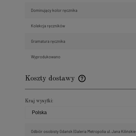
Dominujący kolor ręcznika
Kolekcja ręczników
Gramatura ręcznika
Wyprodukowano
Koszty dostawy
Cena nie zawiera ewentualnyc
Kraj wysyłki:
płatności
Odbiór osobisty Gdańsk
(Galeria Metropolia ul. Jana Kilińskie