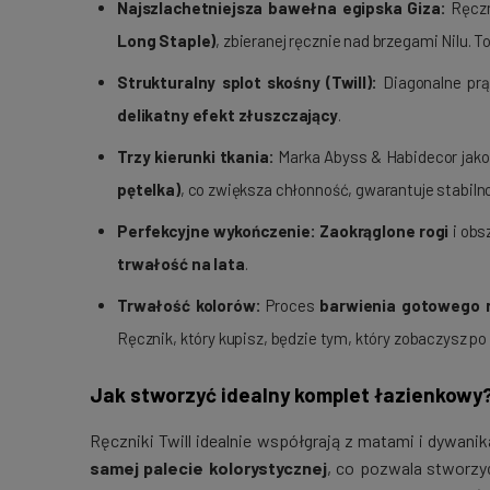
Najszlachetniejsza bawełna egipska Giza:
Ręczn
Long Staple)
, zbieranej ręcznie nad brzegami Nilu. T
Strukturalny splot skośny (Twill):
Diagonalne pr
delikatny efekt złuszczający
.
Trzy kierunki tkania:
Marka Abyss & Habidecor jako 
pętelka)
, co zwiększa chłonność, gwarantuje stabilno
Perfekcyjne wykończenie:
Zaokrąglone rogi
i obs
trwałość na lata
.
Trwałość kolorów:
Proces
barwienia gotowego r
Ręcznik, który kupisz, będzie tym, który zobaczysz po
Jak stworzyć idealny komplet łazienkowy
Ręczniki Twill idealnie współgrają z matami i dywan
samej palecie kolorystycznej
, co pozwala stworzy