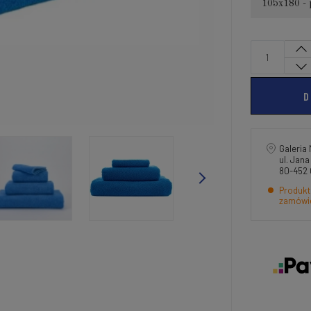
105x180 - 
D
Galeria 
ul. Jan
80-452
Produkt
zamówi