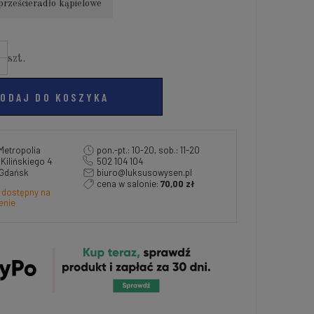
prześcieradło kąpielowe
szt.
ODAJ DO KOSZYKA
Metropolia
pon.-pt.: 10-20, sob.: 11-20
a Kilińskiego 4
502 104 104
 Gdańsk
biuro@luksusowysen.pl
cena w salonie:
70,00 zł
 dostępny na
enie