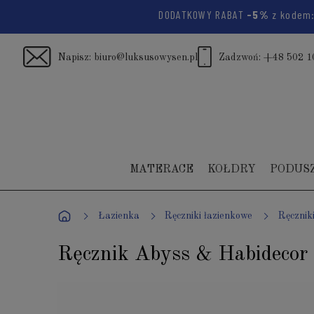
DODATKOWY RABAT
-5%
z kodem
Napisz:
biuro@luksusowysen.pl
Zadzwoń:
+48 502 1
MATERACE
KOŁDRY
PODUS
Łazienka
Ręczniki łazienkowe
Ręcznik
Ręcznik Abyss & Habidecor 