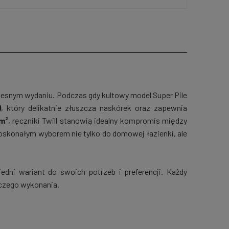
zesnym wydaniu. Podczas gdy kultowy model Super Pile
)
, który delikatnie złuszcza naskórek oraz zapewnia
m²
, ręczniki Twill stanowią idealny kompromis między
 doskonałym wyborem nie tylko do domowej łazienki, ale
dni wariant do swoich potrzeb i preferencji. Każdy
iczego wykonania.