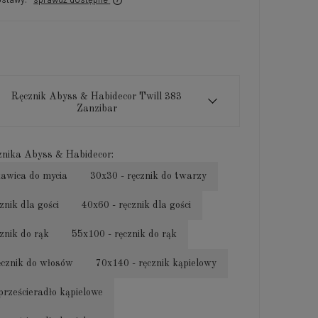
Ręcznik Abyss & Habidecor Twill 383
Zanzibar
znika Abyss & Habidecor:
kawica do mycia
30x30 - ręcznik do twarzy
znik dla gości
40x60 - ręcznik dla gości
znik do rąk
55x100 - ręcznik do rąk
ęcznik do włosów
70x140 - ręcznik kąpielowy
prześcieradło kąpielowe