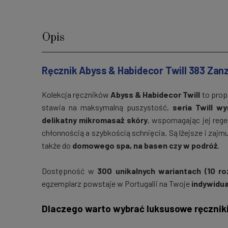
Opis
Ręcznik Abyss & Habidecor Twill 383 Zan
Kolekcja ręczników
Abyss & Habidecor Twill
to prop
stawia na maksymalną puszystość,
seria Twill w
delikatny mikromasaż skóry
, wspomagając jej reg
chłonnością a szybkością schnięcia. Są lżejsze i zajm
także do
domowego spa, na basen czy w podróż
.
Dostępność w
300 unikalnych wariantach (10 r
egzemplarz powstaje w Portugalii na Twoje
indywidu
Dlaczego warto wybrać luksusowe ręczniki