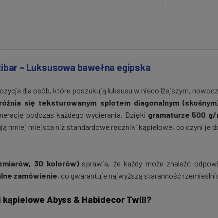
zibar – Luksusowa bawełna egipska
ozycja dla osób, które poszukują luksusu w nieco lżejszym, nowoc
yróżnia się teksturowanym splotem diagonalnym (skośnym
enerację podczas każdego wycierania. Dzięki
gramaturze 500 g/
ują mniej miejsca niż standardowe ręczniki kąpielowe, co czyni je
ozmiarów, 30 kolorów)
sprawia, że każdy może znaleźć odpowie
alne zamówienie
, co gwarantuje najwyższą staranność rzemieśln
 kąpielowe Abyss & Habidecor Twill?