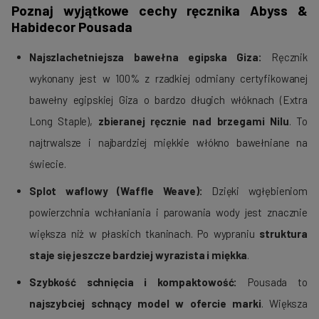
Poznaj wyjątkowe cechy ręcznika Abyss &
Habidecor Pousada
Najszlachetniejsza bawełna egipska Giza:
Ręcznik
wykonany jest w 100% z rzadkiej odmiany certyfikowanej
bawełny egipskiej Giza o bardzo długich włóknach (Extra
Long Staple),
zbieranej ręcznie nad brzegami Nilu
. To
najtrwalsze i najbardziej miękkie włókno bawełniane na
świecie.
Splot waflowy (Waffle Weave):
Dzięki wgłębieniom
powierzchnia wchłaniania i parowania wody jest znacznie
większa niż w płaskich tkaninach. Po wypraniu
struktura
staje się jeszcze bardziej wyrazista i miękka
.
Szybkość schnięcia i kompaktowość:
Pousada to
najszybciej schnący model w ofercie marki
. Większa