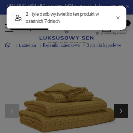
DODATKOWY RABAT
-5%
z kodem:
LATO
- do końca kalendarzowego
lata pozostało
46 dni
6 godzin
9 minut
29 sekund
Łazienka
Ręczniki łazienkowe
Ręczniki kąpielowe