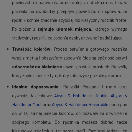
powierzchnia parowania oraz luźniejsza struktura materiału
pozwala na swobodny przepływ powietrza, co sprawia, że
ręcznik schnie znacznie szybciej niż klasyczny ręcznik frotte.
Po złożeniu
zajmuje ułamek miejsca
, którego wymaga
tradycyjny ręcznik, co docenią osoby aktywne i podróżujące.
Trwałość kolorów:
Proces barwienia gotowego ręcznika
wraz z metką i obszyciem zapewnia idealną spójność barw i
odporność na blaknięcie
nawet po wielu praniach. Ręcznik,
który kupisz, będzie tym, który zobaczysz po każdym praniu.
Idealne dopasowanie:
Ręczniki Pousada i maty oraz
dywaniki łazienkowe
Abyss & Habidecor Double
,
Abyss &
Habidecor Must
oraz
Abyss & Habidecor Reversible
dostępne
są w tej samej palecie kolorów, co pozwala na stworzenie
spójnego kompletu. Do ręcznika możesz dobrać także
luksusowy szlafrok z tej samej serii. Pamiętaj jednak, że