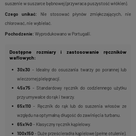
suszenie w suszarce bębnowej (przywraca puszystość włókien).
Czego unikać:
Nie stosować płynów zmiękczających, nie
chlorować, nie wybielać.
Pochodzenie:
Wyprodukowano w Portugalii.
Dostępne rozmiary i zastosowanie ręczników
waflowych:
30x30
- Idealny do osuszania twarzy po porannej lub
wieczornej pielęgnacji.
45x75
- Standardowy ręcznik do codziennego użytku
przy umywalce do rąk i twarzy.
65x110
- Ręcznik do rąk lub do suszenia włosów ze
względu na optymalną długość do zawinięcia turbanu.
65x140
- Klasyczny ręcznik kąpielowy.
100x150
- Duże prześcieradła kąpielowe (pełne otulenie).