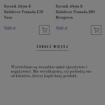
Ręcznik Abyss &
Ręcznik Abyss &
Habidecor Pousada 278
Habidecor Pousada 280
Yuzu
Evergreen
70,00 zł
70,00 zł
ZOBACZ WIĘCEJ
Wyświetlane są wszystkie opinie (pozytywne i
negatywne). Nie weryfikujemy, czy pochodzą one
od klientów, którzy kupili dany produkt.