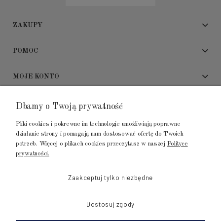
ZAKUPY
POMOC
MOJE KONTO
ADRES SHOWROOMU
Dbamy o Twoją prywatność
Pliki cookies i pokrewne im technologie umożliwiają poprawne
GALERIA METROPOLIA
działanie strony i pomagają nam dostosować ofertę do Twoich
ul. Jana Kilińskiego 4
potrzeb. Więcej o plikach cookies przeczytasz w naszej
Polityce
prywatności.
80-452 Gdańsk
tel.: 502 104 104
Zaakceptuj tylko niezbędne
mail: biuro@luksusowysen.pl
Dostosuj zgody