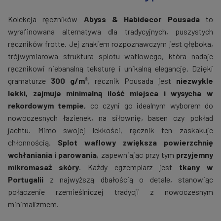
Kolekcja ręczników
Abyss & Habidecor Pousada
to
wyrafinowana alternatywa dla tradycyjnych, puszystych
ręczników frotte. Jej znakiem rozpoznawczym jest głęboka,
trójwymiarowa struktura splotu waflowego, która nadaje
ręcznikowi niebanalną teksturę i unikalną elegancję. Dzięki
gramaturze
300 g/m²
, ręcznik Pousada jest
niezwykle
lekki, zajmuje minimalną ilość miejsca i wysycha w
rekordowym tempie
, co czyni go idealnym wyborem do
nowoczesnych łazienek, na siłownię, basen czy pokład
jachtu. Mimo swojej lekkości, ręcznik ten zaskakuje
chłonnością.
Splot waflowy zwiększa powierzchnię
wchłaniania i parowania
, zapewniając przy tym
przyjemny
mikromasaż skóry
. Każdy egzemplarz jest
tkany w
Portugalii
z najwyższą dbałością o detale, stanowiąc
połączenie rzemieślniczej tradycji z nowoczesnym
minimalizmem.