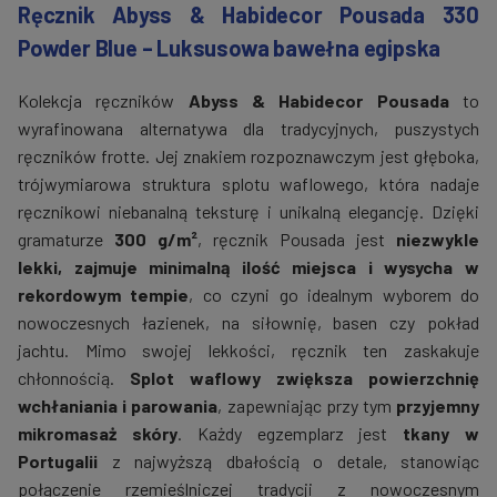
Ręcznik Abyss & Habidecor Pousada 330
Powder Blue – Luksusowa bawełna egipska
Kolekcja ręczników
Abyss & Habidecor Pousada
to
wyrafinowana alternatywa dla tradycyjnych, puszystych
ręczników frotte. Jej znakiem rozpoznawczym jest głęboka,
trójwymiarowa struktura splotu waflowego, która nadaje
ręcznikowi niebanalną teksturę i unikalną elegancję. Dzięki
gramaturze
300 g/m²
, ręcznik Pousada jest
niezwykle
lekki, zajmuje minimalną ilość miejsca i wysycha w
rekordowym tempie
, co czyni go idealnym wyborem do
nowoczesnych łazienek, na siłownię, basen czy pokład
jachtu. Mimo swojej lekkości, ręcznik ten zaskakuje
chłonnością.
Splot waflowy zwiększa powierzchnię
wchłaniania i parowania
, zapewniając przy tym
przyjemny
mikromasaż skóry
. Każdy egzemplarz jest
tkany w
Portugalii
z najwyższą dbałością o detale, stanowiąc
połączenie rzemieślniczej tradycji z nowoczesnym