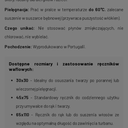
Pielęgnacja:
Prać w pralce w temperaturze
do 60°C
, zalecane
suszenie w suszarce bębnowej (przywraca puszystość włókien).
Czego unikać:
Nie stosować płynów zmiękczających, nie
chlorować, nie wybielać.
Pochodzenie:
Wyprodukowano w Portugalii.
Dostępne rozmiary i zastosowanie ręczników
waflowych:
30x30
- Idealny do osuszania twarzy po porannej lub
wieczornej pielęgnacji.
45x75
- Standardowy ręcznik do codziennego użytku
przy umywalce do rąk i twarzy.
65x110
- Ręcznik do rąk lub do suszenia włosów ze
względu na optymalną długość do zawinięcia turbanu.