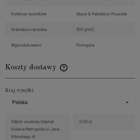
Kolekcja ręczników
Abyss & Habidecor Pousada
Gramatura ręcznika
300 g/m2
Wyprodukowano
Portugalia
Koszty dostawy
Cena nie zawiera ewentualnych kosztów płatności
Kraj wysyłki:
Odbiór osobisty Gdańsk
0,00 zł
(Galeria Metropolia ul. Jana
Kilińskiego 4)