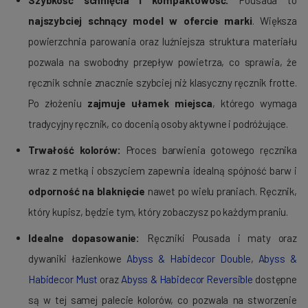
Szybkość schnięcia i kompaktowość:
Pousada to
najszybciej schnący model w ofercie marki
. Większa
powierzchnia parowania oraz luźniejsza struktura materiału
pozwala na swobodny przepływ powietrza, co sprawia, że
ręcznik schnie znacznie szybciej niż klasyczny ręcznik frotte.
Po złożeniu
zajmuje ułamek miejsca
, którego wymaga
tradycyjny ręcznik, co docenią osoby aktywne i podróżujące.
Trwałość kolorów:
Proces barwienia gotowego ręcznika
wraz z metką i obszyciem zapewnia idealną spójność barw i
odporność na blaknięcie
nawet po wielu praniach. Ręcznik,
który kupisz, będzie tym, który zobaczysz po każdym praniu.
Idealne dopasowanie:
Ręczniki Pousada i maty oraz
dywaniki łazienkowe
Abyss & Habidecor Double
,
Abyss &
Habidecor Must
oraz
Abyss & Habidecor Reversible
dostępne
są w tej samej palecie kolorów, co pozwala na stworzenie