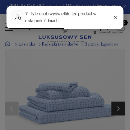
DODATKOWY RABAT
-5%
z kodem:
LATO
- do końca kalendarzowego
lata pozostało
46 dni
1 godzina
51 minut
0 sekund
Łazienka
Ręczniki łazienkowe
Ręczniki kąpielowe