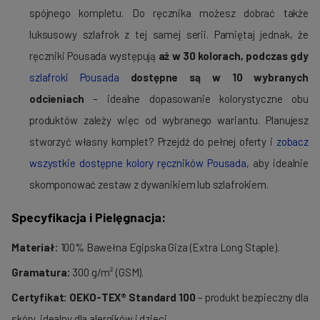
spójnego kompletu. Do ręcznika możesz dobrać także
luksusowy szlafrok z tej samej serii. Pamiętaj jednak, że
ręczniki Pousada występują
aż w 30 kolorach, podczas gdy
szlafroki Pousada
dostępne są w 10 wybranych
odcieniach
– idealne dopasowanie kolorystyczne obu
produktów zależy więc od wybranego wariantu. Planujesz
stworzyć własny komplet? Przejdź do pełnej oferty i
zobacz
wszystkie dostępne kolory ręczników Pousada
, aby idealnie
skomponować zestaw z dywanikiem lub szlafrokiem.
Specyfikacja i Pielęgnacja:
Materiał:
100% Bawełna Egipska Giza (Extra Long Staple).
Gramatura:
300 g/m² (GSM).
Certyfikat:
OEKO-TEX® Standard 100
– produkt bezpieczny dla
skóry, idealny dla alergików i dzieci.