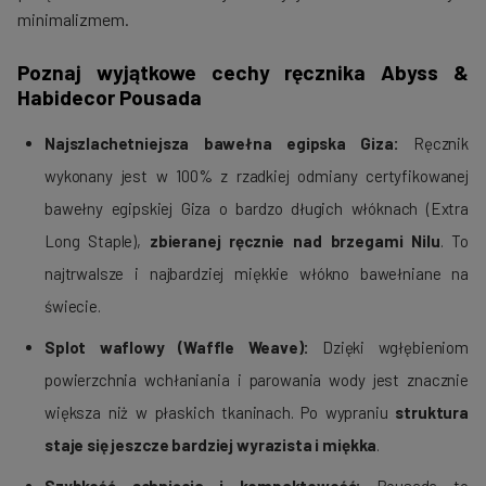
minimalizmem.
Poznaj wyjątkowe cechy ręcznika Abyss &
Habidecor Pousada
Najszlachetniejsza bawełna egipska Giza:
Ręcznik
wykonany jest w 100% z rzadkiej odmiany certyfikowanej
bawełny egipskiej Giza o bardzo długich włóknach (Extra
Long Staple),
zbieranej ręcznie nad brzegami Nilu
. To
najtrwalsze i najbardziej miękkie włókno bawełniane na
świecie.
Splot waflowy (Waffle Weave):
Dzięki wgłębieniom
powierzchnia wchłaniania i parowania wody jest znacznie
większa niż w płaskich tkaninach. Po wypraniu
struktura
staje się jeszcze bardziej wyrazista i miękka
.