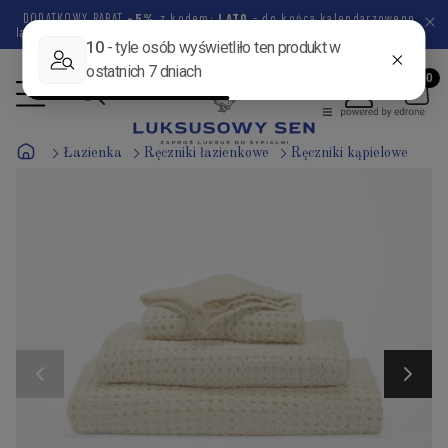
DODATKOWY RABAT
-5%
z kodem:
LATO
- do końca kalendarzowego
lata pozostało
45 dni
13 godzin
21 minut
58 sekund
Łazienka
Ręczniki łazienkowe
Ręczniki kąpielowe