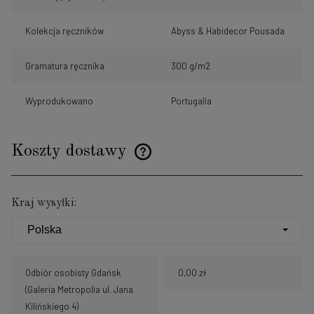
Kolekcja ręczników
Abyss & Habidecor Pousada
Gramatura ręcznika
300 g/m2
Wyprodukowano
Portugalia
Koszty dostawy
Cena nie zawiera ewentualnych kosztów płatności
Kraj wysyłki:
Odbiór osobisty Gdańsk
0,00 zł
(Galeria Metropolia ul. Jana
Kilińskiego 4)