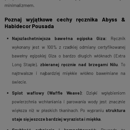
minimalizmem.
Poznaj wyjątkowe cechy ręcznika Abyss &
Habidecor Pousada
Najszlachetniejsza bawełna egipska Giza:
Ręcznik
wykonany jest w 100% z rzadkiej odmiany certyfikowanej
bawełny egipskiej Giza o bardzo długich włóknach (Extra
Long Staple),
zbieranej ręcznie nad brzegami Nilu
. To
najtrwalsze i najbardziej miękkie włókno bawełniane na
świecie.
Splot waflowy (Waffle Weave):
Dzięki wgłębieniom
powierzchnia wchłaniania i parowania wody jest znacznie
większa niż w płaskich tkaninach. Po wypraniu
struktura
staje się jeszcze bardziej wyrazista i miękka
.