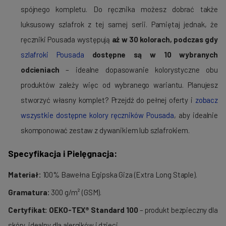
spójnego kompletu. Do ręcznika możesz dobrać także
luksusowy szlafrok z tej samej serii. Pamiętaj jednak, że
ręczniki Pousada występują
aż w 30 kolorach, podczas gdy
szlafroki Pousada
dostępne są w 10 wybranych
odcieniach
– idealne dopasowanie kolorystyczne obu
produktów zależy więc od wybranego wariantu. Planujesz
stworzyć własny komplet? Przejdź do pełnej oferty i
zobacz
wszystkie dostępne kolory ręczników Pousada
, aby idealnie
skomponować zestaw z dywanikiem lub szlafrokiem.
Specyfikacja i Pielęgnacja:
Materiał:
100% Bawełna Egipska Giza (Extra Long Staple).
Gramatura:
300 g/m² (GSM).
Certyfikat:
OEKO-TEX® Standard 100
– produkt bezpieczny dla
skóry, idealny dla alergików i dzieci.