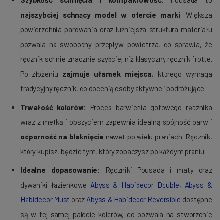
Szybkość schnięcia i kompaktowość:
Pousada to
najszybciej schnący model w ofercie marki
. Większa
powierzchnia parowania oraz luźniejsza struktura materiału
pozwala na swobodny przepływ powietrza, co sprawia, że
ręcznik schnie znacznie szybciej niż klasyczny ręcznik frotte.
Po złożeniu
zajmuje ułamek miejsca
, którego wymaga
tradycyjny ręcznik, co docenią osoby aktywne i podróżujące.
Trwałość kolorów:
Proces barwienia gotowego ręcznika
wraz z metką i obszyciem zapewnia idealną spójność barw i
odporność na blaknięcie
nawet po wielu praniach. Ręcznik,
który kupisz, będzie tym, który zobaczysz po każdym praniu.
Idealne dopasowanie:
Ręczniki Pousada i maty oraz
dywaniki łazienkowe
Abyss & Habidecor Double
,
Abyss &
Habidecor Must
oraz
Abyss & Habidecor Reversible
dostępne
są w tej samej palecie kolorów, co pozwala na stworzenie