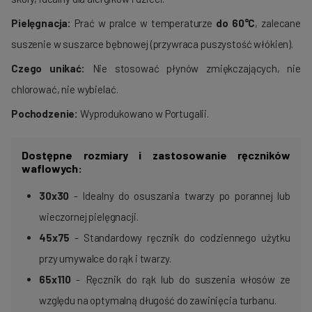
Pielęgnacja:
Prać w pralce w temperaturze
do 60°C
, zalecane
suszenie w suszarce bębnowej (przywraca puszystość włókien).
Czego unikać:
Nie stosować płynów zmiękczających, nie
chlorować, nie wybielać.
Pochodzenie:
Wyprodukowano w Portugalii.
Dostępne rozmiary i zastosowanie ręczników
waflowych:
30x30
- Idealny do osuszania twarzy po porannej lub
wieczornej pielęgnacji.
45x75
- Standardowy ręcznik do codziennego użytku
przy umywalce do rąk i twarzy.
65x110
- Ręcznik do rąk lub do suszenia włosów ze
względu na optymalną długość do zawinięcia turbanu.