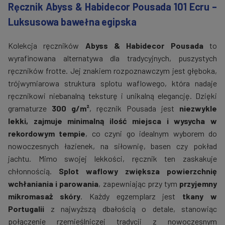
Ręcznik Abyss & Habidecor Pousada 101 Ecru –
Luksusowa bawełna egipska
Kolekcja ręczników
Abyss & Habidecor Pousada
to
wyrafinowana alternatywa dla tradycyjnych, puszystych
ręczników frotte. Jej znakiem rozpoznawczym jest głęboka,
trójwymiarowa struktura splotu waflowego, która nadaje
ręcznikowi niebanalną teksturę i unikalną elegancję. Dzięki
gramaturze
300 g/m²
, ręcznik Pousada jest
niezwykle
lekki, zajmuje minimalną ilość miejsca i wysycha w
rekordowym tempie
, co czyni go idealnym wyborem do
nowoczesnych łazienek, na siłownię, basen czy pokład
jachtu. Mimo swojej lekkości, ręcznik ten zaskakuje
chłonnością.
Splot waflowy zwiększa powierzchnię
wchłaniania i parowania
, zapewniając przy tym
przyjemny
mikromasaż skóry
. Każdy egzemplarz jest
tkany w
Portugalii
z najwyższą dbałością o detale, stanowiąc
połączenie rzemieślniczej tradycji z nowoczesnym