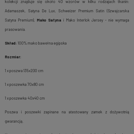
kolekcji znajduje się około 40 wzorów w kilku rodzajach tkanin:
Adamaszek, Satyna De Lux, Schweizer Premium Satin (Szwajcarska
Satyna Premium),
Mako Satyna
i Mako Interlok Jersey - nie wymaga
prasowania.
Skład:
100% mako bawełna egipska
Rozmiar:
1 x poszwa 135x200 cm
1 x poszewka 70x80 cm
1 x poszewka 40x40 cm
Poszwa i poszewki zapinane na atestowany zamek z dożywotnią
gwarancją.