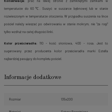
Konserwacja:
prać na lewej stronie z zamkniętymi zamkami w
temperaturze do 60℃. Suszyć w suszarce bębnowej lub w stanie
rozwieszonym w temperaturze otoczenia. W przypadku suszenia na lince
pościel należy wieszać po odwirowaniu w stanie mokrym, nie "za rogi"
tylko wzdłuż na całej długości linki.
Kolor prześcieradła:
110 - kość słoniowa, 400 - rosa. Jest to
sugerowany przez producenta kolor prześcieradła marki Estella
najbardziej pasujący do kompletu pościel.
Informacje dodatkowe
Rozmiar
135x200
Materiał
Satyna Bawełniana