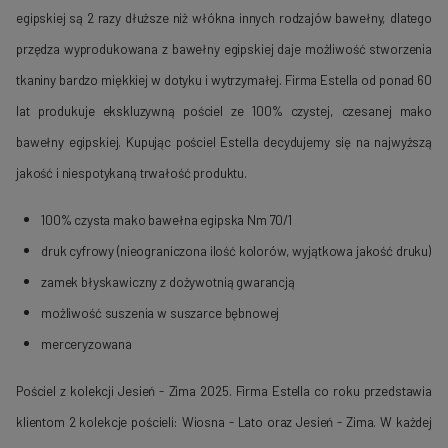
egipskiej są 2 razy dłuższe niż włókna innych rodzajów bawełny, dlatego
przędza wyprodukowana z bawełny egipskiej daje możliwość stworzenia
tkaniny bardzo miękkiej w dotyku i wytrzymałej. Firma Estella od ponad 60
lat produkuje ekskluzywną pościel ze 100% czystej, czesanej mako
bawełny egipskiej. Kupując pościel Estella decydujemy się na najwyższą
jakość i niespotykaną trwałość produktu.
100% czysta mako bawełna egipska Nm 70/1
druk cyfrowy (nieograniczona ilość kolorów, wyjątkowa jakość druku)
zamek błyskawiczny z dożywotnią gwarancją
możliwość suszenia w suszarce bębnowej
merceryzowana
Pościel z kolekcji Jesień - Zima 2025. Firma Estella co roku przedstawia
klientom 2 kolekcje pościeli: Wiosna - Lato oraz Jesień - Zima. W każdej