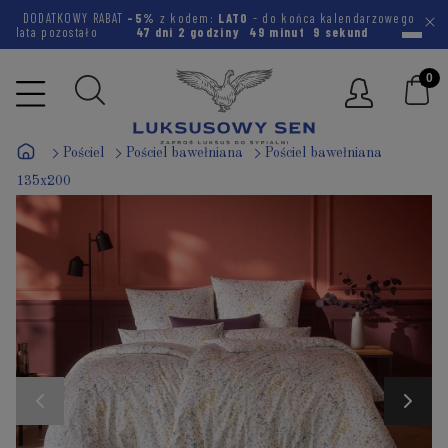
DODATKOWY RABAT
-5%
z kodem:
LATO
- do końca kalendarzowego
lata pozostało
47 dni
2 godziny
49 minut
8 sekund
Pościel
Pościel bawełniana
Pościel bawełniana
135x200