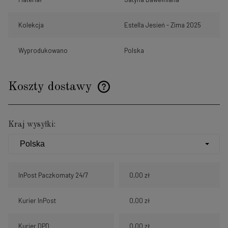
Kolekcja
Estella Jesień - Zima 2025
Wyprodukowano
Polska
Koszty dostawy
Cena nie zawiera ewentualnych kosztów płatności
Kraj wysyłki:
InPost Paczkomaty 24/7
0,00 zł
Kurier InPost
0,00 zł
Kurier DPD
0,00 zł