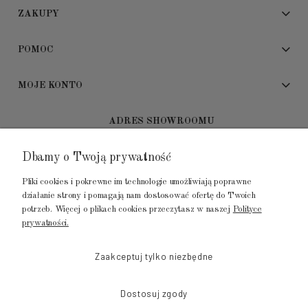
ZAKUPY
POMOC
MOJE KONTO
ADRES SHOWROOMU
Dbamy o Twoją prywatność
GALERIA METROPOLIA
ul. Jana Kilińskiego 4
Pliki cookies i pokrewne im technologie umożliwiają poprawne
80-452 Gdańsk
działanie strony i pomagają nam dostosować ofertę do Twoich
potrzeb. Więcej o plikach cookies przeczytasz w naszej
Polityce
tel.: 502 104 104
prywatności.
mail: biuro@luksusowysen.pl
Zaakceptuj tylko niezbędne
Dostosuj zgody