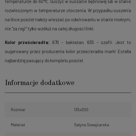
temperaturze do 60℃. Suszyć w suszarce bębnowej lub w stanie
rozwieszonym w temperaturze otoczenia. W przypadku suszenia
na lince pościel należy wieszać po odwirowaniu w stanie mokrym,
nie "za rogi" tylko wzdłuż na całej długości linki.
Kolor prześcieradła:
670 - bakłażan, 635 - szafir. Jest to
sugerowany przez producenta kolor prześcieradła marki Estella
najbardziej pasujący do kompletu pościel.
Informacje dodatkowe
Rozmiar
135x200
Materiał
Satyna Szwajcarska