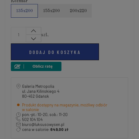
Rozmiar
135x200
155x200
200x220
szt.
DODAJ DO KOSZYKA
Galeria Metropolia
ul. Jana Kilińskiego 4
80-452 Gdańsk
Produkt dostępny na magazynie, możliwy odbiór
w salonie
pon.-pt.: 10-20, sob.: 11-20
502 104 104
biuro@luksusowysen.pl
cena w salonie:
649,00 zł