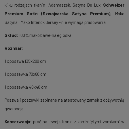
kilku rodzajach tkanin: Adamaszek, Satyna De Lux,
Schweizer
Premium Satin (Szwajcarska Satyna Premium)
, Mako
Satyna i Mako Interlok Jersey - nie wymaga prasowania.
Skład:
100% mako bawełna egipska
Rozmiar:
1 x poszwa 135x200 cm
1 x poszewka 70x80 cm
1 x poszewka 40x40 cm
Poszwa i poszewki zapinane na atestowany zamek z dożywotnią
gwarancją.
Konserwacja:
prać na lewej stronie z zamkniętymi zamkami w