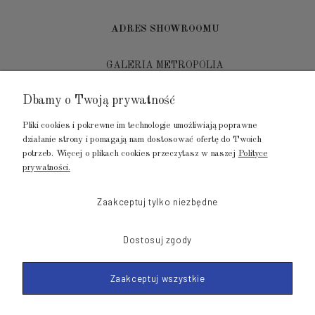
ADRES SHOWROOMU
GALERIA METROPOLIA
ul. Jana Kilińskiego 4
Dbamy o Twoją prywatność
80-452 Gdańsk
Pliki cookies i pokrewne im technologie umożliwiają poprawne
tel.: 502 104 104
działanie strony i pomagają nam dostosować ofertę do Twoich
potrzeb. Więcej o plikach cookies przeczytasz w naszej
Polityce
mail: biuro@luksusowysen.pl
prywatności.
Zaakceptuj tylko niezbędne
Dostosuj zgody
© 2011-2026 LuksusowySen.pl
Zaakceptuj wszystkie
Shoper Premium
Made with
by mamezi.pl