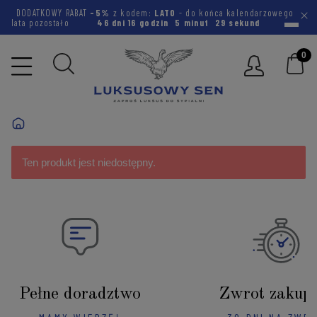
DODATKOWY RABAT
-5%
z kodem:
LATO
- do końca kalendarzowego
lata pozostało
46 dni
16 godzin
5 minut
29 sekund
Ten produkt jest niedostępny.
Pełne doradztwo
Zwrot zakup