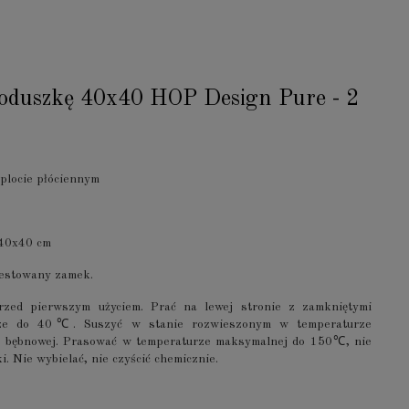
poduszkę 40x40 HOP Design Pure - 2
locie płóciennym
 40x40 cm
testowany zamek.
zed pierwszym użyciem. Prać na lewej stronie z zamkniętymi
ze do 40℃. Suszyć w stanie rozwieszonym w temperaturze
ce bębnowej. Prasować w temperaturze maksymalnej do 150℃, nie
. Nie wybielać, nie czyścić chemicznie.