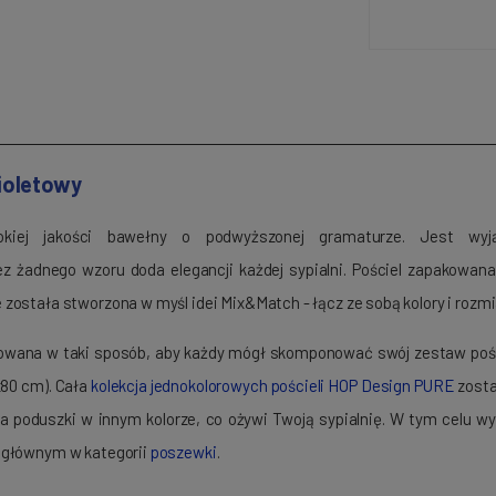
Fioletowy
sokiej jakości bawełny o podwyższonej gramaturze. Jest w
bez żadnego wzoru doda elegancji każdej sypialni. Pościel zapakowan
ostała stworzona w myśl idei Mix&Match - łącz ze sobą kolory i rozmi
towana w taki sposób, aby każdy mógł skomponować swój zestaw pości
80 cm). Cała
kolekcja jednokolorowych pościeli HOP Design PURE
zosta
 poduszki w innym kolorze, co ożywi Twoją sypialnię. W tym celu wy
u głównym w kategorii
poszewki
.