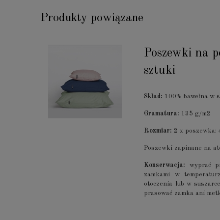
Produkty powiązane
Poszewki na 
sztuki
Skład:
100% bawełna w sp
Gramatura:
135 g/m2
Rozmiar:
2 x poszewka:
Poszewki zapinane na a
Konserwacja:
wyprać pr
zamkami w temperatur
otoczenia lub w suszar
prasować zamka ani metki