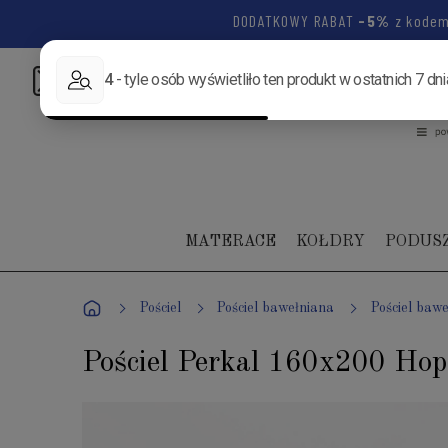
DODATKOWY RABAT
-5%
z kode
Napisz:
biuro@luksusowysen.pl
Zadzwoń:
+48 502 1
MATERACE
KOŁDRY
PODUS
Pościel
Pościel bawełniana
Pościel baw
Pościel Perkal 160x200 Hop