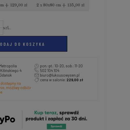
cm + 129,00 zł
2 x 80x80 cm + 135,00 zł
szt.
ODAJ DO KOSZYKA
Metropolia
pon.-pt.: 10-20, sob.: 11-20
a Kilińskiego 4
502 104 104
 Gdańsk
biuro@luksusowysen.pl
cena w salonie:
229,00 zł
 dostępny na
ie, możliwy odbiór
ie