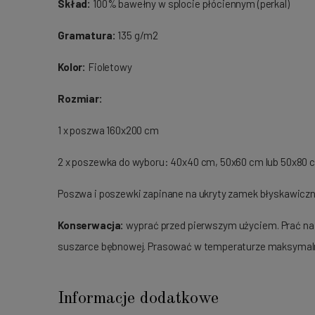
Skład:
100% bawełny w splocie płóciennym (perkal)
Gramatura:
135 g/m2
Kolor:
Fioletowy
Rozmiar:
1 x poszwa 160x200 cm
2 x poszewka do wyboru: 40x40 cm, 50x60 cm lub 50x80 c
Poszwa i poszewki zapinane na ukryty zamek błyskawiczn
Konserwacja:
wyprać przed pierwszym użyciem. Prać na
suszarce bębnowej. Prasować w temperaturze maksymalnej
Informacje dodatkowe