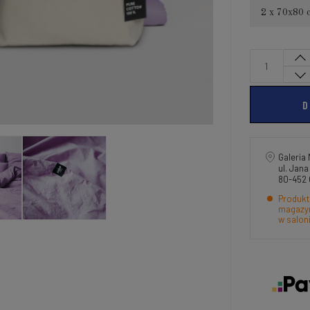
2 x 70x80 
D
Galeria 
ul. Jan
80-452
Produkt
magazyn
w salon