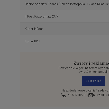
Odbiór osobisty Gdańsk
(Galeria Metropolia ul. Jana Kilińskie
InPost Paczkomaty 24/7
Kurier InPost
Kurier DPD
Zwroty i reklama
Dowiedz się więcej na temat wygod
zwrotów i reklamacji!
SPRAWDŹ
Masz dodatkowe pytania? Zadzwoń
+48 502 104 104
biuro@luks