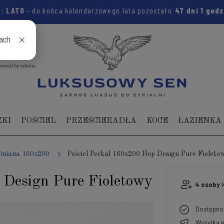
m:
LATO
- do końca kalendarzowego lata pozostało
47 dni
1 god
04 104
ZKI
POŚCIEL
PRZEŚCIERADŁA
KOCE
ŁAZIENKA
ełniana 160x200
Pościel Perkal 160x200 Hop Design Pure Fioleto
 Design Pure Fioletowy
4
osoby
k
Dostępno
Wysyłka w