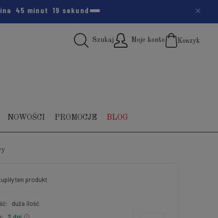
zina
45 minut
18 sekund
Szukaj
Moje konto
Koszyk
(pus
NOWOŚCI
PROMOCJE
BLOG
wy
upiły
ten produkt
ść:
duża ilość
:
3 dni