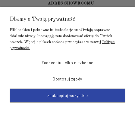
ADRES SHOWROOMU
Dbamy o Twoją prywatność
GALERIA METROPOLIA
ul. Jana Kilińskiego 4
Pliki cookies i pokrewne im technologie umożliwiają poprawne
80-452 Gdańsk
działanie strony i pomagają nam dostosować ofertę do Twoich
potrzeb. Więcej o plikach cookies przeczytasz w naszej
Polityce
tel.: 502 104 104
prywatności.
mail: biuro@luksusowysen.pl
Zaakceptuj tylko niezbędne
Dostosuj zgody
Zaakceptuj wszystkie
© 2011-2026 LuksusowySen.pl
Shoper Premium
Made with
by mamezi.pl
POKAŻ PEŁNĄ WERSJĘ STRONY