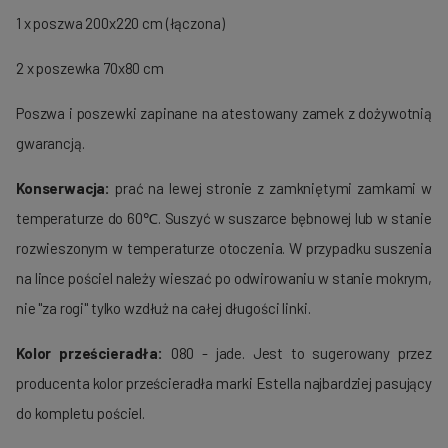
1 x poszwa 200x220 cm (łączona)
2 x poszewka 70x80 cm
Poszwa i poszewki zapinane na atestowany zamek z dożywotnią
gwarancją.
Konserwacja:
prać na lewej stronie z zamkniętymi zamkami w
temperaturze do 60℃. Suszyć w suszarce bębnowej lub w stanie
rozwieszonym w temperaturze otoczenia. W przypadku suszenia
na lince pościel należy wieszać po odwirowaniu w stanie mokrym,
nie "za rogi" tylko wzdłuż na całej długości linki.
Kolor prześcieradła:
080 - jade. Jest to sugerowany przez
producenta kolor prześcieradła marki Estella najbardziej pasujący
do kompletu pościel.