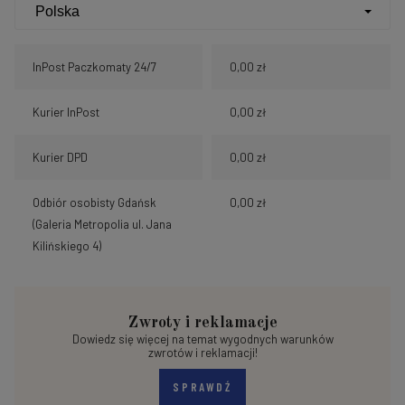
InPost Paczkomaty 24/7
0,00 zł
Kurier InPost
0,00 zł
Kurier DPD
0,00 zł
Odbiór osobisty Gdańsk
0,00 zł
(Galeria Metropolia ul. Jana
Kilińskiego 4)
Zwroty i reklamacje
Dowiedz się więcej na temat wygodnych warunków
zwrotów i reklamacji!
SPRAWDŹ