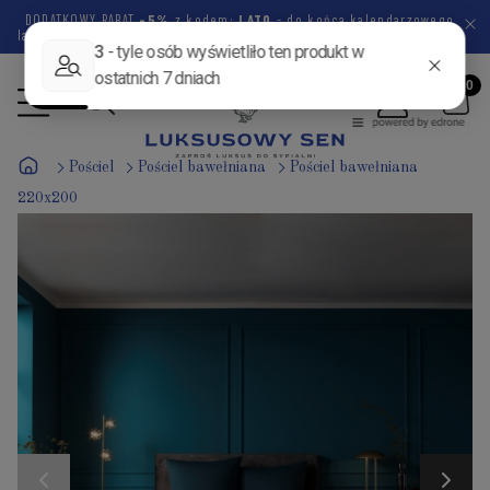
DODATKOWY RABAT
-5%
z kodem:
LATO
- do końca kalendarzowego
lata pozostało
45 dni
16 godzin
19 minut
20 sekund
Pościel
Pościel bawełniana
Pościel bawełniana
220x200