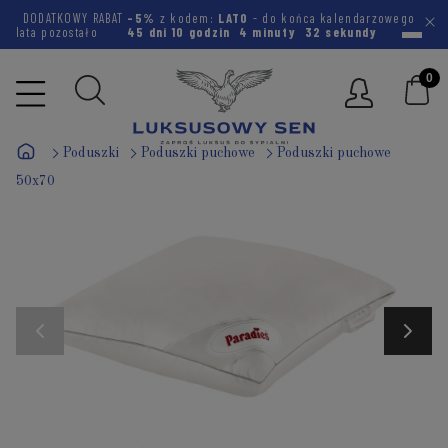
DODATKOWY RABAT
-5%
z kodem:
LATO
- do końca kalendarzowego
lata pozostało
45 dni
10 godzin
4 minuty
32 sekundy
Poduszki
Poduszki puchowe
Poduszki puchowe
50x70