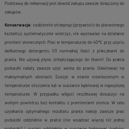
Podstawą do reklamacji jest dowód zakupu zawsze dołączony do
zakupów.
Konserwacja:
codziennie strzepnąć (przywrócić do pierwotnego
kształtu), systematycznie wietrzyć, nie wystawiać na działanie
promieni słonecznych. Prać w temperaturze do 40℃ przy użyciu
delikatnego detergentu 1/3 normalnej ilości z piłeczkami do
prania. Nie używaj płynu zmiękczającego do tkanin! Do prania
poduszki należy zawsze użyć worka do prania. Odwirować na
maksymalnych obrotach. Suszyć w stanie rozwieszonym w
temperaturze otoczenia lub w suszarce bębnowej w najwyższej
temperaturze. W przypadku wilgoci resztkowej dosuszyć na
wolnym powietrzu bez kontaktu z promieniami słońca. W celu
uzyskania optymalnego rezultatu prania należy zawsze prać
poduszki oddzielnie w pralce (nie wsadzać więcej niż jednej
poduszki) i suszyć oddzielnie w suszarce bębnowej. Ładując