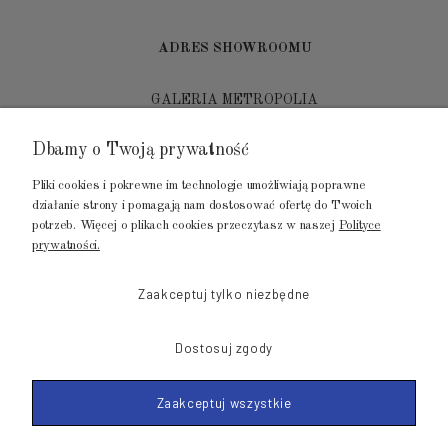
ADRES SHOWROOMU
GALERIA METROPOLIA
ul. Jana Kilińskiego 4
Dbamy o Twoją prywatność
80-452 Gdańsk
Pliki cookies i pokrewne im technologie umożliwiają poprawne
tel.: 502 104 104
działanie strony i pomagają nam dostosować ofertę do Twoich
potrzeb. Więcej o plikach cookies przeczytasz w naszej
Polityce
mail: biuro@luksusowysen.pl
prywatności.
Zaakceptuj tylko niezbędne
Dostosuj zgody
© 2011-2026 LuksusowySen.pl
Zaakceptuj wszystkie
Shoper Premium
Made with
by mamezi.pl