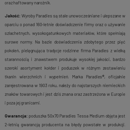
oraz haftowany narożnik.
Jakość:
Wyroby Paradies są stale unowocześniane i ulepszane w
oparciu o ponad 160-letnie doświadczenie firmy oraz o używanie
szlachetnych, wysokogatunkowych materiałów, które spełniają
surowe normy. Na bazie doświadczenia zdobytego przez pięć
poko­leń, pielę­gnująca tradycje rodzinne firma Paradies z wielką
starannością i znawstwem produ­kuje wysokiej jakości, bardzo
szeroki asortyment kołder i poduszek w róż­nym zestawieniu
tkanin wierzchnich i wypełnień. Marka Paradies®, oficjalnie
zarejestrowana w 1903 roku, należy do najstarszych nie­mieckich
znaków towarowych i jest dziś znana oraz zastrzeżona w Europie
i poza jej granicami.
Gwarancja:
poduszka 50x70 Paradies Tessa Medium objęta jest
2-letnią gwarancją producenta na błędy powstałe w produkcji.