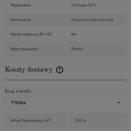
Wypełnienie
Puch gęsi 90%
Konstrukcja
Poduszka trzykomorowa
Wyrób medyczny 8% VAT
Nie
Wyprodukowano
Polska
Koszty dostawy
Cena nie zawiera ewentualnych kosztów płatności
Kraj wysyłki:
InPost Paczkomaty 24/7
0,00 zł