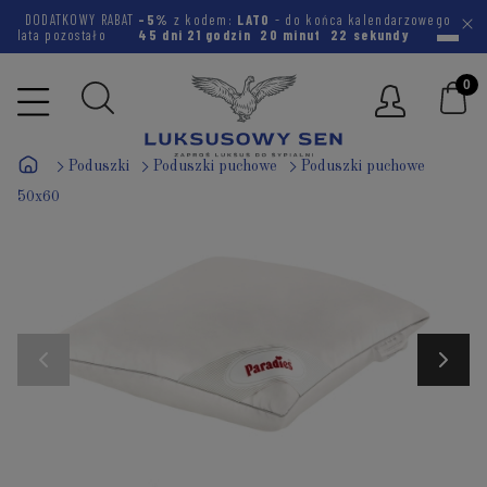
DODATKOWY RABAT
-5%
z kodem:
LATO
- do końca kalendarzowego
lata pozostało
45 dni
21 godzin
20 minut
21 sekund
Poduszki
Poduszki puchowe
Poduszki puchowe
50x60