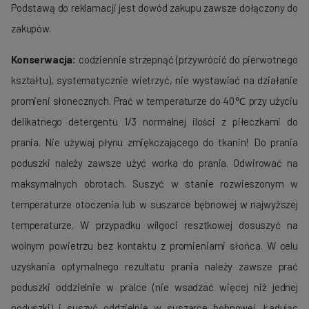
Podstawą do reklamacji jest dowód zakupu zawsze dołączony do
zakupów.
Konserwacja:
codziennie strzepnąć (przywrócić do pierwotnego
kształtu), systematycznie wietrzyć, nie wystawiać na działanie
promieni słonecznych. Prać w temperaturze do 40℃ przy użyciu
delikatnego detergentu 1/3 normalnej ilości z piłeczkami do
prania. Nie używaj płynu zmiękczającego do tkanin! Do prania
poduszki należy zawsze użyć worka do prania. Odwirować na
maksymalnych obrotach. Suszyć w stanie rozwieszonym w
temperaturze otoczenia lub w suszarce bębnowej w najwyższej
temperaturze. W przypadku wilgoci resztkowej dosuszyć na
wolnym powietrzu bez kontaktu z promieniami słońca. W celu
uzyskania optymalnego rezultatu prania należy zawsze prać
poduszki oddzielnie w pralce (nie wsadzać więcej niż jednej
poduszki) i suszyć oddzielnie w suszarce bębnowej. Ładując