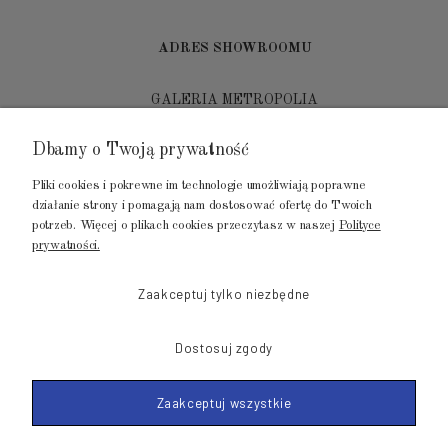
ADRES SHOWROOMU
GALERIA METROPOLIA
ul. Jana Kilińskiego 4
Dbamy o Twoją prywatność
80-452 Gdańsk
Pliki cookies i pokrewne im technologie umożliwiają poprawne
tel.: 502 104 104
działanie strony i pomagają nam dostosować ofertę do Twoich
potrzeb. Więcej o plikach cookies przeczytasz w naszej
Polityce
mail: biuro@luksusowysen.pl
prywatności.
Zaakceptuj tylko niezbędne
Dostosuj zgody
© 2011-2026 LuksusowySen.pl
Zaakceptuj wszystkie
Shoper Premium
Made with
by mamezi.pl