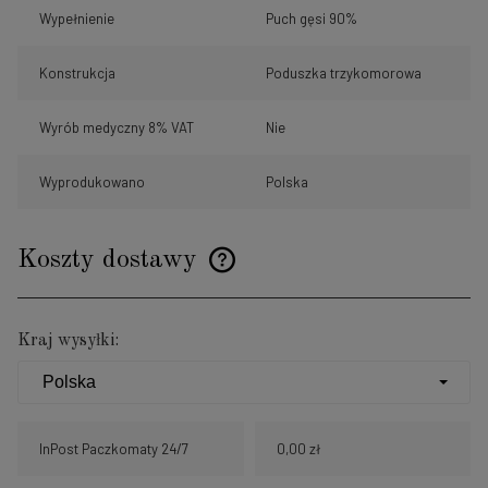
Wypełnienie
Puch gęsi 90%
Konstrukcja
Poduszka trzykomorowa
Wyrób medyczny 8% VAT
Nie
Wyprodukowano
Polska
Koszty dostawy
Cena nie zawiera ewentualnych kosztów płatności
Kraj wysyłki:
InPost Paczkomaty 24/7
0,00 zł