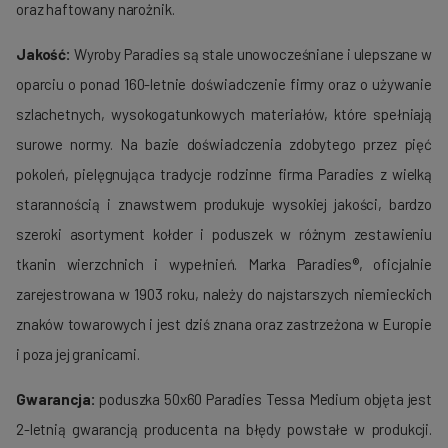
oraz haftowany narożnik.
Jakość:
Wyroby Paradies są stale unowocześniane i ulepszane w
oparciu o ponad 160-letnie doświadczenie firmy oraz o używanie
szlachetnych, wysokogatunkowych materiałów, które spełniają
surowe normy. Na bazie doświadczenia zdobytego przez pięć
poko­leń, pielę­gnująca tradycje rodzinne firma Paradies z wielką
starannością i znawstwem produ­kuje wysokiej jakości, bardzo
szeroki asortyment kołder i poduszek w róż­nym zestawieniu
tkanin wierzchnich i wypełnień. Marka Paradies®, oficjalnie
zarejestrowana w 1903 roku, należy do najstarszych nie­mieckich
znaków towarowych i jest dziś znana oraz zastrzeżona w Europie
i poza jej granicami.
Gwarancja:
poduszka 50x60 Paradies Tessa Medium objęta jest
2-letnią gwarancją producenta na błędy powstałe w produkcji.