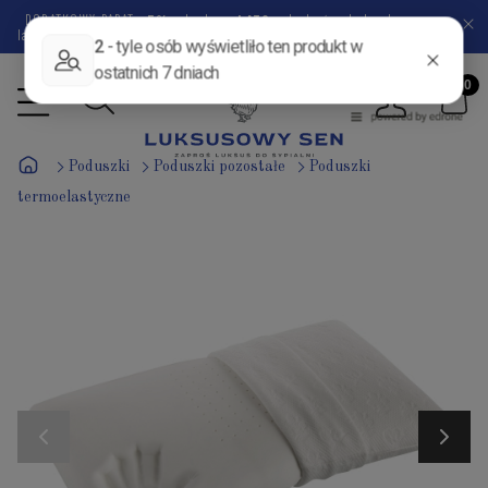
DODATKOWY RABAT
-5%
z kodem:
LATO
- do końca kalendarzowego
lata pozostało
47 dni
2 godziny
48 minut
58 sekund
Poduszki
Poduszki pozostałe
Poduszki
termoelastyczne