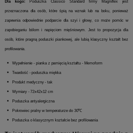
Dla kogo:
Poduszka Classico Standard firmy Magniflex jest
przeznaczona dla osób, które śpią na wznak lub na boku, ponieważ
zapewnia odpowiednie podparcie dla szyi i głowy, co może pomóc w
zapobieganiu bólom i napięciom mięśniowym. Jest to propozycja dla
osób, które pragną poduszki piankowej, ale lubią klasyczny kształt bez
profilowania.
Wypełnienie - pianka z pamięcią kształtu - Memoform
Twardość - poduszka miękka
Produkt medyczny - tak
Wymiary - 72x42x12 cm
Poduszka antyalergiczna
Pokrowiec pralny w temperaturze do 30℃
Poduszka o klasycznym kształcie bez profilowania