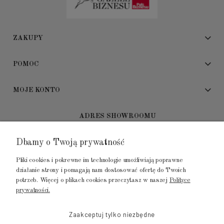
ZAKUPY
POMOC
MOJE KONTO
ADRES SHOWROOMU
Dbamy o Twoją prywatność
GALERIA METROPOLIA
ul. Jana Kilińskiego 4
Pliki cookies i pokrewne im technologie umożliwiają poprawne
80-452 Gdańsk
działanie strony i pomagają nam dostosować ofertę do Twoich
potrzeb. Więcej o plikach cookies przeczytasz w naszej
Polityce
tel.: 502 104 104
prywatności.
mail: biuro@luksusowysen.pl
Zaakceptuj tylko niezbędne