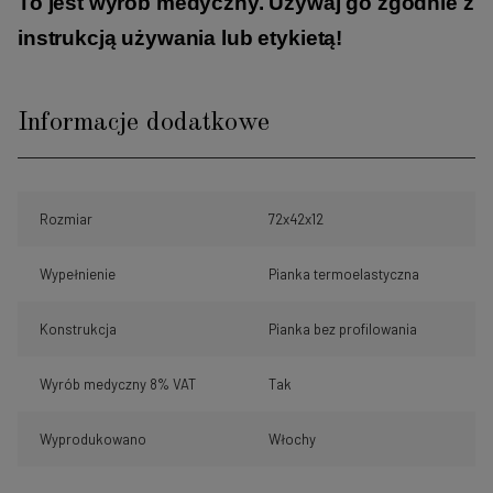
To jest wyrób medyczny. Używaj go zgodnie z
instrukcją używania lub etykietą!
Informacje dodatkowe
Rozmiar
72x42x12
Wypełnienie
Pianka termoelastyczna
Konstrukcja
Pianka bez profilowania
Wyrób medyczny 8% VAT
Tak
Wyprodukowano
Włochy