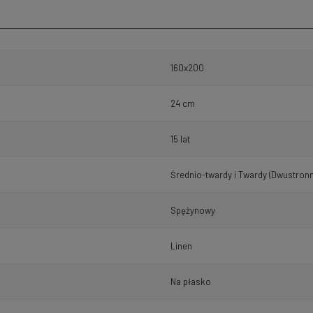
160x200
24 cm
15 lat
Średnio-twardy i Twardy (Dwustronn
Spężynowy
Linen
Na płasko