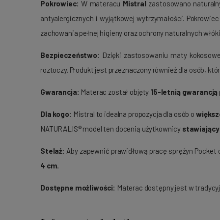
Pokrowiec:
W materacu
Mistral
zastosowano naturaln
antyalergicznych i wyjątkowej wytrzymałości. Pokrowiec
zachowania pełnej higieny oraz ochrony naturalnych włóki
Bezpieczeństwo:
Dzięki zastosowaniu maty kokosowej
roztoczy. Produkt jest przeznaczony również dla osób, któr
Gwarancja:
Materac został objęty
15-letnią gwarancją
Dla kogo:
Mistral to idealna propozycja dla osób o
większ
NATURALIS® model ten docenią użytkownicy
stawiający
Stelaż:
Aby zapewnić prawidłową pracę sprężyn Pocket o
4 cm.
Dostępne możliwości:
Materac dostępny jest w tradycy