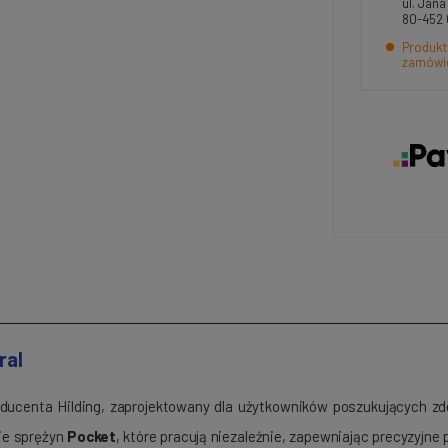
ul. Jan
80-452
Produkt
zamówi
ral
ducenta Hilding, zaprojektowany dla użytkowników poszukujących z
ie sprężyn
Pocket
, które pracują niezależnie, zapewniając precyzyjne