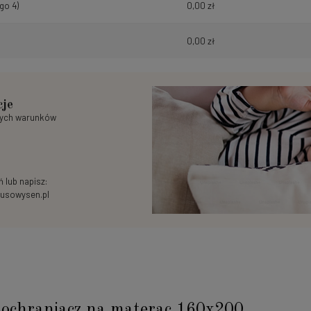
go 4)
0,00 zł
0,00 zł
cje
nych warunków
 lub napisz:
usowysen.pl
ochraniacz na materac 160x200