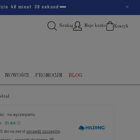
dzin
48 minut
37 sekund
Szukaj
Moje konto
Koszyk
(pus
NOWOŚCI
PROMOCJE
BLOG
stral
ść:
na wyczerpaniu
:
21 dni
30 dni na zwrot
sprawdź szczegóły
stawy:
sprawdź dostępne