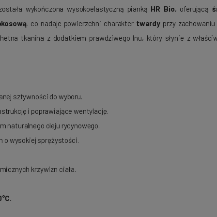
 została wykończona wysokoelastyczną pianką
HR Bio
, oferującą
ś
okosową
, co nadaje powierzchni charakter
twardy
przy zachowaniu w
chetna tkanina z dodatkiem prawdziwego lnu, który słynie z właściw
anej sztywności do wyboru.
strukcję i poprawiające wentylację.
em naturalnego oleju rycynowego.
h o wysokiej sprężystości.
micznych krzywizn ciała.
0°C.