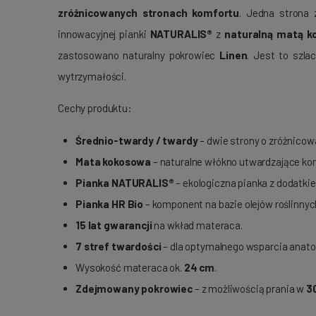
zróżnicowanych stronach komfortu
. Jedna strona
innowacyjnej pianki
NATURALIS®
z
naturalną matą k
zastosowano naturalny pokrowiec
Linen
. Jest to szla
wytrzymałości.
Cechy produktu:
Średnio-twardy / twardy
– dwie strony o zróżnicow
Mata kokosowa
– naturalne włókno utwardzające kon
Pianka NATURALIS®
– ekologiczna pianka z dodatki
Pianka HR Bio
– komponent na bazie olejów roślinnyc
15 lat gwarancji
na wkład materaca.
7 stref twardości
– dla optymalnego wsparcia anato
Wysokość materaca ok.
24 cm
.
Zdejmowany pokrowiec
– z możliwością prania w
3