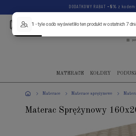
DODATKOWY RABAT
-5%
z kodem
Napisz:
biuro@luksusowysen.pl
Zadzwoń:
+48 502 1
MATERACE
KOŁDRY
PODUS
Materace
Materace sprężynowe
Mater
Materac Sprężynowy 160x20