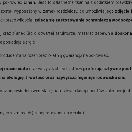
y pokrowiec
Linen
. Jest to szlachetna tkanina z dodatkiem prawdziw
 został wyposażony w zamek rozdzielczy, co umożliwia jego
zdjęcie 
en przed wilgocią,
zaleca się zastosowanie ochraniacza wodood
 oraz pianek Bio o otwartej strukturze, materac zapewnia
doskona
e posiadają alergie.
producenta na rdzeń oraz 2-letnią gwarancją na pokrowiec.
ej masie ciała
oraz wszystkich tych, którzy
preferują sztywne podł
 na ekologię, trwałość oraz najwyższą higienę środowiska snu.
raz odpowiednią wentylację naturalnych komponentów, zalecane jest 
jnych rozmiarach (transportowane na płasko).