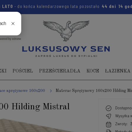
:
LATO
- do końca kalendarzowego lata pozostało
44 dni
14 go
04 104
ZKI
POŚCIEL
PRZEŚCIERADŁA
KOCE
ŁAZIENKA
ace sprężynowe 160x200
Materac Sprężynowy 160x200 Hilding Mi
0 Hilding Mistral
Dostępno
Wysyłka w
Zwroty:
Metody do