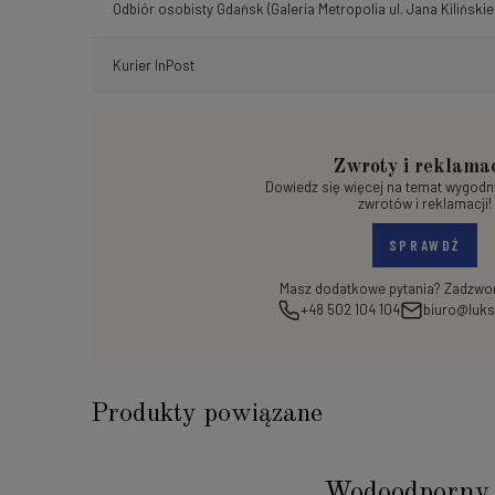
Odbiór osobisty Gdańsk
(Galeria Metropolia ul. Jana Kilińskie
Kurier InPost
Zwroty i reklama
Dowiedz się więcej na temat wygod
zwrotów i reklamacji!
SPRAWDŹ
Masz dodatkowe pytania? Zadzwoń
+48 502 104 104
biuro@luks
Produkty powiązane
Wodoodporny 