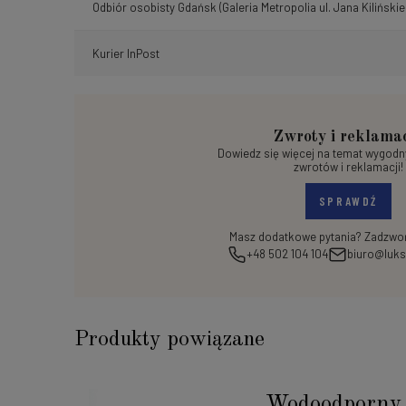
Odbiór osobisty Gdańsk
(Galeria Metropolia ul. Jana Kilińskie
Kurier InPost
Zwroty i reklama
Dowiedz się więcej na temat wygod
zwrotów i reklamacji!
SPRAWDŹ
Masz dodatkowe pytania? Zadzwoń
+48 502 104 104
biuro@luks
Produkty powiązane
Wodoodporny 