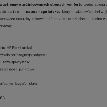
wustronny o zróżnicowanych stronach komfortu
. Jedna strona
a strona to blat z
naturalnego lateksu
, który nadaje powierzchni wi
tosowano naturalny pokrowiec Linen. Jest to szlachetna tkanina
z 
trzymały.
rtu (HR Bio / Lateks).
yn dla perfekcyjnego podparcia.
ksusową sprężystość.
lastyczności punktowej.
micznych krzywizn ciała.
0°C.