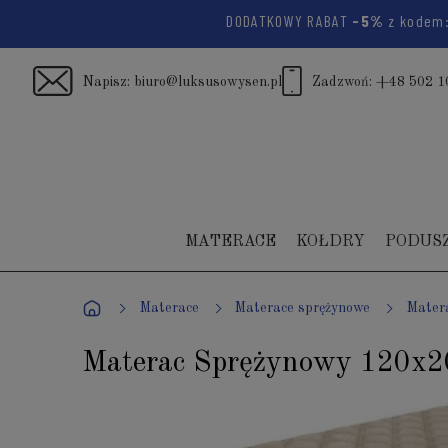
DODATKOWY RABAT
-5%
z kodem
Napisz:
biuro@luksusowysen.pl
Zadzwoń:
+48 502 1
MATERACE
KOŁDRY
PODUS
Materace
Materace sprężynowe
Mater
Materac Sprężynowy 120x2