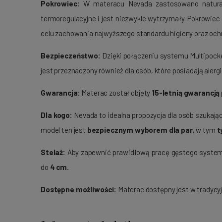
Pokrowiec:
W materacu Nevada zastosowano natura
termoregulacyjne i jest niezwykle wytrzymały. Pokrowie
celu zachowania najwyższego standardu higieny oraz ochr
Bezpieczeństwo:
Dzięki połączeniu systemu Multipock
jest przeznaczony również dla osób, które posiadają alergi
Gwarancja:
Materac został objęty
15-letnią gwarancją
Dla kogo:
Nevada to idealna propozycja dla osób szukaj
model ten jest
bezpiecznym wyborem dla par
, w tym
t
Stelaż:
Aby zapewnić prawidłową pracę gęstego systemu 
do
4 cm.
Dostępne możliwości:
Materac dostępny jest w tradycy