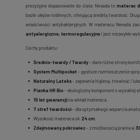
precyzyjne dopasowanie do ciała. Nevada to
materac d
bazie olejów roślinnych, oferującą średnią twardość. Drug
właściwości antybakteryjnych. W materacu Nevada zas
antyalergiczne, termoregulacyjne
i jest niezwykle wy
Cechy produktu:
Średnio-twardy / Twardy
– dwie różne strony komfo
System Multipocket
– gęstsze rozmieszczenie spręż
Naturalny Lateks
– zapewnia higienę, trwałość i lu
Pianka HR Bio
– ekologiczny komponent o wysokiej e
15 lat gwarancji
na wkład materaca.
7 stref twardości
– dla optymalnego wsparcia anato
Wysokość materaca ok.
24 cm
.
Zdejmowany pokrowiec
– z możliwością prania w
3