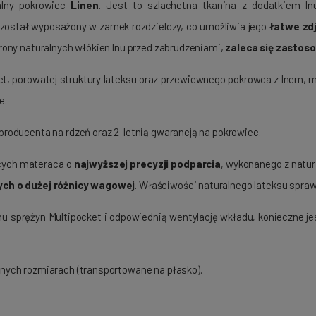
lny pokrowiec
Linen
. Jest to szlachetna tkanina z dodatkiem lnu
c został wyposażony w zamek rozdzielczy, co umożliwia jego
łatwe zdj
ony naturalnych włókien lnu przed zabrudzeniami,
zaleca się zasto
et, porowatej struktury lateksu oraz przewiewnego pokrowca z lnem,
e.
producenta na rdzeń oraz 2-letnią gwarancją na pokrowiec.
ących materaca o
najwyższej precyzji podparcia
, wykonanego z natu
ych o dużej różnicy wagowej
. Właściwości naturalnego lateksu sprawi
sprężyn Multipocket i odpowiednią wentylację wkładu, konieczne jes
jnych rozmiarach (transportowane na płasko).