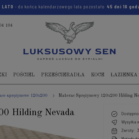
:
LATO
- do końca kalendarzowego lata pozostało
45 dni
16 god
04 104
ZKI
POŚCIEL
PRZEŚCIERADŁA
KOCE
ŁAZIENKA
ace sprężynowe 120x200
Materac Sprężynowy 120x200 Hilding N
00 Hilding Nevada
Dostępno
Wysyłka w
Zwroty:
Metody do