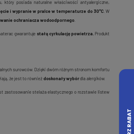
, który posiada naturalne właściwości antyalergiczne,
ęcie i wypranie w pralce w temperaturze do 30°C
. W
sowanie ochraniacza wodoodpornego
.
 materac gwarantuje
stałą cyrkulację powietrza.
Produkt
ralnych surowców. Dzięki dwóm różnym stronom komfortu
ają, że jest to również
doskonały wybór
dla alergików.
t zastosowanie stelaża elastycznego o rozstawie listew