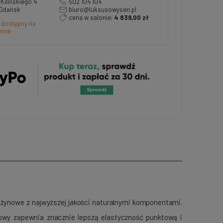
a Kilińskiego 4
502 104 104
 Gdańsk
biuro@luksusowysen.pl
cena w salonie:
4 839,00 zł
 dostępny na
enie
ężynowe z najwyższej jakości naturalnymi komponentami.
owy zapewnia znacznie lepszą elastyczność punktową i