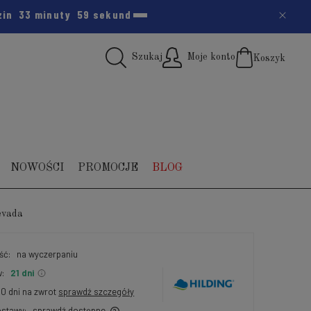
zin
33 minuty
57 sekund
Szukaj
Moje konto
Koszyk
(pus
NOWOŚCI
PROMOCJE
BLOG
evada
ść:
na wyczerpaniu
:
21 dni
30 dni na zwrot
sprawdź szczegóły
stawy:
sprawdź dostępne