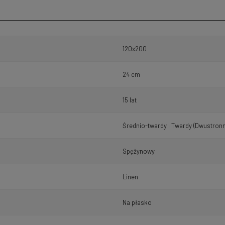
120x200
24 cm
15 lat
Średnio-twardy i Twardy (Dwustronn
Spężynowy
Linen
Na płasko