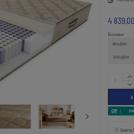
4 839,00
Rozmiar
80x200
160x200
D
Galeria 