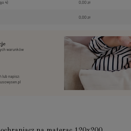
go 4)
0,00 zł
0,00 zł
cje
nych warunków
 lub napisz:
usowysen.pl
ochraniacz na materac 120x200