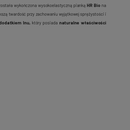
 została wykończona wysokoelastyczną pianką
HR Bio
na
ększą twardość przy zachowaniu wyjątkowej sprężystości i
dodatkiem lnu,
który posiada
naturalne właściwości