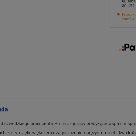
ul. Jan
80-452
Produkt
zamówi
ada
 szwedzkiego producenta Hilding, łączący precyzyjne wsparcie spr
et
, który dzięki większemu zagęszczeniu sprężyn na metr kwadrat