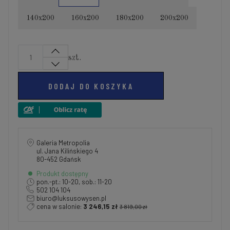
140x200
160x200
180x200
200x200
szt.
DODAJ DO KOSZYKA
Galeria Metropolia
ul. Jana Kilińskiego 4
80-452 Gdańsk
Produkt dostępny
pon.-pt.: 10-20, sob.: 11-20
502 104 104
biuro@luksusowysen.pl
cena w salonie:
3 246,15 zł
3 819,00 zł