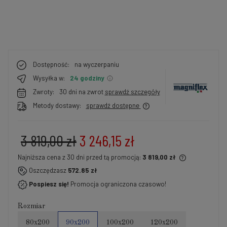
Dostępność:
na wyczerpaniu
Wysyłka w:
24 godziny
Zwroty:
30 dni na zwrot
sprawdź szczegóły
Metody dostawy:
sprawdź dostępne
3 819,00 zł
3 246,15 zł
Najniższa cena z 30 dni przed tą promocją:
3 819,00 zł
Jeżeli produkt jest sprzedawany krócej niż 30 dni,
Oszczędzasz
572.85 zł
wyświetlana jest najniższa cena od momentu, kiedy
Pospiesz się!
Promocja ograniczona czasowo!
produkt pojawił się w sprzedaży.
Rozmiar
80x200
90x200
100x200
120x200