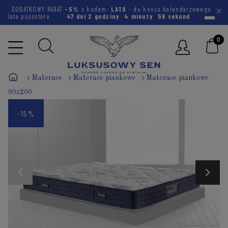
DODATKOWY RABAT
-5%
z kodem:
LATO
- do końca kalendarzowego
lata pozostało
47 dni
2 godziny
4 minuty
55 sekund
Materace
Materace piankowe
Materace piankowe
90x200
-15%