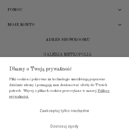
POMOC
MOJE KONTO
ADRES SHOWROOMU
GALERIA METROPOLIA
ul. Jana Kilińskiego 4
Dbamy o Twoją prywatność
80-452 Gdańsk
Pliki cookies i pokrewne im technologie umożliwiają poprawne
tel.: 502 104 104
działanie strony i pomagają nam dostosować ofertę do Twoich
potrzeb. Więcej o plikach cookies przeczytasz w naszej
Polityce
mail: biuro@luksusowysen.pl
prywatności.
Zaakceptuj tylko niezbędne
Dostosuj zgody