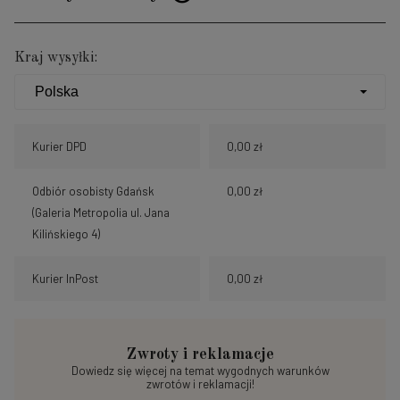
Cena nie zawiera ewentualnych kosztów płatności
Kraj wysyłki:
Kurier DPD
0,00 zł
Odbiór osobisty Gdańsk
0,00 zł
(Galeria Metropolia ul. Jana
Kilińskiego 4)
Kurier InPost
0,00 zł
Zwroty i reklamacje
Dowiedz się więcej na temat wygodnych warunków
zwrotów i reklamacji!