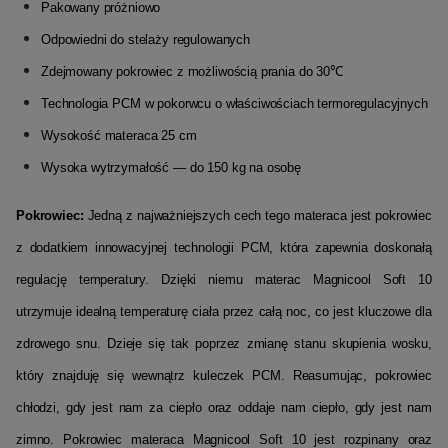
Pakowany próżniowo
Odpowiedni do stelaży regulowanych
Zdejmowany pokrowiec z możliwością prania do 30℃
Technologia
PCM
w
pokorwcu
o właściwościach termoregulacyjnych
Wysokość materaca 25 cm
Wysoka wytrzymałość — do 150 kg na osobę
Pokrowiec:
Jedną z najważniejszych cech tego materaca jest pokrowiec
z dodatkiem innowacyjnej technologii
PCM
, która zapewnia doskonałą
regulację temperatury.
Dzięki niemu materac
Magnicool
Soft 10
utrzymuje idealną temperaturę ciała przez całą noc, co jest kluczowe dla
zdrowego snu.
Dzieje się tak poprzez zmianę stanu skupienia wosku,
który znajduję się wewnątrz kuleczek
PCM
.
Reasumując, pokrowiec
chłodzi, gdy jest nam za ciepło oraz oddaje nam ciepło, gdy jest nam
zimno.
Pokrowiec materaca
Magnicool
Soft 10 jest rozpinany oraz