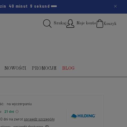
dzin
40 minut
7 sekund
Szukaj
Moje konto
Koszyk
(pus
NOWOŚCI
PROMOCJE
BLOG
ść:
na wyczerpaniu
:
21 dni
30 dni na zwrot
sprawdź szczegóły
stawy:
sprawdź dostępne