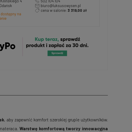
a Kilińskiego 4
502 104 104
 Gdańsk
biuro@luksusowysen.pl
cena w salonie:
3 319,00 zł
 dostępny na
enie
ek
, aby zapewnić komfort szerokiej grupie użytkowników.
 materaca.
Warstwę komfortową tworzy innowacyjna