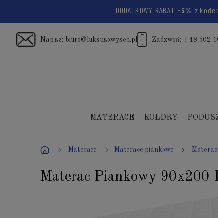
DODATKOWY RABAT
-5%
z kod
Napisz:
biuro@luksusowysen.pl
Zadzwoń:
+48 502 1
MATERACE
KOŁDRY
PODUS
Materace
Materace piankowe
Materac
Materac Piankowy 90x200 H