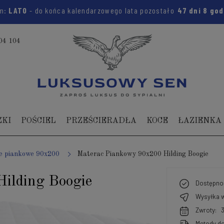
em:
LATO
- do końca kalendarzowego lata pozostało
47 dni
8 go
04 104
ZKI
POŚCIEL
PRZEŚCIERADŁA
KOCE
ŁAZIENKA
e piankowe 90x200
Materac Piankowy 90x200 Hilding Boogie
ilding Boogie
Dostępno
Wysyłka w
Zwroty:
Metody do