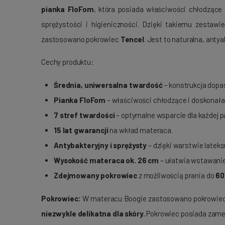
pianka FloFom
, która posiada właściwości chłodzące
sprężystości i higieniczności. Dzięki takiemu zestawi
zastosowano pokrowiec
Tencel
. Jest to naturalna, anty
Cechy produktu:
Średnia, uniwersalna twardość
– konstrukcja dopa
Pianka FloFom
– właściwości chłodzące i doskonała 
7 stref twardości
– optymalne wsparcie dla każdej par
15 lat gwarancji
na wkład materaca.
Antybakteryjny i sprężysty
– dzięki warstwie lateks
Wysokość materaca ok. 26 cm
– ułatwia wstawanie 
Zdejmowany pokrowiec
z możliwością prania do
60
Pokrowiec:
W materacu Boogie zastosowano pokrowie
niezwykle delikatna dla skóry.
Pokrowiec posiada zamek