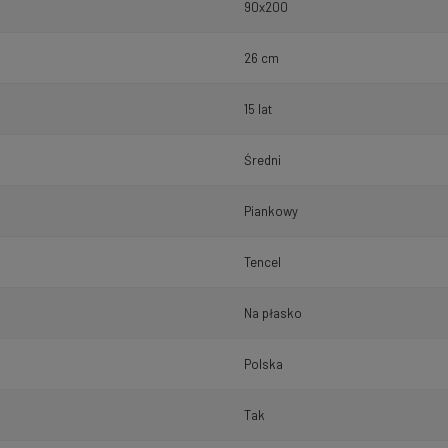
90x200
26 cm
15 lat
Średni
Piankowy
Tencel
Na płasko
Polska
Tak