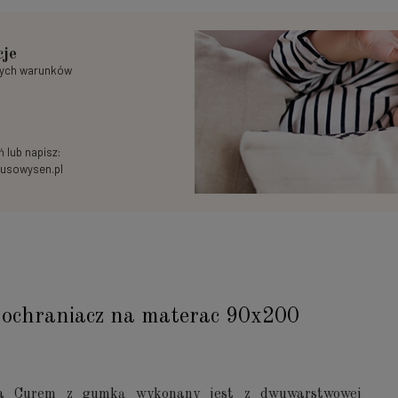
cje
nych warunków
 lub napisz:
usowysen.pl
ochraniacz na materac 90x200
ca Curem z gumką wykonany jest z dwuwarstwowej