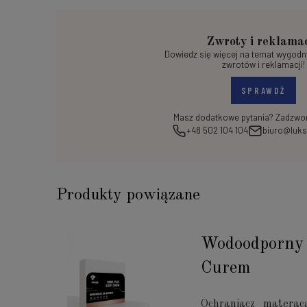
Zwroty i reklama
Dowiedz się więcej na temat wygod
zwrotów i reklamacji!
SPRAWDŹ
Masz dodatkowe pytania? Zadzwoń
+48 502 104 104
biuro@luks
Produkty powiązane
Wodoodporny 
Curem
Ochraniacz matera