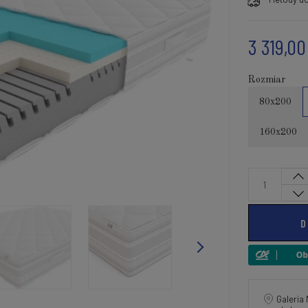
3 319,00
Rozmiar
80x200
160x200
D
Galeria 