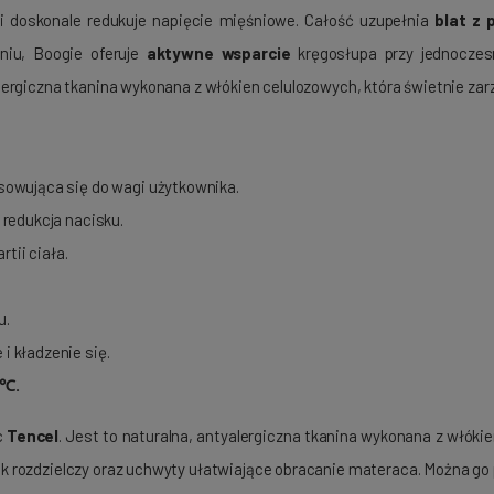
 i doskonale redukuje napięcie mięśniowe. Całość uzupełnia
blat z 
eniu, Boogie oferuje
aktywne wsparcie
kręgosłupa przy jednocze
alergiczna tkanina wykonana z włókien celulozowych, która świetnie zarzą
sowująca się do wagi użytkownika.
redukcja nacisku.
tii ciała.
u.
i kładzenie się.
℃.
c
Tencel
. Jest to naturalna, antyalergiczna tkanina wykonana z włóki
 rozdzielczy oraz uchwyty ułatwiające obracanie materaca. Można go 