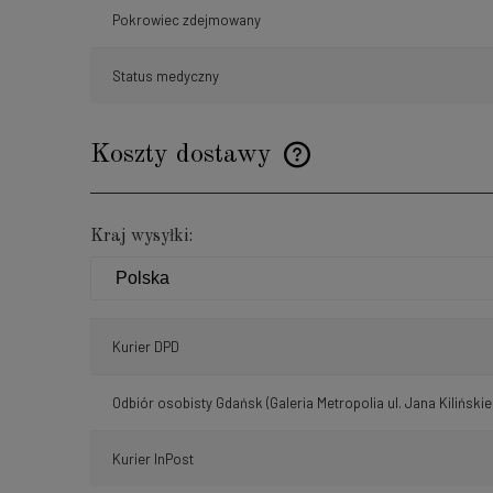
Pokrowiec zdejmowany
Status medyczny
Koszty dostawy
Cena nie zawiera ewentualnyc
Kraj wysyłki:
płatności
Kurier DPD
Odbiór osobisty Gdańsk
(Galeria Metropolia ul. Jana Kilińskie
Kurier InPost