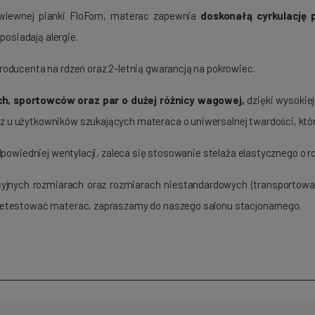
zewiewnej pianki FloFom, materac zapewnia
doskonałą cyrkulację 
posiadają alergie.
oducenta na rdzeń oraz 2-letnią gwarancją na pokrowiec.
h, sportowców oraz par o dużej różnicy wagowej,
dzięki wysokiej
z u użytkowników szukających materaca o uniwersalnej twardości, który 
dpowiedniej wentylacji, zaleca się stosowanie stelaża elastycznego o 
yjnych rozmiarach oraz rozmiarach niestandardowych (transportowa
etestować materac, zapraszamy do naszego salonu stacjonarnego.