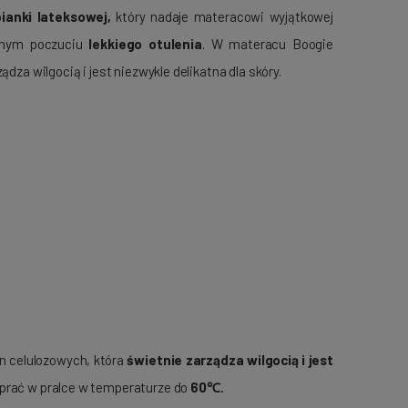
pianki lateksowej,
który nadaje materacowi wyjątkowej
snym poczuciu
lekkiego otulenia
. W materacu Boogie
dza wilgocią i jest niezwykle delikatna dla skóry.
en celulozowych, która
świetnie zarządza wilgocią i jest
prać w pralce w temperaturze do
60℃.