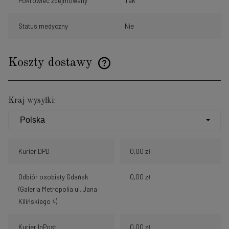
Pokrowiec zdejmowany
Tak
Status medyczny
Nie
Koszty dostawy
Cena nie zawiera ewentualnych kosztów płatności
Kraj wysyłki:
Kurier DPD
0,00 zł
Odbiór osobisty Gdańsk
0,00 zł
(Galeria Metropolia ul. Jana
Kilińskiego 4)
Kurier InPost
0,00 zł