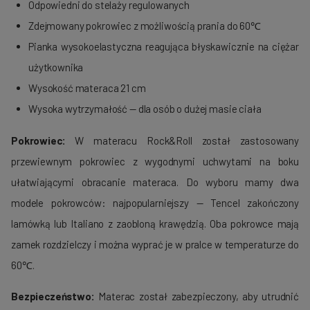
Odpowiedni do stelaży regulowanych
Zdejmowany pokrowiec z możliwością prania do 60℃
Pianka wysokoelastyczna reagująca błyskawicznie na ciężar
użytkownika
Wysokość materaca 21 cm
Wysoka wytrzymałość — dla osób o dużej masie ciała
Pokrowiec:
W materacu
Rock&Roll
został zastosowany
przewiewnym pokrowiec z wygodnymi uchwytami na boku
ułatwiającymi obracanie materaca.
Do wyboru mamy dwa
modele pokrowców: najpopularniejszy —
Tencel
zakończony
lamówką lub
Italiano
z zaobloną krawędzią.
Oba pokrowce mają
zamek rozdzielczy i można wyprać je w pralce w temperaturze do
60℃.
Bezpieczeństwo:
Materac został zabezpieczony, aby utrudnić