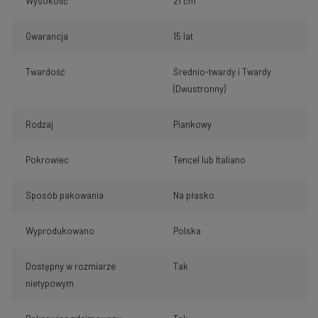
Wysokość
21 cm
Gwarancja
15 lat
Twardość
Średnio-twardy i Twardy
(Dwustronny)
Rodzaj
Piankowy
Pokrowiec
Tencel lub Italiano
Sposób pakowania
Na płasko
Wyprodukowano
Polska
Dostępny w rozmiarze
Tak
nietypowym