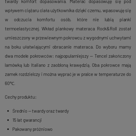
twardy komfort dopasowania.
Materac dopasowuję się pod
wpływem ciężaru ciała użytkownika dzięki czemu, wpasowuję się
w odczucia komfortu osób, które nie lubią pianki
termoelastycznej
.
Wkład piankowy materaca
Rock&Roll
został
umieszczony w przewiewnym pokrowcu z wygodnymi uchwytami
na boku ułatwiającymi obracanie materaca.
Do wyboru mamy
dwa modele pokrowców: najpopularniejszy —
Tencel
zakończony
lamówką lub
Italiano
z zaobloną krawędzią.
Oba pokrowce mają
zamek rozdzielczy i można wyprać je w pralce w temperaturze do
60℃.
Cechy produktu:
Średnio — twardy oraz twardy
15 lat gwarancji
Pakowany próżniowo