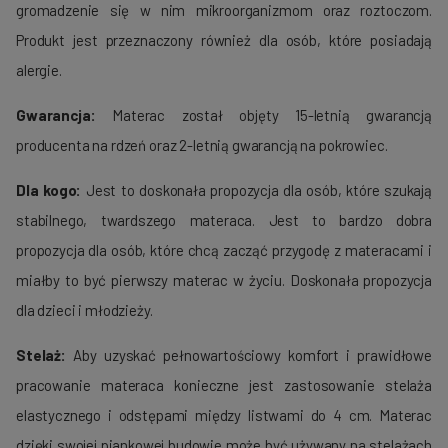
gromadzenie się w nim mikroorganizmom oraz roztoczom.
Produkt jest przeznaczony również dla osób, które posiadają
alergie.
Gwarancja:
Materac został objęty 15-letnią gwarancją
producenta na rdzeń oraz 2-letnią gwarancją na pokrowiec.
Dla kogo:
Jest to doskonała propozycja dla osób, które szukają
stabilnego, twardszego materaca.
Jest to bardzo dobra
propozycja dla osób, które chcą zacząć przygodę z materacami i
miałby to być pierwszy materac w życiu.
Doskonała propozycja
dla dzieci i młodzieży.
Stelaż:
Aby uzyskać pełnowartościowy komfort i prawidłowe
pracowanie materaca konieczne jest zastosowanie stelaża
elastycznego i odstępami między listwami do 4 cm.
Materac
dzięki swojej piankowej budowie może być używany na stelażach