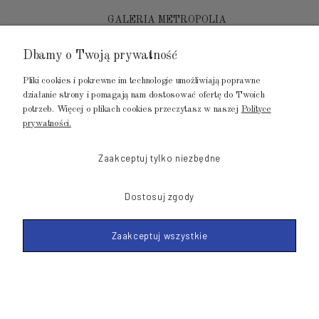
GALERIA METROPOLIA
ul. Jana Kilińskiego 4
Dbamy o Twoją prywatność
80-452 Gdańsk
Pliki cookies i pokrewne im technologie umożliwiają poprawne
tel.: 502 104 104
działanie strony i pomagają nam dostosować ofertę do Twoich
potrzeb. Więcej o plikach cookies przeczytasz w naszej
Polityce
mail: biuro@luksusowysen.pl
prywatności.
Zaakceptuj tylko niezbędne
Dostosuj zgody
© 2011-2026 LuksusowySen.pl
Zaakceptuj wszystkie
Shoper Premium
Made with
by mamezi.pl
POKAŻ PEŁNĄ WERSJĘ STRONY
'