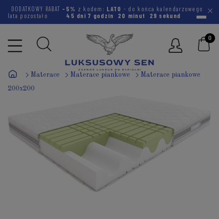
DODATKOWY RABAT
-5%
z kodem:
LATO
- do końca kalendarzowego
lata pozostało
45 dni
7 godzin
20 minut
28 sekund
Materace
Materace piankowe
Materace piankowe
200x200