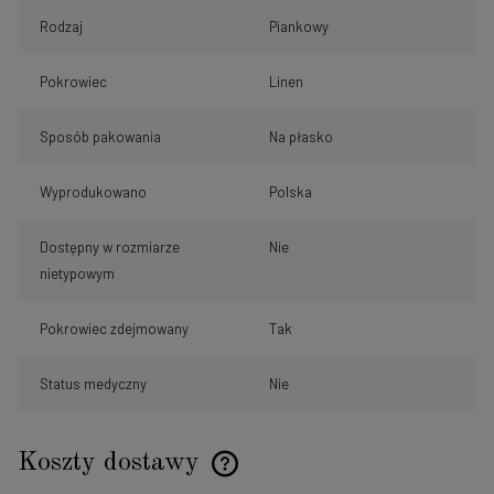
Rodzaj
Piankowy
Pokrowiec
Linen
Sposób pakowania
Na płasko
Wyprodukowano
Polska
Dostępny w rozmiarze
Nie
nietypowym
Pokrowiec zdejmowany
Tak
Status medyczny
Nie
Koszty dostawy
Cena nie zawiera ewentualnych kosztów płatności