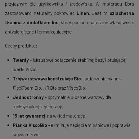
przyjaznym dla użytkownika i środowiska. W materacu Bora
zastosowano naturalny pokrowiec
Linen
. Jest to
szlachetna
tkanina z dodatkiem lnu
, który posiada naturalne właściwości
antyalergiczne i termoregulacyjne.
Cechy produktu:
Twardy
– luksusowe połączenie stabilnej bazy i otulającej
pianki Visco.
Trójwarstwowa konstrukcja Bio
– połączenie pianek
FlexiFoam Bio, HR Bio oraz ViscoBio.
Jednostronny
– optymalnie ułożone warstwy dla
maksymalnej regeneracji.
15 lat gwarancji
na wkład materaca.
Pianka ViscoBio
– eliminuje napięcia mięśniowe i poprawia
krążenie krwi.