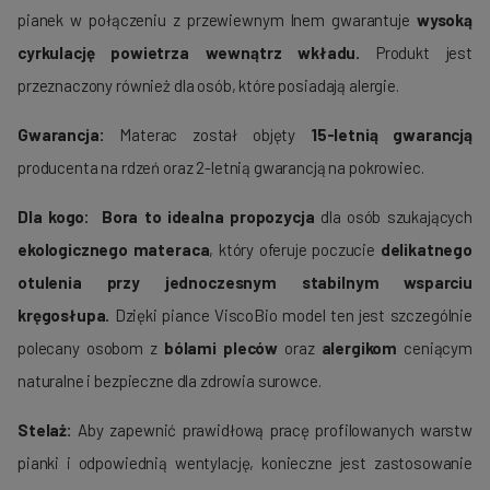
pianek w połączeniu z przewiewnym lnem gwarantuje
wysoką
cyrkulację powietrza wewnątrz wkładu.
Produkt jest
przeznaczony również dla osób, które posiadają alergie.
Gwarancja:
Materac został objęty
15-letnią gwarancją
producenta na rdzeń oraz 2-letnią gwarancją na pokrowiec.
Dla kogo:
Bora to idealna propozycja
dla osób szukających
ekologicznego materaca
, który oferuje poczucie
delikatnego
otulenia przy jednoczesnym stabilnym wsparciu
kręgosłupa.
Dzięki piance ViscoBio model ten jest szczególnie
polecany osobom z
bólami pleców
oraz
alergikom
ceniącym
naturalne i bezpieczne dla zdrowia surowce.
Stelaż:
Aby zapewnić prawidłową pracę profilowanych warstw
pianki i odpowiednią wentylację, konieczne jest zastosowanie