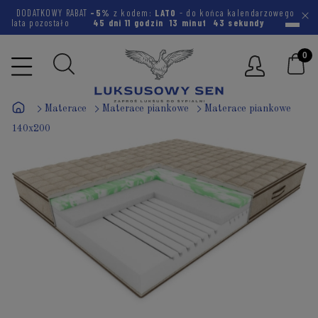
DODATKOWY RABAT
-5%
z kodem:
LATO
- do końca kalendarzowego
lata pozostało
45 dni
11 godzin
13 minut
42 sekundy
Materace
Materace piankowe
Materace piankowe
140x200