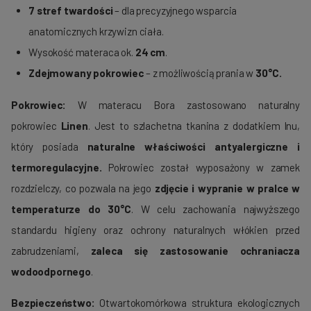
7 stref twardości
– dla precyzyjnego wsparcia
anatomicznych krzywizn ciała.
Wysokość materaca ok.
24 cm
.
Zdejmowany pokrowiec
– z możliwością prania w
30°C.
Pokrowiec:
W materacu Bora zastosowano naturalny
pokrowiec
Linen
. Jest to szlachetna tkanina z dodatkiem lnu,
który posiada
naturalne właściwości antyalergiczne i
termoregulacyjne.
Pokrowiec został wyposażony w zamek
rozdzielczy, co pozwala na jego
zdjęcie i wypranie w pralce w
temperaturze do 30°C
. W celu zachowania najwyższego
standardu higieny oraz ochrony naturalnych włókien przed
zabrudzeniami,
zaleca się zastosowanie ochraniacza
wodoodpornego
.
Bezpieczeństwo:
Otwartokomórkowa struktura ekologicznych