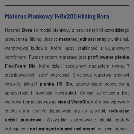
Materac Piankowy 140x200 Hilding Bora
Materac
Bora
to model piankowy z naturalnej linii szwedzkiego
producenta Hilding. Jest to
materac jednostronny
o unikalnej,
warstwowej budowie, która łączy stabilność z wyjątkowym
komfortem. Fundamentem materaca jest
profilowana pianka
FlexiFoam Bio
, która dzięki specjalnym nacięciom tworzy 7
zróżnicowanych stref twardości. Środkową warstwę stanowi
wysokiej jakości
pianka HR Bio
, zapewniająca odpowiednią
sprężystość i trwałość konstrukcji. Całość zwieńczona jest
warstwą termoelastycznej
pianki ViscoBio
, która pod wpływem
ciepła ciała idealnie dopasowuje się do sylwetki,
redukując
uciski punktowe.
Wszystkie zastosowane pianki zostały
wzbogacone
naturalnymi olejami roślinnymi
, co czyni produkt