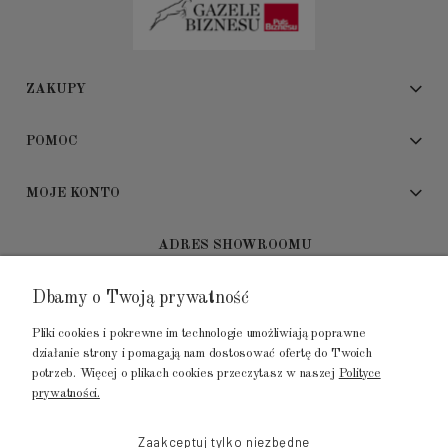
ZAKUPY
POMOC
MOJE KONTO
ADRES SHOWROOMU
Dbamy o Twoją prywatność
GALERIA METROPOLIA
ul. Jana Kilińskiego 4
Pliki cookies i pokrewne im technologie umożliwiają poprawne
80-452 Gdańsk
działanie strony i pomagają nam dostosować ofertę do Twoich
potrzeb. Więcej o plikach cookies przeczytasz w naszej
Polityce
tel.: 502 104 104
prywatności.
mail: biuro@luksusowysen.pl
Zaakceptuj tylko niezbędne