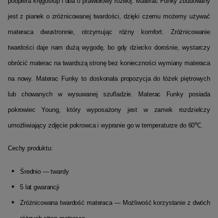
podpiera kręgosłup i dba o prawidłowy rozwój.
Materac Funky zbudowany
jest z pianek o zróżnicowanej twardości, dzięki czemu możemy używać
materaca dwustronnie, otrzymując różny komfort.
Zróżnicowanie
twardości daje nam dużą wygodę, bo gdy dziecko dorośnie, wystarczy
obrócić materac na twardszą stronę bez konieczności wymiany materaca
na nowy.
Materac Funky to doskonała propozycja do łóżek piętrowych
lub chowanych w wysuwanej szufladzie.
Materac Funky posiada
pokrowiec Young, który wyposażony jest w zamek rozdzielczy
umożliwiający zdjęcie pokrowca i wypranie go w temperaturze do 60℃.
Cechy produktu:
Średnio — twardy
5 lat gwarancji
Zróżnicowana twardość materaca — Możliwość korzystanie z dwóch