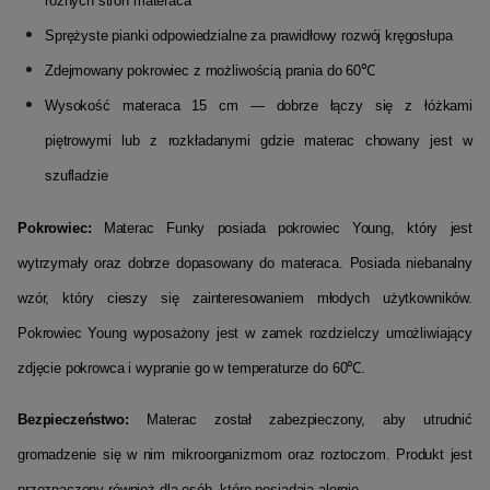
różnych stron materaca
Sprężyste pianki odpowiedzialne za prawidłowy rozwój kręgosłupa
Zdejmowany pokrowiec z możliwością prania do 60℃
Wysokość materaca 15 cm — dobrze łączy się z łóżkami
piętrowymi lub z rozkładanymi gdzie materac chowany jest w
szufladzie
Pokrowiec:
Materac Funky posiada pokrowiec Young, który jest
wytrzymały oraz dobrze dopasowany do materaca. Posiada niebanalny
wzór, który cieszy się zainteresowaniem młodych użytkowników.
Pokrowiec Young wyposażony jest w zamek rozdzielczy umożliwiający
zdjęcie pokrowca i wypranie go w temperaturze do 60℃.
Bezpieczeństwo:
Materac został zabezpieczony, aby utrudnić
gromadzenie się w nim mikroorganizmom oraz roztoczom. Produkt jest
przeznaczony również dla osób, które posiadają alergie.