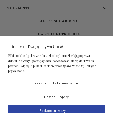
MOJE KONTO
ADRES SHOWROOMU
GALERIA METROPOLIA
ul. Jana Kilińskiego 4
Dbamy o Twoją prywatność
80-452 Gdańsk
Pliki cookies i pokrewne im technologie umożliwiają poprawne
tel.: 502 104 104
działanie strony i pomagają nam dostosować ofertę do Twoich
potrzeb. Więcej o plikach cookies przeczytasz w naszej
Polityce
mail: biuro@luksusowysen.pl
prywatności.
Zaakceptuj tylko niezbędne
Dostosuj zgody
© 2011-2026 LuksusowySen.pl
Zaakceptuj wszystkie