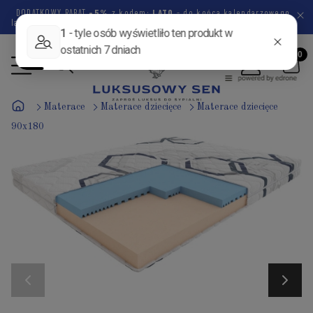
DODATKOWY RABAT
-5%
z kodem:
LATO
- do końca kalendarzowego
lata pozostało
44 dni
8 godzin
44 minuty
9 sekund
Materace
Materace dziecięce
Materace dziecięce
90x180