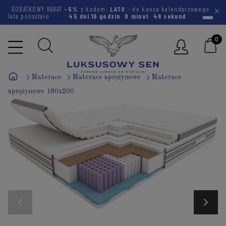
DODATKOWY RABAT
-5%
z kodem:
LATO
- do końca kalendarzowego
lata pozostało
45 dni
16 godzin
0 minut
45 sekund
Materace
Materace sprężynowe
Materace
sprężynowe 180x200