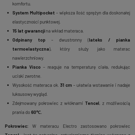
komfortu.
System Multipocket
– większa ilość sprężyn dla doskonałej
elastyczności punktowej.
15 lat gwarancji
na wkład materaca.
Odpinany top
– dwustronny (
lateks / pianka
termoelastyczna
), który służy jako materac
nawierzchniowy.
Pianka Visco
– reaguje na temperaturę ciała, redukując
uciski zwrotne.
Wysokość materaca ok.
31 cm
– ułatwia wstawanie i nadaje
luksusowy wygląd.
Zdejmowany pokrowiec z włóknami
Tencel
, z możliwością
prania do
60℃.
Pokrowiec:
W materacu Electro zastosowano pokrowiec