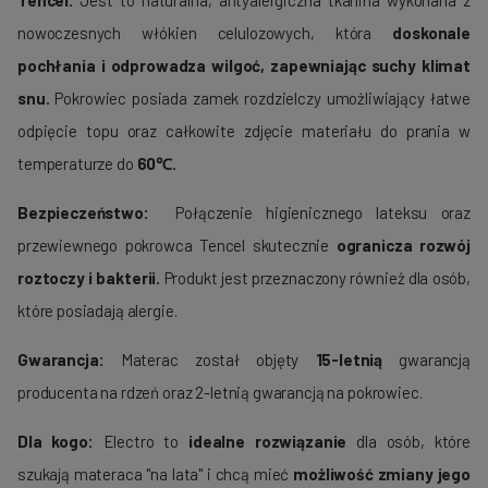
Tencel.
Jest to naturalna, antyalergiczna tkanina wykonana z
nowoczesnych włókien celulozowych, która
doskonale
pochłania i odprowadza wilgoć, zapewniając suchy klimat
snu.
Pokrowiec posiada zamek rozdzielczy umożliwiający łatwe
odpięcie topu oraz całkowite zdjęcie materiału do prania w
temperaturze do
60℃.
Bezpieczeństwo:
Połączenie higienicznego lateksu oraz
przewiewnego pokrowca Tencel skutecznie
ogranicza rozwój
roztoczy i bakterii.
Produkt jest przeznaczony również dla osób,
które posiadają alergie.
Gwarancja:
Materac został objęty
15-letnią
gwarancją
producenta na rdzeń oraz 2-letnią gwarancją na pokrowiec.
Dla kogo:
Electro to
idealne rozwiązanie
dla osób, które
szukają materaca "na lata" i chcą mieć
możliwość zmiany jego