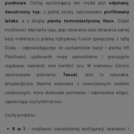
punktowe.
Cechą wyróżniającą ten model jest
odpinany,
dwustronny top
: z jednej strony zastosowano
profilowany
lateks
, a z drugiej
piankę termoelastyczną Visco.
Dzięki
możliwości odpinania topu, jego obracania oraz obracania samej
bazy materaca (z pianką hybrydową Fusion (połączoną z taflą
Sizalu - odpowiadającego za usztywnienie bazy) i pianką HR
Flexifoam), użytkownik może samodzielnie i precyzyjnie
regulować twardość oraz komfort snu. W materacu Electro
zastosowano pokrowiec
Tencel.
Jest to naturalna,
antyalergiczna tkanina wykonana z nowoczesnych włókien
celulozowych, która doskonale pochłania i odprowadza wilgoć,
zapewniając suchy klimat snu.
Cechy produktu:
6 w 1
– możliwość samodzielnej konfiguracji twardości i