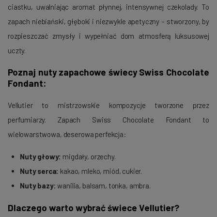
ciastku, uwalniając aromat płynnej, intensywnej czekolady. To
zapach niebiański, głęboki i niezwykle apetyczny – stworzony, by
rozpieszczać zmysły i wypełniać dom atmosferą luksusowej
uczty.
Poznaj nuty zapachowe świecy Swiss Chocolate
Fondant:
Vellutier to mistrzowskie kompozycje tworzone przez
perfumiarzy. Zapach Swiss Chocolate Fondant to
wielowarstwowa, deserowa perfekcja:
Nuty głowy:
migdały, orzechy.
Nuty serca:
kakao, mleko, miód, cukier.
Nuty bazy:
wanilia, balsam, tonka, ambra.
Dlaczego warto wybrać świece Vellutier?