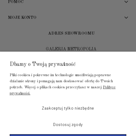
POMOC
MOJE KONTO
ADRES SHOWROOMU
GALERIA METROPOLIA
ul. Jana Kilińskiego 4
Dbamy o Twoją prywatność
80-452 Gdańsk
Pliki cookies i pokrewne im technologie umożliwiają poprawne
tel.: 502 104 104
działanie strony i pomagają nam dostosować ofertę do Twoich
potrzeb. Więcej o plikach cookies przeczytasz w naszej
Polityce
mail: biuro@luksusowysen.pl
prywatności.
Zaakceptuj tylko niezbędne
Dostosuj zgody
© 2011-2026 LuksusowySen.pl