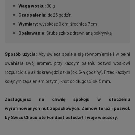
Waga wosku:
90 g
Czas palenia:
do 25 godzin
Wymiary:
wysokość 9 cm, średnica 7 cm
Opakowanie:
Grube szkło z drewnianą pokrywką
Sposób użycia:
Aby świeca spalała się równomiernie i w pełni
uwalniała swój aromat, przy każdym paleniu pozwól woskowi
rozpuścić się aż do krawędzi szkła (ok. 3-4 godziny). Przed każdym
kolejnym zapaleniem przytnij knot do długości ok. 5 mm.
Zasługujesz na chwilę spokoju w otoczeniu
wyrafinowanych nut zapachowych. Zamów teraz i pozwól,
by Swiss Chocolate Fondant osłodził Twoje wieczory.