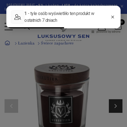
DODATKOWY RABAT
-5%
z kodem:
LATO
- do końca kalendarzowego
lata pozostało
47 dni
16 godzin
40 minut
2 sekundy
Łazienka
Świece zapachowe