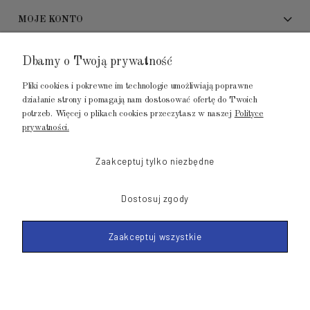
MOJE KONTO
ADRES SHOWROOMU
Dbamy o Twoją prywatność
Pliki cookies i pokrewne im technologie umożliwiają poprawne
GALERIA METROPOLIA
działanie strony i pomagają nam dostosować ofertę do Twoich
ul. Jana Kilińskiego 4
potrzeb. Więcej o plikach cookies przeczytasz w naszej
Polityce
prywatności.
80-452 Gdańsk
tel.: 502 104 104
Zaakceptuj tylko niezbędne
mail: biuro@luksusowysen.pl
Dostosuj zgody
Zaakceptuj wszystkie
© 2011-2026 LuksusowySen.pl
Shoper Premium
Made with
by mamezi.pl