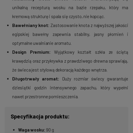
unikalną recepturą wosku na bazie rzepaku, który ma
kremową strukturę i spala się czysto, nie kopcąc.
Bawełniany knot:
Zastosowanie knota z najwyższej jakości
egipskiej bawełny zapewnia stabilny, jasny płomień i
optymalne uwalnianie aromatu.
Design Premium:
Wyjątkowy kształt szkła ze ściętą
krawędzią oraz przykrywka z prawdziwego drewna sprawiają,
że świeca jest stylową dekoracją każdego wnętrza.
Długotrwały aromat:
Duży rozmiar świecy gwarantuje
dziesiątki godzin intensywnego zapachu, który wypełni
nawet przestronne pomieszczenia.
Specyfikacja produktu:
Waga wosku:
90 g