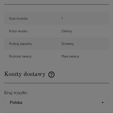
Ilość knotów
1
Kolor wosku
Zielony
Rodzaj zapachu
Drzewny
Rozmiar świecy
Mała świeca
Koszty dostawy
Cena nie zawiera ewentualnych kosztów płatności
Kraj wysyłki: