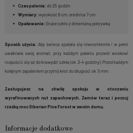
Czas palenia:
do 25 godzin
Wymiary:
wysokość 9 cm, średnica 7 cm
Opakowanie:
Grube szkło z drewnianą pokrywką
Sposób użycia:
Aby świeca spalała się równomiernie i w pełni
uwalniała swój aromat, przy każdym paleniu pozwól woskowi
rozpuścić się aż do krawędzi szkła (ok. 3-4 godziny). Przed każdym
kolejnym zapaleniem przytnij knot do długości ok. 5 mm.
Zasługujesz na chwilę spokoju w otoczeniu
wyrafinowanych nut zapachowych. Zamów teraz i poczuj
rześką moc Siberian Pine Forest w swoim domu.
Informacje dodatkowe