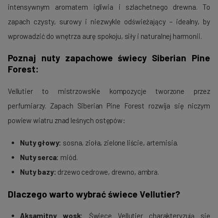
intensywnym aromatem igliwia i szlachetnego drewna. To
zapach czysty, surowy i niezwykle odświeżający – idealny, by
wprowadzić do wnętrza aurę spokoju, siły i naturalnej harmonii.
Poznaj nuty zapachowe świecy Siberian Pine
Forest:
Vellutier to mistrzowskie kompozycje tworzone przez
perfumiarzy. Zapach Siberian Pine Forest rozwija się niczym
powiew wiatru znad leśnych ostępów:
Nuty głowy:
sosna, zioła, zielone liście, artemisia.
Nuty serca:
miód.
Nuty bazy:
drzewo cedrowe, drewno, ambra.
Dlaczego warto wybrać świece Vellutier?
Aksamitny wosk:
Świece Vellutier charakteryzują się