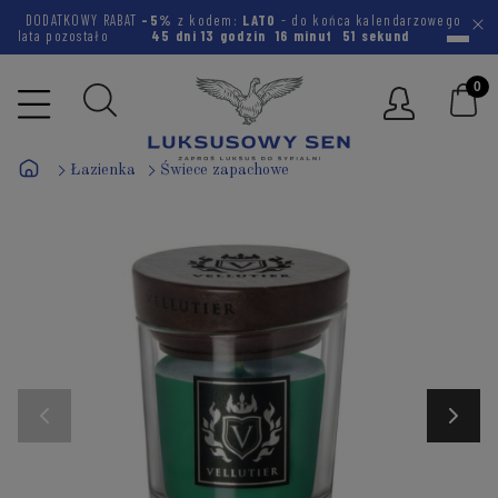
DODATKOWY RABAT
-5%
z kodem:
LATO
- do końca kalendarzowego
lata pozostało
45 dni
13 godzin
16 minut
50 sekund
Łazienka
Świece zapachowe