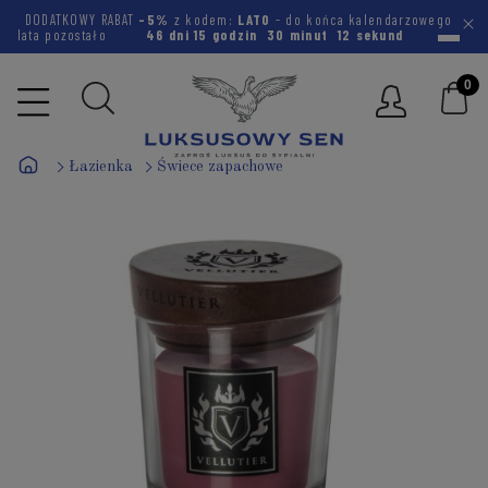
DODATKOWY RABAT
-5%
z kodem:
LATO
- do końca kalendarzowego
lata pozostało
46 dni
15 godzin
30 minut
11 sekund
Łazienka
Świece zapachowe