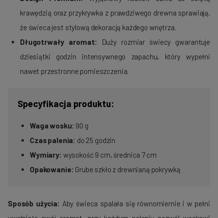
krawędzią oraz przykrywka z prawdziwego drewna sprawiają,
że świeca jest stylową dekoracją każdego wnętrza.
Długotrwały aromat:
Duży rozmiar świecy gwarantuje
dziesiątki godzin intensywnego zapachu, który wypełni
nawet przestronne pomieszczenia.
Specyfikacja produktu:
Waga wosku:
90 g
Czas palenia:
do 25 godzin
Wymiary:
wysokość 9 cm, średnica 7 cm
Opakowanie:
Grube szkło z drewnianą pokrywką
Sposób użycia:
Aby świeca spalała się równomiernie i w pełni
uwalniała swój aromat, przy każdym paleniu pozwól woskowi