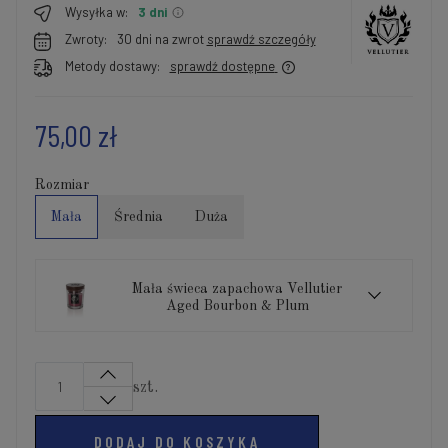
Wysyłka w:
3 dni
Zwroty:
30 dni na zwrot
sprawdź szczegóły
Metody dostawy:
sprawdź dostępne
75,00 zł
Rozmiar
Mała
Średnia
Duża
Mała świeca zapachowa Vellutier
Aged Bourbon & Plum
szt.
DODAJ DO KOSZYKA