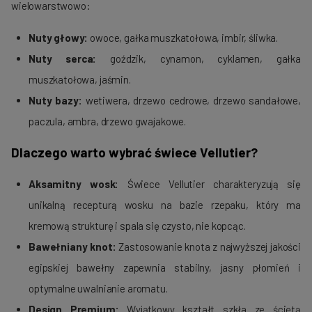
wielowarstwowo:
Nuty głowy:
owoce, gałka muszkatołowa, imbir, śliwka.
Nuty serca:
goździk, cynamon, cyklamen, gałka
muszkatołowa, jaśmin.
Nuty bazy:
wetiwera, drzewo cedrowe, drzewo sandałowe,
paczula, ambra, drzewo gwajakowe.
Dlaczego warto wybrać świece Vellutier?
Aksamitny wosk:
Świece Vellutier charakteryzują się
unikalną recepturą wosku na bazie rzepaku, który ma
kremową strukturę i spala się czysto, nie kopcąc.
Bawełniany knot:
Zastosowanie knota z najwyższej jakości
egipskiej bawełny zapewnia stabilny, jasny płomień i
optymalne uwalnianie aromatu.
Design Premium:
Wyjątkowy kształt szkła ze ściętą