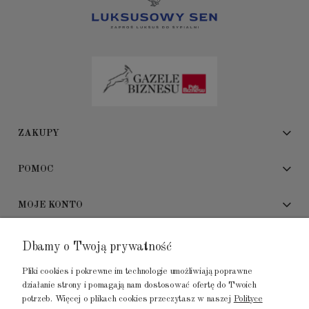
ZAKUPY
POMOC
MOJE KONTO
ADRES SHOWROOMU
Dbamy o Twoją prywatność
Pliki cookies i pokrewne im technologie umożliwiają poprawne
GALERIA METROPOLIA
działanie strony i pomagają nam dostosować ofertę do Twoich
ul. Jana Kilińskiego 4
potrzeb. Więcej o plikach cookies przeczytasz w naszej
Polityce