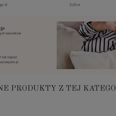
go 4)
0,00 zł
cje
nych warunków
 lub napisz:
usowysen.pl
NE PRODUKTY Z TEJ KATEGO