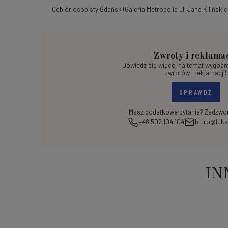
Odbiór osobisty Gdańsk
(Galeria Metropolia ul. Jana Kilińskie
Zwroty i reklama
Dowiedz się więcej na temat wygod
zwrotów i reklamacji!
SPRAWDŹ
Masz dodatkowe pytania? Zadzwoń
+48 502 104 104
biuro@luks
IN