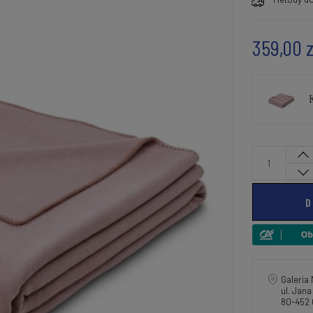
359,00 z
D
Galeria 
ul. Jan
80-452