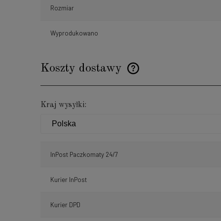
Rozmiar
Wyprodukowano
Koszty dostawy
Cena nie zawiera ewentualnyc
Kraj wysyłki:
płatności
InPost Paczkomaty 24/7
Kurier InPost
Kurier DPD