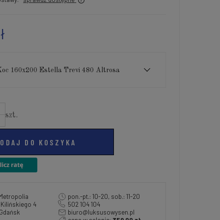
ł
Koc 160x200 Estella Trevi 480 Altrosa
szt.
ODAJ DO KOSZYKA
Metropolia
pon.-pt.: 10-20, sob.: 11-20
a Kilińskiego 4
502 104 104
 Gdańsk
biuro@luksusowysen.pl