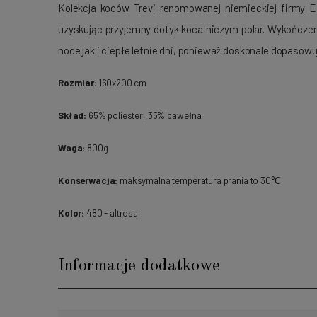
Kolekcja koców Trevi renomowanej niemieckiej firmy 
uzyskując przyjemny dotyk koca niczym polar. Wykończen
noce jak i ciepłe letnie dni, ponieważ doskonale dopasow
Rozmiar:
160x200 cm
Skład:
65% poliester, 35% bawełna
Waga:
800g
Konserwacja:
maksymalna temperatura prania to 30℃
Kolor:
480 - altrosa
Informacje dodatkowe