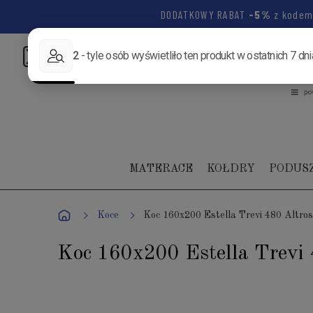
DODATKOWY RABAT
-5%
z kode
Napisz:
biuro@luksusowysen.pl
Zadzwoń:
+48 502 1
MATERACE
KOŁDRY
PODUS
Koce
Koc 160x200 Estella Trevi 480 Altro
Koc 160x200 Estella Trevi 