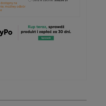
cena w salonie:
359,00 zł
 dostępny na
ie, możliwy odbiór
ie