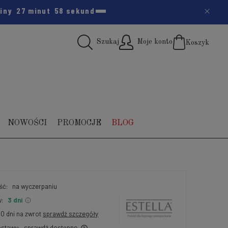
ziny
27 minut
57 sekund
Szukaj
Moje konto
Koszyk
(pus
NOWOŚCI
PROMOCJE
BLOG
ść:
na wyczerpaniu
:
3 dni
30 dni na zwrot
sprawdź szczegóły
stawy:
sprawdź dostępne