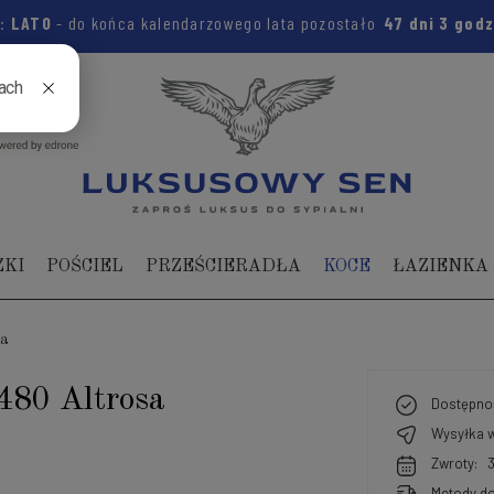
m:
LATO
- do końca kalendarzowego lata pozostało
47 dni
3 god
04 104
ZKI
POŚCIEL
PRZEŚCIERADŁA
KOCE
ŁAZIENKA
sa
480 Altrosa
Dostępno
Wysyłka w
Zwroty:
Metody do