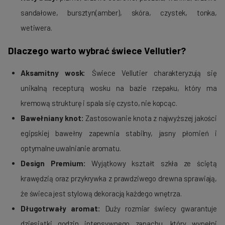
sandałowe, bursztyn(amber), skóra, czystek, tonka,
wetiwera.
Dlaczego warto wybrać świece Vellutier?
Aksamitny wosk:
Świece Vellutier charakteryzują się
unikalną recepturą wosku na bazie rzepaku, który ma
kremową strukturę i spala się czysto, nie kopcąc.
Bawełniany knot:
Zastosowanie knota z najwyższej jakości
egipskiej bawełny zapewnia stabilny, jasny płomień i
optymalne uwalnianie aromatu.
Design Premium:
Wyjątkowy kształt szkła ze ściętą
krawędzią oraz przykrywka z prawdziwego drewna sprawiają,
że świeca jest stylową dekoracją każdego wnętrza.
Długotrwały aromat:
Duży rozmiar świecy gwarantuje
dziesiątki godzin intensywnego zapachu, który wypełni