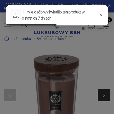
DODATKOWY RABAT
-5%
z kodem:
LATO
- do końca kalendarzowego
lata pozostało
45 dni
20 godzin
12 minut
56 sekund
Łazienka
Świece zapachowe