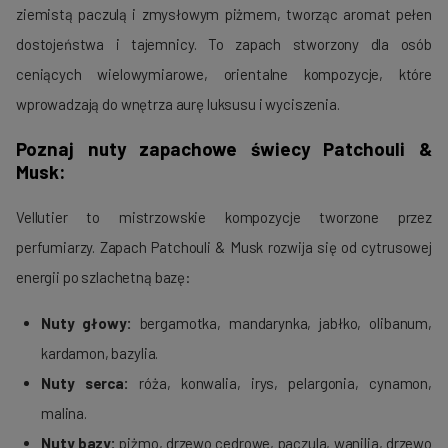
ziemistą paczulą i zmysłowym piżmem, tworząc aromat pełen
dostojeństwa i tajemnicy. To zapach stworzony dla osób
ceniących wielowymiarowe, orientalne kompozycje, które
wprowadzają do wnętrza aurę luksusu i wyciszenia.
Poznaj nuty zapachowe świecy Patchouli &
Musk:
Vellutier to mistrzowskie kompozycje tworzone przez
perfumiarzy. Zapach Patchouli & Musk rozwija się od cytrusowej
energii po szlachetną bazę:
Nuty głowy:
bergamotka, mandarynka, jabłko, olibanum,
kardamon, bazylia.
Nuty serca:
róża, konwalia, irys, pelargonia, cynamon,
malina.
Nuty bazy:
piżmo, drzewo cedrowe, paczula, wanilia, drzewo