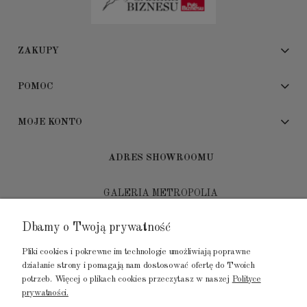
ZAKUPY
POMOC
MOJE KONTO
ADRES SHOWROOMU
GALERIA METROPOLIA
ul. Jana Kilińskiego 4
Dbamy o Twoją prywatność
80-452 Gdańsk
Pliki cookies i pokrewne im technologie umożliwiają poprawne
tel.: 502 104 104
działanie strony i pomagają nam dostosować ofertę do Twoich
potrzeb. Więcej o plikach cookies przeczytasz w naszej
Polityce
mail: biuro@luksusowysen.pl
prywatności.