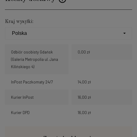
Cena nie zawiera ewentualnych kosztów płatności
Kraj wysyłki:
Odbiór osobisty Gdańsk
0,00 zł
(Galeria Metropolia ul. Jana
Kilińskiego 4)
InPost Paczkomaty 24/7
14,00 zł
Kurier InPost
16,00 zł
Kurier DPD
16,00 zł