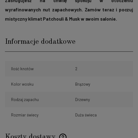
Zasługujesz na chwilę spokoju w otoczeniu
wyrafinowanych nut zapachowych. Zamów teraz i poczuj
mistyczny klimat Patchouli & Musk w swoim salonie.
Informacje dodatkowe
Ilość knotów
2
Kolor wosku
Brązowy
Rodzaj zapachu
Drzewny
Rozmiar świecy
Duża świeca
Koszty dostawy