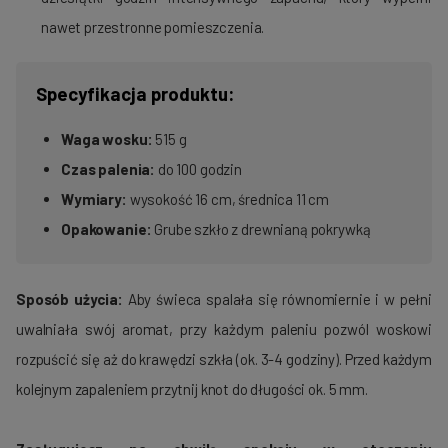
nawet przestronne pomieszczenia.
Specyfikacja produktu:
Waga wosku:
515 g
Czas palenia:
do 100 godzin
Wymiary:
wysokość 16 cm, średnica 11 cm
Opakowanie:
Grube szkło z drewnianą pokrywką
Sposób użycia:
Aby świeca spalała się równomiernie i w pełni
uwalniała swój aromat, przy każdym paleniu pozwól woskowi
rozpuścić się aż do krawędzi szkła (ok. 3-4 godziny). Przed każdym
kolejnym zapaleniem przytnij knot do długości ok. 5 mm.