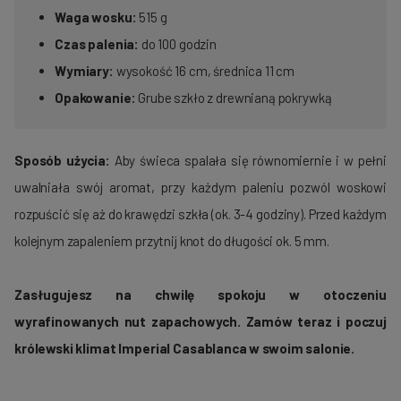
Waga wosku:
515 g
Czas palenia:
do 100 godzin
Wymiary:
wysokość 16 cm, średnica 11 cm
Opakowanie:
Grube szkło z drewnianą pokrywką
Sposób użycia:
Aby świeca spalała się równomiernie i w pełni
uwalniała swój aromat, przy każdym paleniu pozwól woskowi
rozpuścić się aż do krawędzi szkła (ok. 3-4 godziny). Przed każdym
kolejnym zapaleniem przytnij knot do długości ok. 5 mm.
Zasługujesz na chwilę spokoju w otoczeniu
wyrafinowanych nut zapachowych. Zamów teraz i poczuj
królewski klimat Imperial Casablanca w swoim salonie.