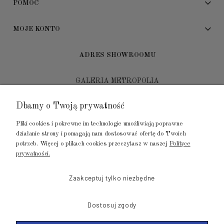
POMOC
MOJE KONTO
ADRES SHOWROOMU
GALERIA METROPOLIA
ul. Jana Kilińskiego 4
Dbamy o Twoją prywatność
80-452 Gdańsk
Pliki cookies i pokrewne im technologie umożliwiają poprawne
tel.: 502 104 104
działanie strony i pomagają nam dostosować ofertę do Twoich
potrzeb. Więcej o plikach cookies przeczytasz w naszej
Polityce
mail: biuro@luksusowysen.pl
prywatności.
Zaakceptuj tylko niezbędne
Dostosuj zgody
© 2011-2026 LuksusowySen.pl