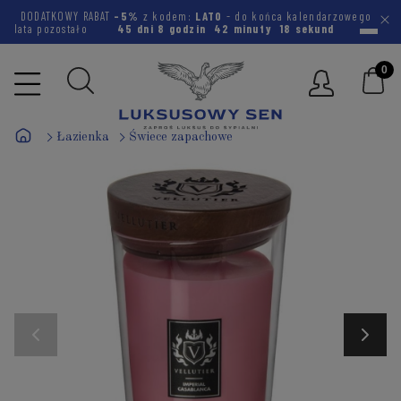
DODATKOWY RABAT
-5%
z kodem:
LATO
- do końca kalendarzowego
lata pozostało
45 dni
8 godzin
42 minuty
17 sekund
Łazienka
Świece zapachowe