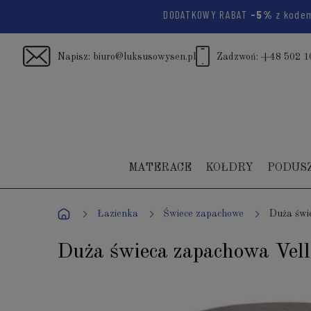
DODATKOWY RABAT
-5%
z kode
Napisz:
biuro@luksusowysen.pl
Zadzwoń:
+48 502 1
MATERACE
KOŁDRY
PODUS
Łazienka
Świece zapachowe
Duża świe
Duża świeca zapachowa Vellu