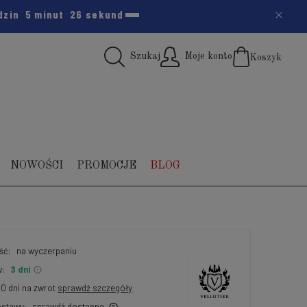
dzin
5 minut
25 sekund
Szukaj
Moje konto
Koszyk
(pus
NOWOŚCI
PROMOCJE
BLOG
ść:
na wyczerpaniu
:
3 dni
30 dni na zwrot
sprawdź szczegóły
stawy:
sprawdź dostępne