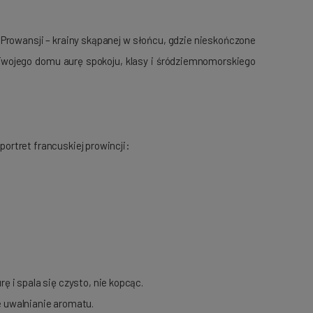
 Prowansji – krainy skąpanej w słońcu, gdzie nieskończone
 Twojego domu aurę spokoju, klasy i śródziemnomorskiego
ortret francuskiej prowincji:
ę i spala się czysto, nie kopcąc.
e uwalnianie aromatu.