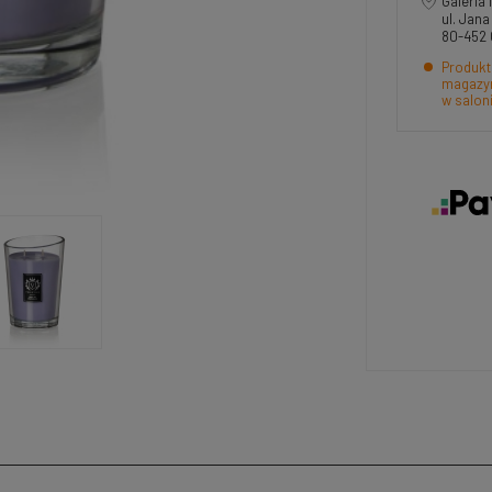
Galeria 
ul. Jan
80-452
Produkt
magazyn
w salon