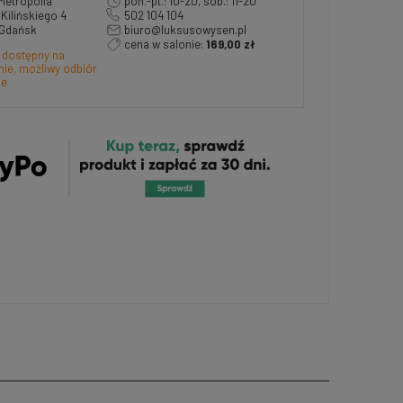
Metropolia
pon.-pt.: 10-20, sob.: 11-20
a Kilińskiego 4
502 104 104
 Gdańsk
biuro@luksusowysen.pl
cena w salonie:
169,00 zł
 dostępny na
ie, możliwy odbiór
ie