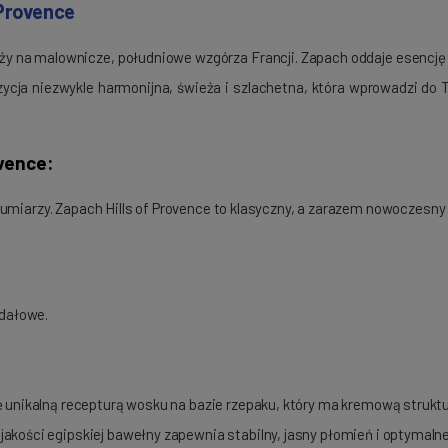
 Provence
róży na malownicze, południowe wzgórza Francji. Zapach oddaje esencję
ozycja niezwykle harmonijna, świeża i szlachetna, która wprowadzi do
ovence:
umiarzy. Zapach Hills of Provence to klasyczny, a zarazem nowoczesny p
ndałowe.
ę unikalną recepturą wosku na bazie rzepaku, który ma kremową struktur
akości egipskiej bawełny zapewnia stabilny, jasny płomień i optymaln