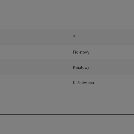
2
Fioletowy
Kwiatowy
Duża świeca
h kosztów