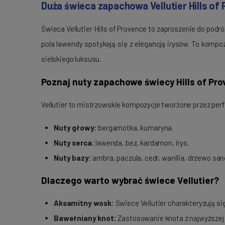
Duża świeca zapachowa Vellutier Hills of
Świeca Vellutier Hills of Provence to zaproszenie do pod
pola lawendy spotykają się z elegancją irysów. To komp
sielskiego luksusu.
Poznaj nuty zapachowe świecy Hills of Pr
Vellutier to mistrzowskie kompozycje tworzone przez perf
Nuty głowy:
bergamotka, kumaryna.
Nuty serca:
lawenda, bez, kardamon, irys.
Nuty bazy:
ambra, paczula, cedr, wanilia, drzewo sa
Dlaczego warto wybrać świece Vellutier?
Aksamitny wosk:
Świece Vellutier charakteryzują si
Bawełniany knot:
Zastosowanie knota z najwyższej j