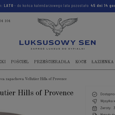
m:
LATO
- do końca kalendarzowego lata pozostało
45 dni
14 go
04 104
ZKI
POŚCIEL
PRZEŚCIERADŁA
KOCE
ŁAZIENKA
ca zapachowa Vellutier Hills of Provence
tier Hills of Provence
Dostępno
Wysyłka w
Zwroty:
Metody do