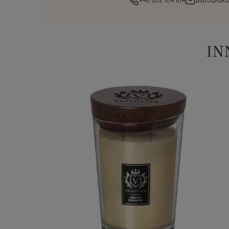
+48 502 104 104
biuro@luks
IN