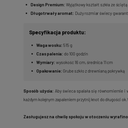
Design Premium:
Wyjątkowy kształt szkła ze ściętą
Długotrwały aromat:
Duży rozmiar świecy gwarantu
Specyfikacja produktu:
Waga wosku:
515 g
Czas palenia:
do 100 godzin
Wymiary:
wysokość 16 cm, średnica 11 cm
Opakowanie:
Grube szkło z drewnianą pokrywką
Sposób użycia:
Aby świeca spalała się równomiernie i w
każdym kolejnym zapaleniem przytnij knot do długości ok.
Zasługujesz na chwilę spokoju w otoczeniu wyrafin