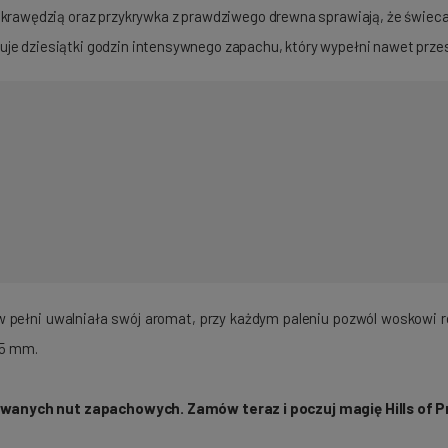
 krawędzią oraz przykrywka z prawdziwego drewna sprawiają, że świeca
je dziesiątki godzin intensywnego zapachu, który wypełni nawet prz
 pełni uwalniała swój aromat, przy każdym paleniu pozwól woskowi roz
 5 mm.
owanych nut zapachowych. Zamów teraz i poczuj magię Hills of 