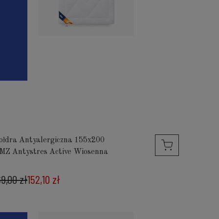
ołdra Antyalergiczna 155x200
MZ Antystres Active Wiosenna
69,00 zł
152,10 zł