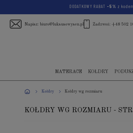
DODATKOWY RABAT
-5%
z kode
Napisz:
biuro@luksusowysen.pl
Zadzwoń:
+48 502 1
MATERACE
KOŁDRY
PODUS
Kołdry
Kołdry wg rozmiaru
KOŁDRY WG ROZMIARU - STR