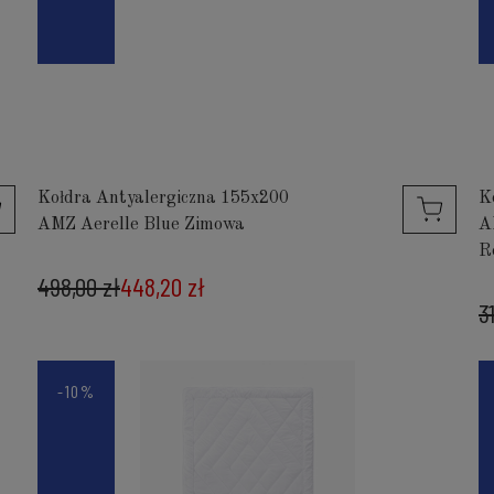
Kołdra Antyalergiczna 155x200
K
AMZ Aerelle Blue Zimowa
A
R
498,00 zł
448,20 zł
3
-10%