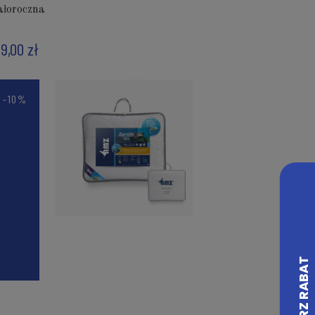
ałoroczna
19,00 zł
-10%