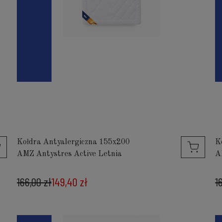
Kołdra Antyalergiczna 155x200
K
AMZ Antystres Active Letnia
A
166,00 zł
149,40 zł
1