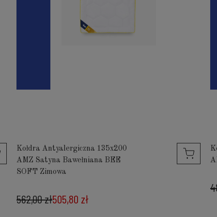
Kołdra Antyalergiczna 135x200
K
AMZ Satyna Bawełniana BEE
A
SOFT Zimowa
4
562,00 zł
505,80 zł