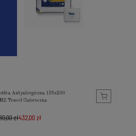
ołdra Antyalergiczna 135x200
MZ Tencel Całoroczna
80,00 zł
432,00 zł