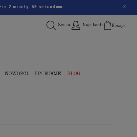
zin
2 minuty
55 sekund
Szukaj
Moje konto
Koszyk
(pus
NOWOŚCI
PROMOCJE
BLOG