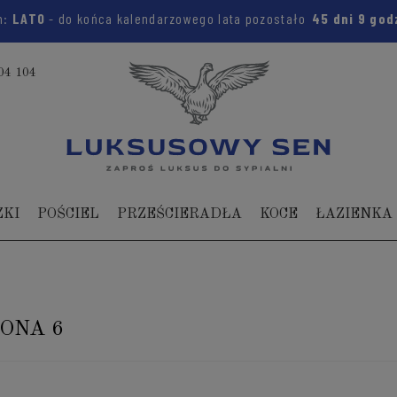
m:
LATO
- do końca kalendarzowego lata pozostało
45 dni
9 god
04 104
ZKI
POŚCIEL
PRZEŚCIERADŁA
KOCE
ŁAZIENKA
ONA 6