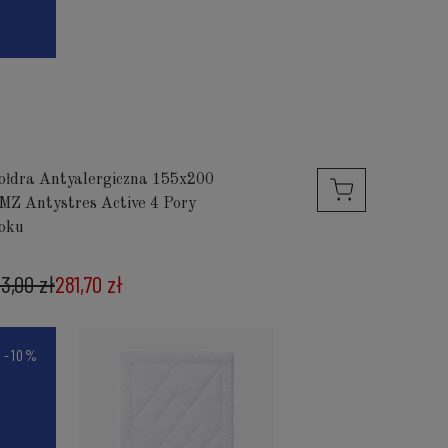
ołdra Antyalergiczna 155x200
MZ Antystres Active 4 Pory
oku
13,00 zł
281,70 zł
-10%