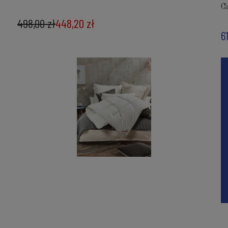
C
498,00 zł
448,20 zł
6