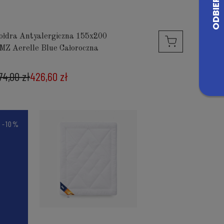
ołdra Antyalergiczna 155x200
MZ Aerelle Blue Całoroczna
74,00 zł
426,60 zł
-10%