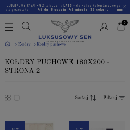
DODATKOWY RABAT
-5%
z kodem:
LATO
- do końca kalendarzowego
lata pozostało
45 dni
6 godzin
42 minuty
36 sekund
Kołdry
Kołdry puchowe
KOŁDRY PUCHOWE 180X200 -
STRONA 2
Sortuj
Filtruj
-10%
-10%