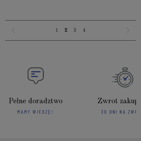
1
2
3
4
Pełne doradztwo
Zwrot zakup
MAMY WIEDZĘ!
30 DNI NA ZWR