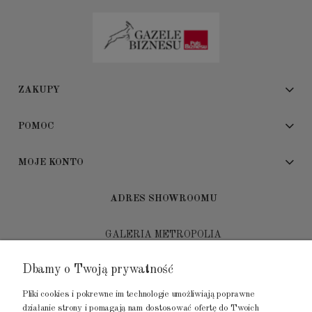
ZAKUPY
POMOC
MOJE KONTO
ADRES SHOWROOMU
GALERIA METROPOLIA
ul. Jana Kilińskiego 4
Dbamy o Twoją prywatność
80-452 Gdańsk
Pliki cookies i pokrewne im technologie umożliwiają poprawne
tel.: 502 104 104
działanie strony i pomagają nam dostosować ofertę do Twoich