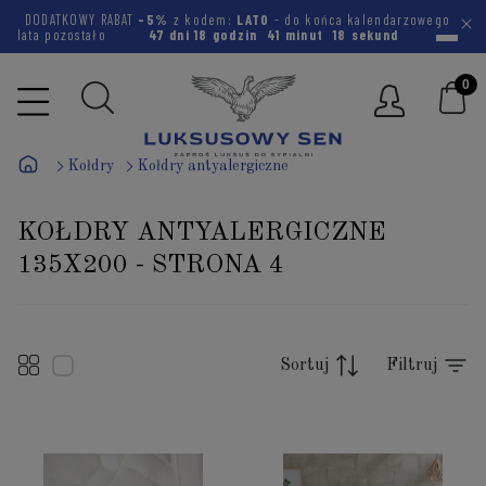
DODATKOWY RABAT
-5%
z kodem:
LATO
- do końca kalendarzowego
lata pozostało
47 dni
18 godzin
41 minut
18 sekund
Kołdry
Kołdry antyalergiczne
KOŁDRY ANTYALERGICZNE
135X200 - STRONA 4
Sortuj
Filtruj