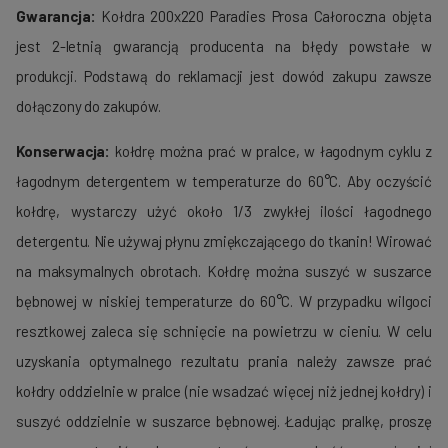
Gwarancja:
Kołdra 200x220 Paradies Prosa Całoroczna objęta
jest 2-letnią gwarancją producenta na błędy powstałe w
produkcji. Podstawą do reklamacji jest dowód zakupu zawsze
dołączony do zakupów.
Konserwacja:
kołdrę można prać w pralce, w łagodnym cyklu z
łagodnym detergentem w temperaturze do 60°C. Aby oczyścić
kołdrę, wystarczy użyć około 1/3 zwykłej ilości łagodnego
detergentu. Nie używaj płynu zmiękczającego do tkanin! Wirować
na maksymalnych obrotach. Kołdrę można suszyć w suszarce
bębnowej w niskiej temperaturze do 60°C. W przypadku wilgoci
resztkowej zaleca się schnięcie na powietrzu w cieniu. W celu
uzyskania optymalnego rezultatu prania należy zawsze prać
kołdry oddzielnie w pralce (nie wsadzać więcej niż jednej kołdry) i
suszyć oddzielnie w suszarce bębnowej. Ładując pralkę, proszę