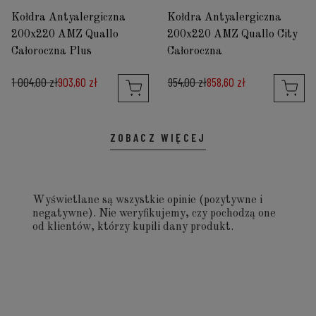
Kołdra Antyalergiczna
Kołdra Antyalergiczna
200x220 AMZ Quallo
200x220 AMZ Quallo City
Całoroczna Plus
Całoroczna
1 004,00 zł
903,60 zł
954,00 zł
858,60 zł
ZOBACZ WIĘCEJ
Wyświetlane są wszystkie opinie (pozytywne i
negatywne). Nie weryfikujemy, czy pochodzą one
od klientów, którzy kupili dany produkt.