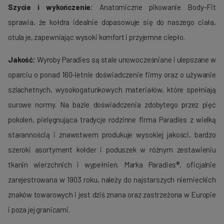
Szycie i wykończenie:
Anatomiczne pikowanie Body-Fit
sprawia, że kołdra idealnie dopasowuje się do naszego ciała,
otula je, zapewniając wysoki komfort i przyjemne ciepło.
Jakość:
Wyroby Paradies są stale unowocześniane i ulepszane w
oparciu o ponad 160-letnie doświadczenie firmy oraz o używanie
szlachetnych, wysokogatunkowych materiałów, które spełniają
surowe normy. Na bazie doświadczenia zdobytego przez pięć
poko­leń, pielęgnująca tradycje rodzinne firma Paradies z wielką
starannością i znawstwem produ­kuje wysokiej jakości, bardzo
szeroki asortyment kołder i poduszek w róż­nym zestawieniu
tkanin wierzchnich i wypełnień. Marka Paradies®, oficjalnie
zarejestrowana w 1903 roku, należy do najstarszych nie­mieckich
znaków towarowych i jest dziś znana oraz zastrzeżona w Europie
i poza jej granicami.