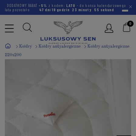
DODATKOWY RABAT
-5%
z kodem:
LATO
- do końca kalendarzowego
lata pozostało
47 dni
19 godzin
23 minuty
54 sekundy
Kołdry
Kołdry antyalergiczne
Kołdry antyalergiczne
220x200