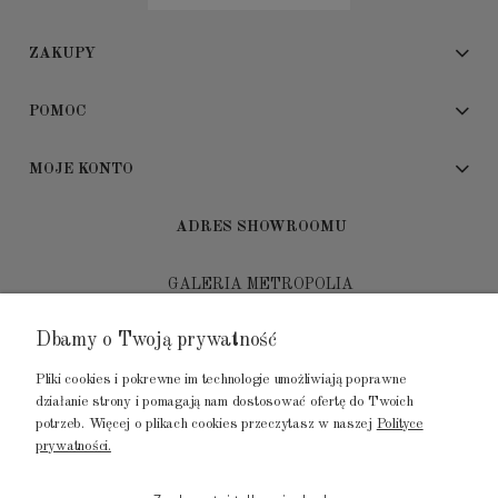
ZAKUPY
POMOC
MOJE KONTO
ADRES SHOWROOMU
GALERIA METROPOLIA
ul. Jana Kilińskiego 4
Dbamy o Twoją prywatność
80-452 Gdańsk
Pliki cookies i pokrewne im technologie umożliwiają poprawne
tel.: 502 104 104
działanie strony i pomagają nam dostosować ofertę do Twoich
potrzeb. Więcej o plikach cookies przeczytasz w naszej
Polityce
mail: biuro@luksusowysen.pl
prywatności.