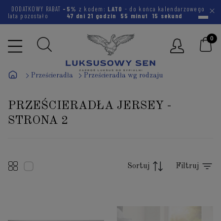
DODATKOWY RABAT
-5%
z kodem:
LATO
- do końca kalendarzowego
lata pozostało
47 dni
21 godzin
55 minut
14 sekund
Prześcieradła
Prześcieradła wg rodzaju
PRZEŚCIERADŁA JERSEY -
STRONA 2
Sortuj
Filtruj