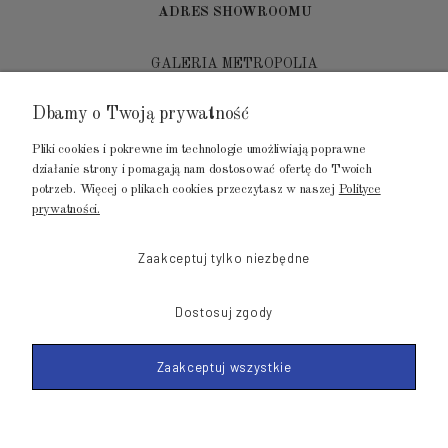
ADRES SHOWROOMU
GALERIA METROPOLIA
ul. Jana Kilińskiego 4
Dbamy o Twoją prywatność
80-452 Gdańsk
Pliki cookies i pokrewne im technologie umożliwiają poprawne
tel.: 502 104 104
działanie strony i pomagają nam dostosować ofertę do Twoich
potrzeb. Więcej o plikach cookies przeczytasz w naszej
Polityce
mail: biuro@luksusowysen.pl
prywatności.
Zaakceptuj tylko niezbędne
Dostosuj zgody
© 2011-2026 LuksusowySen.pl
Zaakceptuj wszystkie
Shoper Premium
Made with
by mamezi.pl
POKAŻ PEŁNĄ WERSJĘ STRONY