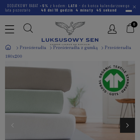
DODATKOWY RABAT
-5%
z kodem:
LATO
- do końca kalendarzowego
lata pozostało
46 dni
10 godzin
4 minuty
45 sekund
Prześcieradła
Prześcieradła z gumką
Prześcieradła
180x200