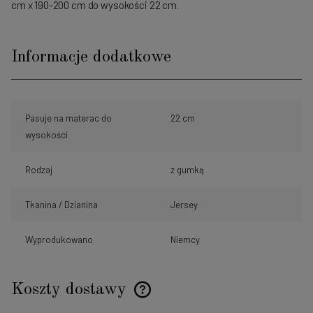
cm x 190-200 cm do wysokości 22 cm.
Informacje dodatkowe
Pasuje na materac do
22 cm
wysokości
Rodzaj
z gumką
Tkanina / Dzianina
Jersey
Wyprodukowano
Niemcy
Koszty dostawy
Cena nie zawiera ewentualnych kosztów płatności