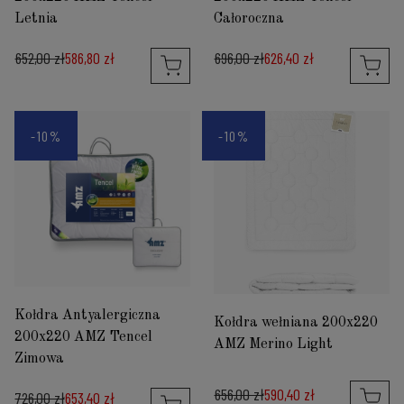
Letnia
Całoroczna
652,00 zł
586,80 zł
696,00 zł
626,40 zł
-10%
-10%
Kołdra Antyalergiczna
Kołdra wełniana 200x220
200x220 AMZ Tencel
AMZ Merino Light
Zimowa
656,00 zł
590,40 zł
726,00 zł
653,40 zł