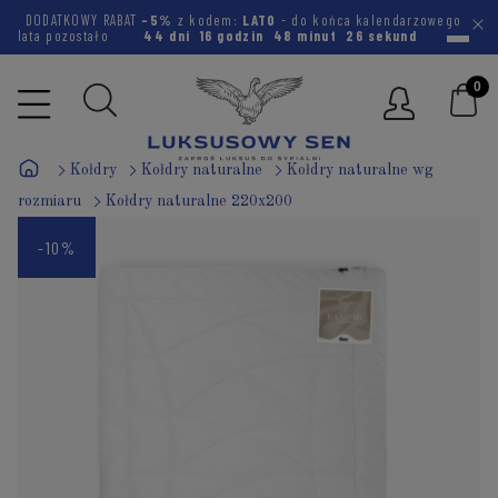
DODATKOWY RABAT
-5%
z kodem:
LATO
- do końca kalendarzowego
lata pozostało
44 dni
16 godzin
48 minut
25 sekund
Kołdry
Kołdry naturalne
Kołdry naturalne wg
rozmiaru
Kołdry naturalne 220x200
-10%