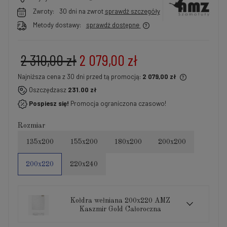
Zwroty:
30 dni na zwrot
sprawdź szczegóły
Metody dostawy:
sprawdź dostępne
2 310,00 zł
2 079,00 zł
Najniższa cena z 30 dni przed tą promocją:
2 079,00 zł
Jeżeli produkt jest sprzedawany krócej niż 30 dni,
Oszczędzasz
231.00 zł
wyświetlana jest najniższa cena od momentu, kiedy
Pospiesz się!
Promocja ograniczona czasowo!
produkt pojawił się w sprzedaży.
Rozmiar
135x200
155x200
180x200
200x200
200x220
220x240
Kołdra wełniana 200x220 AMZ
Kaszmir Gold Całoroczna