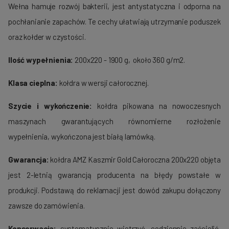
Wełna hamuje rozwój bakterii, jest antystatyczna i odporna na
pochłanianie zapachów. Te cechy ułatwiają utrzymanie poduszek
oraz kołder w czystości.
Ilość wypełnienia:
200x220 - 1900 g, około 360 g/m2.
Klasa cieplna:
kołdra w wersji całorocznej.
Szycie i wykończenie:
kołdra pikowana na nowoczesnych
maszynach gwarantujących równomierne rozłożenie
wypełnienia, wykończona jest białą lamówką.
Gwarancja:
kołdra AMZ Kaszmir Gold Całoroczna 200x220 objęta
jest 2-letnią gwarancją producenta na błędy powstałe w
produkcji. Podstawą do reklamacji jest dowód zakupu dołączony
zawsze do zamówienia.
Konserwacja:
systematycznie wietrzyć, codziennie zaścielić,