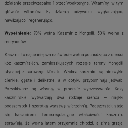
działanie przeciwzapalne i przeciwbakteryjne. Witaminy, w tym
głównie witamina E, działają odżywczo, wygładzająco,
nawilżająco i regenerująco.
Wypełnienie:
70% wełna Kaszmir z Mongolii, 30% wełna z
merynosów
Kaszmir to najcenniejsza na świecie wełna pochodząca z sierści
kóz kaszmirskich, zamieszkujących rozległe tereny Mongolii
słynącej z surowego klimatu. Włókna kaszmiru są niezwykle
cienkie, gęste i delikatne, a w dotyku przypominają jedwab.
Pozyskiwane są wiosną, w procesie wyczesywania. Kozy
kaszmirskie wytwarzają dwa rodzaje sierści — miękki
podszerstek i szorstką warstwę wierzchnią. Podszerstek staje
się kaszmirem. Termoregulacyjne właściwości kaszmiru
sprawiają, że wełna latem przyjemnie chłodzi, a zimą grzeje.