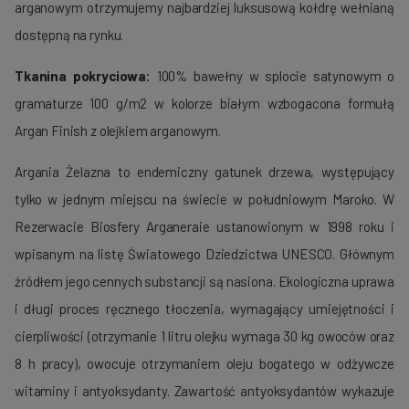
arganowym otrzymujemy najbardziej luksusową kołdrę wełnianą
dostępną na rynku.
Tkanina pokryciowa:
100% bawełny w splocie satynowym o
gramaturze 100 g/m2 w kolorze białym wzbogacona formułą
Argan Finish z olejkiem arganowym.
Argania Żelazna to endemiczny gatunek drzewa, występujący
tylko w jednym miejscu na świecie w południowym Maroko. W
Rezerwacie Biosfery Arganeraie ustanowionym w 1998 roku i
wpisanym na listę Światowego Dziedzictwa UNESCO. Głównym
źródłem jego cennych substancji są nasiona. Ekologiczna uprawa
i długi proces ręcznego tłoczenia, wymagający umiejętności i
cierpliwości (otrzymanie 1 litru olejku wymaga 30 kg owoców oraz
8 h pracy), owocuje otrzymaniem oleju bogatego w odżywcze
witaminy i antyoksydanty. Zawartość antyoksydantów wykazuje