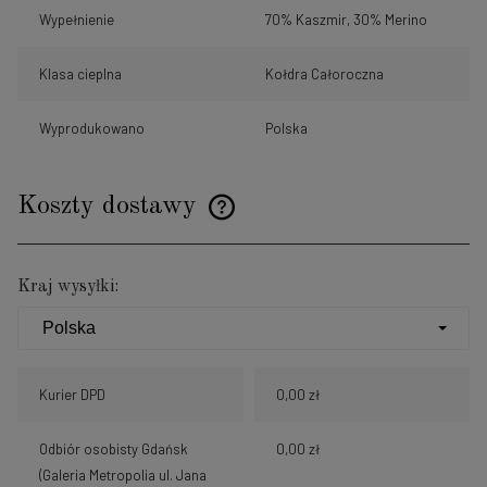
Wypełnienie
70% Kaszmir, 30% Merino
Klasa cieplna
Kołdra Całoroczna
Wyprodukowano
Polska
Koszty dostawy
Cena nie zawiera ewentualnych kosztów płatności
Kraj wysyłki:
Kurier DPD
0,00 zł
Odbiór osobisty Gdańsk
0,00 zł
(Galeria Metropolia ul. Jana