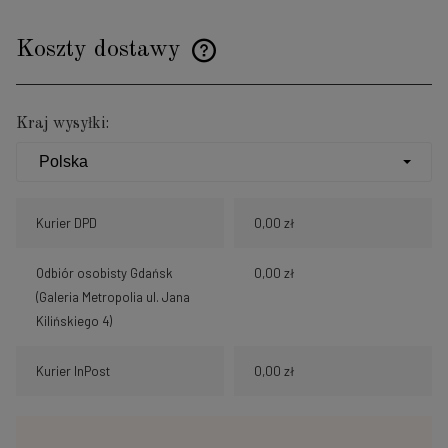
Koszty dostawy
Cena nie zawiera ewentualnych kosztów płatności
Kraj wysyłki:
Kurier DPD
0,00 zł
Odbiór osobisty Gdańsk
0,00 zł
(Galeria Metropolia ul. Jana
Kilińskiego 4)
Kurier InPost
0,00 zł