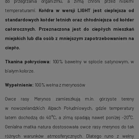
do przegrzania organizmu, a zimą chroni przed niskimi
temperaturami.
Kołdra w wersji LIGHT jest cieplejsza od
standardowych kołder letnich oraz chłodniejsza od kołder
całorocznych. Przeznaczona jest do ciepłych mieszkań
miejskich lub dla osób z mniejszym zapotrzebowaniem na
ciepło.
Tkanina pokryciowa:
100% bawełny w splocie satynowym, w
białym kolorze.
Wypełnienie:
100% wełna z merynosów
Owce rasy Merynos zamieszkują m.in. górzyste tereny
w nowozelandzkich Alpach Południowych, gdzie temperatury
latem dochodzą do 40°C, a zimą spadają nawet poniżej -20°C.
Genialna matka natura dostosowała owce rasy merynos do tak
różnych warunków atmosferycznych. Dlatego runo z wełny