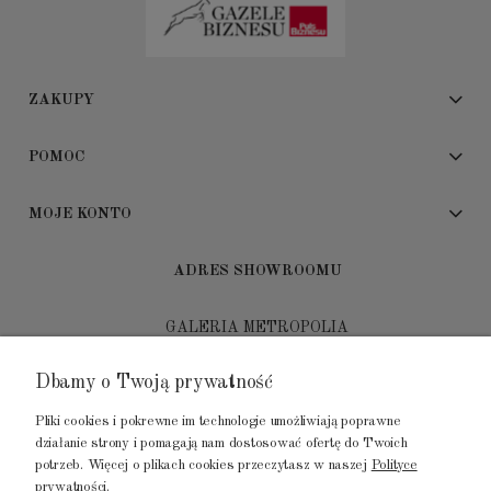
ZAKUPY
POMOC
MOJE KONTO
ADRES SHOWROOMU
GALERIA METROPOLIA
ul. Jana Kilińskiego 4
Dbamy o Twoją prywatność
80-452 Gdańsk
Pliki cookies i pokrewne im technologie umożliwiają poprawne
tel.: 502 104 104
działanie strony i pomagają nam dostosować ofertę do Twoich
potrzeb. Więcej o plikach cookies przeczytasz w naszej
Polityce
mail: biuro@luksusowysen.pl
prywatności.