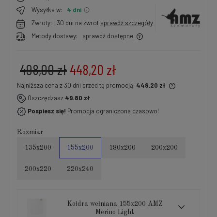
Wysyłka w:
4 dni
Zwroty:
30 dni na zwrot
sprawdź szczegóły
Metody dostawy:
sprawdź dostępne
498,00 zł
448,20 zł
Najniższa cena z 30 dni przed tą promocją:
448,20 zł
Jeżeli produkt jest sprzedawany krócej niż 30 dni,
Oszczędzasz
49.80 zł
wyświetlana jest najniższa cena od momentu, kiedy
Pospiesz się!
Promocja ograniczona czasowo!
produkt pojawił się w sprzedaży.
Rozmiar
135x200
155x200
180x200
200x200
200x220
220x240
Kołdra wełniana 155x200 AMZ
Merino Light