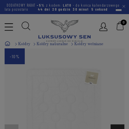
DODATKOWY RABAT
-5%
z kodem:
LATO
- do końca kalendarzowego
lata pozostało
44 dni
20 godzin
30 minut
4 sekundy
Kołdry
Kołdry naturalne
Kołdry wełniane
-10%