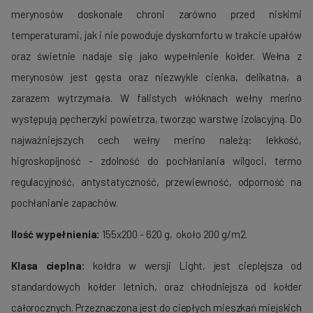
merynosów doskonale chroni zarówno przed niskimi
temperaturami, jak i nie powoduje dyskomfortu w trakcie upałów
oraz świetnie nadaje się jako wypełnienie kołder. Wełna z
merynosów jest gęsta oraz niezwykle cienka, delikatna, a
zarazem wytrzymała. W falistych włóknach wełny merino
występują pęcherzyki powietrza, tworząc warstwę izolacyjną. Do
najważniejszych cech wełny merino należą: lekkość,
higroskopijność - zdolność do pochłaniania wilgoci, termo
regulacyjność, antystatyczność, przewiewność, odporność na
pochłanianie zapachów.
Ilość wypełnienia:
155x200 - 620 g, około 200 g/m2.
Klasa cieplna:
kołdra w wersji Light, jest cieplejsza od
standardowych kołder letnich, oraz chłodniejsza od kołder
całorocznych. Przeznaczona jest do ciepłych mieszkań miejskich