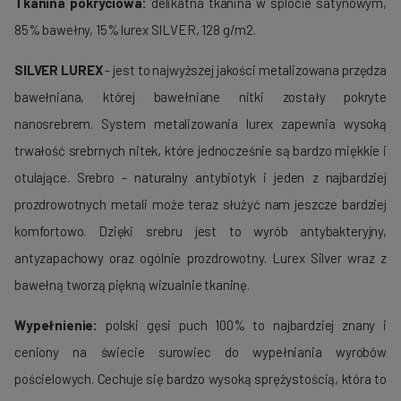
Tkanina pokryciowa:
delikatna tkanina w splocie satynowym,
85% bawełny, 15% lurex SILVER, 128 g/m2.
SILVER LUREX
- jest to najwyższej jakości metalizowana przędza
bawełniana, której bawełniane nitki zostały pokryte
nanosrebrem. System metalizowania lurex zapewnia wysoką
trwałość srebrnych nitek, które jednocześnie są bardzo miękkie i
otulające. Srebro - naturalny antybiotyk i jeden z najbardziej
prozdrowotnych metali może teraz służyć nam jeszcze bardziej
komfortowo. Dzięki srebru jest to wyrób antybakteryjny,
antyzapachowy oraz ogólnie prozdrowotny. Lurex Silver wraz z
bawełną tworzą piękną wizualnie tkaninę.
Wypełnienie:
polski gęsi puch 100% to najbardziej znany i
ceniony na świecie surowiec do wypełniania wyrobów
pościelowych. Cechuje się bardzo wysoką sprężystością, która to