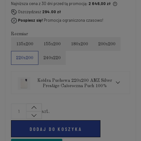
Najniższa cena z 30 dni przed tą promocją:
2 646,00 zł
Jeżeli produkt jest sprzedawany krócej niż 30 dni,
Oszczędzasz
294.00 zł
wyświetlana jest najniższa cena od momentu, kiedy
Pospiesz się!
Promocja ograniczona czasowo!
produkt pojawił się w sprzedaży.
Rozmiar
135x200
155x200
180x200
200x200
220x200
240x220
Kołdra Puchowa 220x200 AMZ Silver
Prestige Całoroczna Puch 100%
szt.
DODAJ DO KOSZYKA