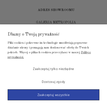
ADRES SHOWROOMU
GALERIA METROPOLIA
ul. Jana Kilińskiego 4
Dbamy o Twoją prywatność
80-452 Gdańsk
Pliki cookies i pokrewne im technologie umożliwiają poprawne
tel.: 502 104 104
działanie strony i pomagają nam dostosować ofertę do Twoich
potrzeb. Więcej o plikach cookies przeczytasz w naszej
Polityce
mail: biuro@luksusowysen.pl
prywatności.
Zaakceptuj tylko niezbędne
Dostosuj zgody
© 2011-2026 LuksusowySen.pl
Zaakceptuj wszystkie
Shoper Premium
Made with
by mamezi.pl