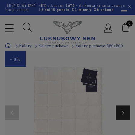
DODATKOWY RABAT
-5%
z kodem:
LATO
- do końca kalendarzowego
lata pozostało
46 dni
15 godzin
34 minuty
37 sekund
Kołdry
Kołdry puchowe
Kołdry puchowe 220x200
-10%