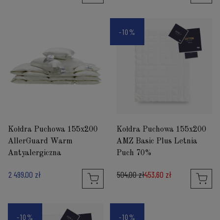
-10%
Kołdra Puchowa 155x200
Kołdra Puchowa 155x200
AllerGuard Warm
AMZ Basic Plus Letnia
Antyalergiczna
Puch 70%
2 499,00 zł
504,00 zł
453,60 zł
-10%
-10%