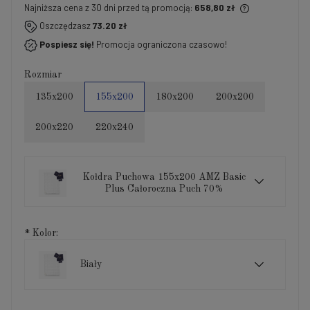
Najniższa cena z 30 dni przed tą promocją:
658,80 zł
Jeżeli produkt jest sprzedawany krócej niż 30 dni,
Oszczędzasz
73.20 zł
wyświetlana jest najniższa cena od momentu, kiedy
Pospiesz się!
Promocja ograniczona czasowo!
produkt pojawił się w sprzedaży.
Rozmiar
135x200
155x200
180x200
200x200
200x220
220x240
Kołdra Puchowa 155x200 AMZ Basic
Plus Całoroczna Puch 70%
*
Kolor:
Biały