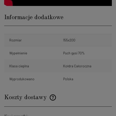
Informacje dodatkowe
Rozmiar
155x200
Wypełnienie
Puch gęsi 70%
Klasa cieplna
Kołdra Całoroczna
Wyprodukowano
Polska
Koszty dostawy
Cena nie zawiera ewentualnych kosztów płatności