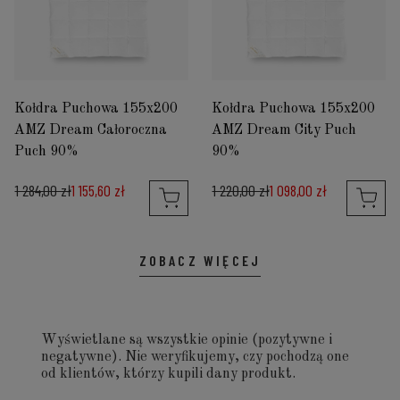
Kołdra Puchowa 155x200
Kołdra Puchowa 155x200
AMZ Dream Całoroczna
AMZ Dream City Puch
Puch 90%
90%
1 284,00 zł
1 155,60 zł
1 220,00 zł
1 098,00 zł
ZOBACZ WIĘCEJ
Wyświetlane są wszystkie opinie (pozytywne i
negatywne). Nie weryfikujemy, czy pochodzą one
od klientów, którzy kupili dany produkt.