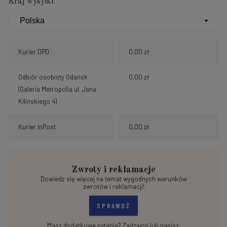
Kraj wysyłki:
Kurier DPD
0,00 zł
Odbiór osobisty Gdańsk
0,00 zł
(Galeria Metropolia ul. Jana
Kilińskiego 4)
Kurier InPost
0,00 zł
Zwroty i reklamacje
Dowiedz się więcej na temat wygodnych warunków
zwrotów i reklamacji!
SPRAWDŹ
Masz dodatkowe pytania? Zadzwoń lub napisz: