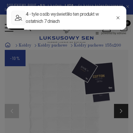
DODATKOWY RABAT
-5%
z kodem:
LATO
- do końca kalendarzowego
lata pozostało
47 dni
21 godzin
52 minuty
43 sekundy
Kołdry
Kołdry puchowe
Kołdry puchowe 155x200
-10%