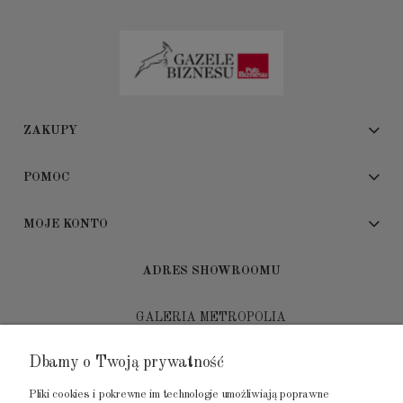
ZAKUPY
POMOC
MOJE KONTO
ADRES SHOWROOMU
GALERIA METROPOLIA
ul. Jana Kilińskiego 4
Dbamy o Twoją prywatność
80-452 Gdańsk
Pliki cookies i pokrewne im technologie umożliwiają poprawne
tel.: 502 104 104